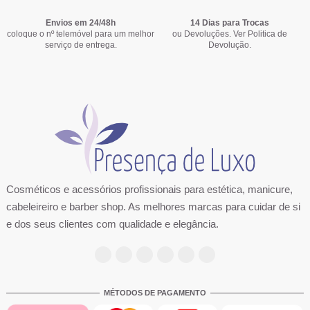
Envios em 24/48h
14 Dias para Trocas
coloque o nº telemóvel para um melhor
ou Devoluções. Ver
Politica de
serviço de entrega.
Devolução
.
Builder in a Bottle Nude Leitoso 15ml - INOCOS
Coloração 7.1 Louro Cinza Intenso 100ml -
Luvas Nitrilo Azuis 100 unidades Tam.M
Coloração 7.8 Loiro Chocolate 180ml -
Verniz Gel A33 Decadent Flower - Air 
Coloração 6.8 Loiro Escuro Chocol
Kit Mini Size Kaypro Keratin Reest
Leite Reparador Haskell 100ml pa
SuperKay
Kaycolor
danificados ou cabelo estra
Ricki Parodi
SuperKay
Reforço
6,44 €
6,05 €
9,19 €
3,36 €
4,09 €
7,23 €
4,09 €
6,13 €
3,36 €
4,60 €
5,67 €
13,99 €
5,67 €
7,66 €
4,47 €
Comprar
Comprar
Comprar
Comprar
Comprar
Comprar
Comprar
Comprar
Cosméticos e acessórios profissionais para estética, manicure,
cabeleireiro e barber shop. As melhores marcas para cuidar de si
e dos seus clientes com qualidade e elegância.
MÉTODOS DE PAGAMENTO