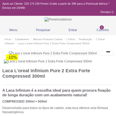
Apoio ao Cliente: 220 174 236
Portes Grátis a partir de 39€ para a Península Ibérica *
Envíos em 24/48h
Desejos (
)
0
Menu
Pesquisar
Entrar
Carrinho
Início
Cabeleireiro
Marcas Produtos Cabelo
L'Oreal
Finalização
L'Oreal
Infinium
Laca L'oreal Infinium Pure 2 Extra Forte Compressed 300ml
-10%
Laca L'oreal Infinium Pure 2 Extra Forte
Compressed 300ml
A Laca Infinium é a escolha ideal para quem procura fixação
de longa duração com um acabamento natural!
COMPRESSED 300ml = 500ml
Desenvolvida para todos os tipos de cabelo, esta laca oferece uma fórmula
hipoalergénica.