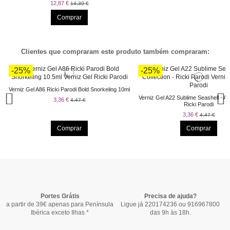
12,87 €
14,30 €
Comprar
Clientes que compraram este produto também compraram:
-25%
-25%
Verniz Gel A86 Ricki Parodi Bold Snorkeling 10ml
Verniz Gel A22 Sublime Seashell - Air
3,36 €
4,47 €
Ricki Parodi
3,36 €
4,47 €
Comprar
Comprar
-27%
-30%
-28%
-28%
-20%
-25%
-48,39%
Portes Grátis
Precisa de ajuda?
a partir de 39€ apenas para Península
Ligue já 220174236 ou 916967800
Ibérica exceto Ilhas *
das 9h às 18h.