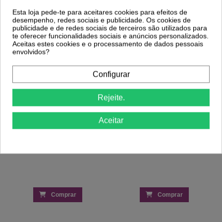
2,31 €
Pincel Aplicador Solid Tricolor Gel -
3,24 €
INOCOS
Esta loja pede-te para aceitares cookies para efeitos de
6,23 €
desempenho, redes sociais e publicidade. Os cookies de
8,90 €
publicidade e de redes sociais de terceiros são utilizados para
te oferecer funcionalidades sociais e anúncios personalizados.
Aceitas estes cookies e o processamento de dados pessoais
envolvidos?
Configurar
Rejeite.
Aceitar
Comprar
Comprar