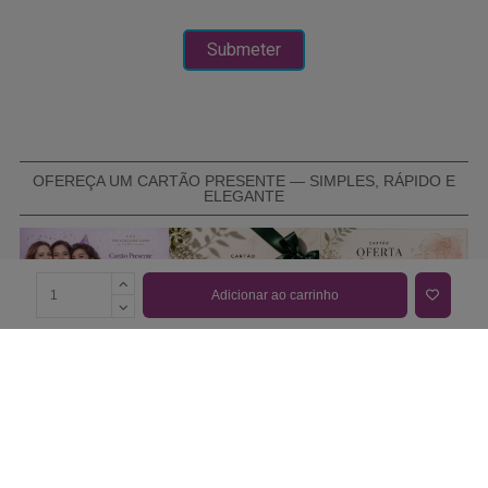
OFEREÇA UM CARTÃO PRESENTE — SIMPLES, RÁPIDO E
ELEGANTE
Adicionar ao carrinho
COMPRAR CARTÃO PRESENTE
PROMOÇÕES E REDUÇÕES
Todas as promoções e reduções de preço constantes na