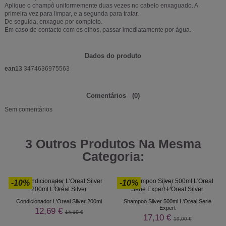
Aplique o champô uniformemente duas vezes no cabelo enxaguado. A
primeira vez para limpar, e a segunda para tratar.
De seguida, enxague por completo.
Em caso de contacto com os olhos, passar imediatamente por água.
Dados do produto
ean13
3474636975563
Comentários
(0)
Sem comentários
3 Outros Produtos Na Mesma
Categoria:
-10%
-10%
Condicionador L'Oreal Silver 200ml
Shampoo Silver 500ml L'Oreal Serie
Expert
12,69 €
14,10 €
17,10 €
19,00 €