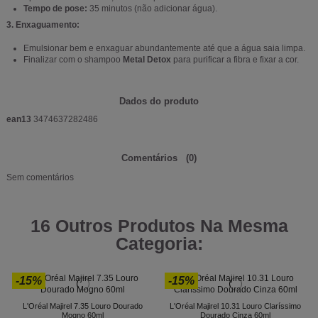
Tempo de pose:
35 minutos (não adicionar água).
3. Enxaguamento:
Emulsionar bem e enxaguar abundantemente até que a água saia limpa.
Finalizar com o shampoo
Metal Detox
para purificar a fibra e fixar a cor.
Dados do produto
ean13
3474637282486
Comentários
(0)
Sem comentários
16 Outros Produtos Na Mesma
Categoria:
-15%
-15%
L'Oréal Majirel 7.35 Louro Dourado
L'Oréal Majirel 10.31 Louro Claríssimo
Mogno 60ml
Dourado Cinza 60ml