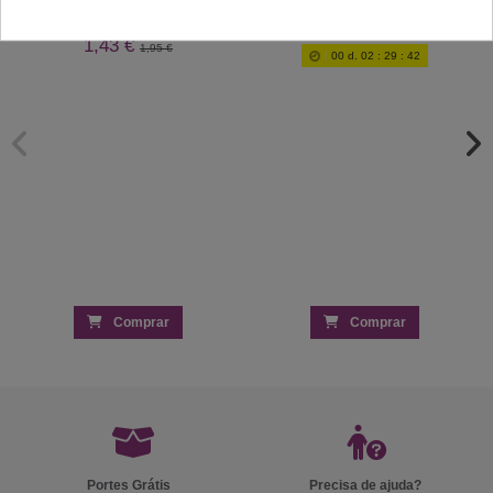
Verniz Gel Andreia 208
3,98 €
Oxidante 20 Vol. 150ml - Kaycolor
7,30 €
1,43 €
1,95 €
00
d.
02
:
29
:
42
Comprar
Comprar
Portes Grátis
Precisa de ajuda?