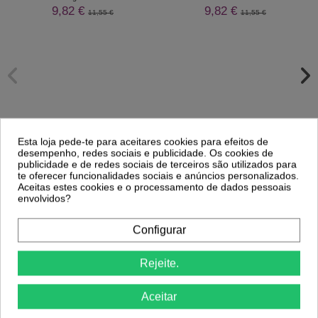
9,82 €
9,82 €
11,55 €
11,55 €
Esta loja pede-te para aceitares cookies para efeitos de
desempenho, redes sociais e publicidade. Os cookies de
publicidade e de redes sociais de terceiros são utilizados para
te oferecer funcionalidades sociais e anúncios personalizados.
Aceitas estes cookies e o processamento de dados pessoais
Comprar
Comprar
envolvidos?
Configurar
Clientes Que Compraram Este
Produto Também Compraram:
Rejeite.
Aceitar
-27%
-45,5%