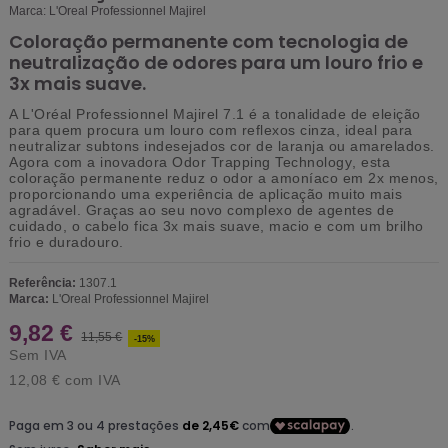
Marca:
L'Oreal Professionnel Majirel
Coloração permanente com tecnologia de
neutralização de odores para um louro frio e
3x mais suave.
A
L'Oréal Professionnel Majirel 7.1
é a tonalidade de eleição
para quem procura um
louro com reflexos cinza
, ideal para
neutralizar subtons indesejados cor de laranja ou amarelados.
Agora com a inovadora
Odor Trapping Technology
, esta
coloração permanente reduz o odor a amoníaco em
2x menos
,
proporcionando uma experiência de aplicação muito mais
agradável. Graças ao seu novo complexo de agentes de
cuidado, o cabelo fica
3x mais suave
, macio e com um brilho
frio e duradouro.
Referência:
1307.1
Marca:
L'Oreal Professionnel Majirel
9,82 €
11,55 €
-15%
Sem IVA
12,08 €
com IVA