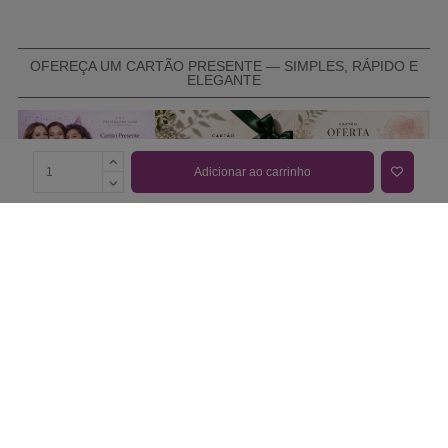
OFEREÇA UM CARTÃO PRESENTE — SIMPLES, RÁPIDO E
ELEGANTE
Adicionar ao carrinho
COMPRAR CARTÃO PRESENTE
PROMOÇÕES E REDUÇÕES
Todas as promoções e reduções de preço constantes na
nossa loja online são válidas de 01/06/2026 A 31/08/2026
INFORMAÇÕES