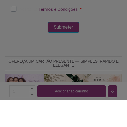
OFEREÇA UM CARTÃO PRESENTE — SIMPLES, RÁPIDO E
ELEGANTE
Adicionar ao carrinho
COMPRAR CARTÃO PRESENTE
PROMOÇÕES E REDUÇÕES