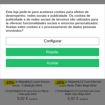
Esta loja pede-te para aceitares cookies para efeitos de
desempenho, redes sociais e publicidade. Os cookies de
publicidade e de redes sociais de terceiros são utilizados para
te oferecer funcionalidades sociais e anúncios personalizados.
Aceitas estes cookies e o processamento de dados pessoais
envolvidos?
Configurar
Comprar
Comprar
Rejeite.
Aceitar
Clientes Que Compraram Este
Produto Também Compraram:
-15%
-15%
L'Oréal Majirel 6.8 Louro Escuro Moca -
L'Oréal Majirel 9.13 Cool Inforced Louro
Coloração 60ml
Muito Claro Bege 60ml
9,82 €
9,82 €
11,55 €
11,55 €