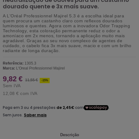
dourado quente e 3x mais suave.
A
L'Oréal Professionnel Majirel 5.3
é a escolha ideal para
quem procura um
castanho claro com reflexos dourados
luminosos e quentes. Agora com a inovadora
Odor Trapping
Technology
, esta coloração permanente reduz o odor a
amoníaco em
2x menos
, tornando a aplicação muito mais
agradável. Graças ao seu novo complexo de agentes de
cuidado, o cabelo fica
3x mais suave
, macio e com um brilho
radiante de longa duração.
Referência:
1305.3
Marca:
L'Oreal Professionnel Majirel
9,82 €
11,55 €
-15%
Sem IVA
12,08 €
com IVA
Descrição