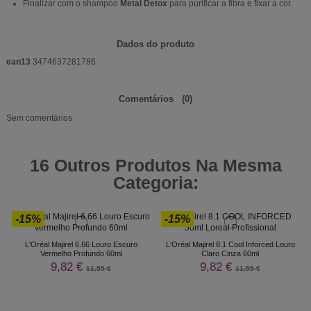
Finalizar com o shampoo
Metal Detox
para purificar a fibra e fixar a cor.
Dados do produto
ean13
3474637281786
Comentários
(0)
Sem comentários
16 Outros Produtos Na Mesma
Categoria:
-15%
-15%
L'Oréal Majirel 6.66 Louro Escuro
L'Oréal Majirel 8.1 Cool Inforced Louro
Vermelho Profundo 60ml
Claro Cinza 60ml
9,82 €
9,82 €
11,55 €
11,55 €