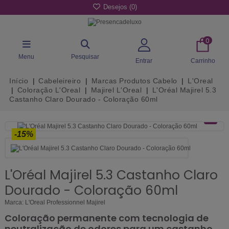
Desejos (
0
)
0
Menu
Pesquisar
Entrar
Carrinho
Início
Cabeleireiro
Marcas Produtos Cabelo
L'Oreal
Coloração L'Oreal
Majirel L'Oreal
L'Oréal Majirel 5.3
Castanho Claro Dourado - Coloração 60ml
-15%
L'Oréal Majirel 5.3 Castanho Claro
Dourado - Coloração 60ml
Marca:
L'Oreal Professionnel Majirel
Coloração permanente com tecnologia de
neutralização de odores para um castanho