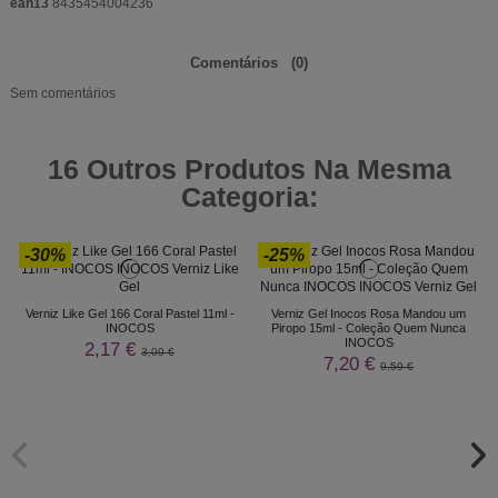
ean13
8435454004236
Comentários
(0)
Sem comentários
16 Outros Produtos Na Mesma
Categoria:
-30%
-25%
Verniz Like Gel 166 Coral Pastel 11ml -
Verniz Gel Inocos Rosa Mandou um
INOCOS
Piropo 15ml - Coleção Quem Nunca
INOCOS
2,17 €
3,09 €
7,20 €
9,59 €