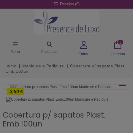
Desejos (
0
)
0
Menu
Pesquisar
Entrar
Carrinho
Início
Manicure e Pedicure
Cobertura p/ sapatos Plast.
Emb.100un
-3,50 €
Cobertura p/ sapatos Plast.
Emb.100un