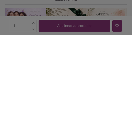
Adicionar ao carrinho
COMPRAR CARTÃO PRESENTE
PROMOÇÕES E REDUÇÕES
Todas as promoções e reduções de preço constantes na
nossa loja online são válidas de 01/06/2026 A 31/08/2026
INFORMAÇÕES
BLOG DE BELEZA
CONTATOS