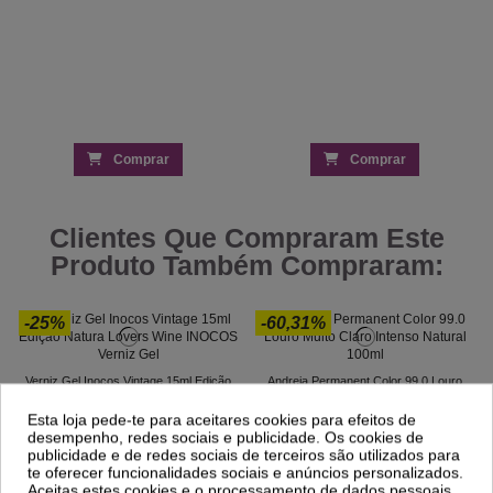
Comprar
Comprar
Clientes Que Compraram Este
Produto Também Compraram:
-25%
-60,31%
Verniz Gel Inocos Vintage 15ml Edição
Andreia Permanent Color 99.0 Louro
Natura Lovers Wine
Muito Claro Intenso Natural 100ml
7,20 €
3,10 €
Esta loja pede-te para aceitares cookies para efeitos de
9,59 €
7,81 €
desempenho, redes sociais e publicidade. Os cookies de
publicidade e de redes sociais de terceiros são utilizados para
te oferecer funcionalidades sociais e anúncios personalizados.
Aceitas estes cookies e o processamento de dados pessoais