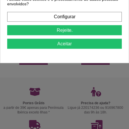
envolvidos?
Configurar
Rejeite.
Aceitar
Comprar
Comprar
Portes Grátis
Precisa de ajuda?
a partir de 39€ apenas para Península
Ligue já 220174236 ou 916967800
Ibérica exceto Ilhas *
das 9h às 18h.