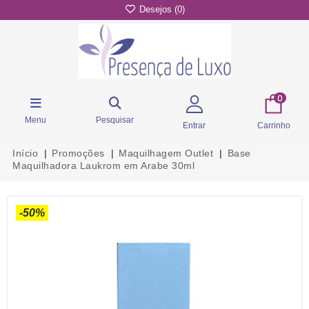
Desejos (
0
)
0
Menu
Pesquisar
Entrar
Carrinho
Início
Promoções
Maquilhagem Outlet
Base
Maquilhadora Laukrom em Arabe 30ml
-50%