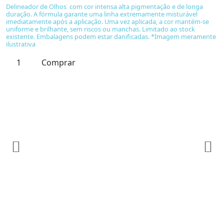
Delineador de Olhos com cor intensa alta pigmentação e de longa
duração. A fórmula garante uma linha extremamente misturável
imediatamente após a aplicação. Uma vez aplicada, a cor mantém-se
uniforme e brilhante, sem riscos ou manchas. Limitado ao stock
existente. Embalagens podem estar danificadas. *Imagem meramente
ilustrativa
Comprar
A
C
Ri
M
1
C
m
pe
Ce
e
st