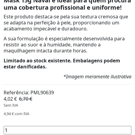
Mask 15g Naval é ideal para quem procura
uma cobertura profissional e uniforme!
Este produto destaca-se pela sua textura cremosa que
se adapta na perfeição à pele, proporcionando um
acabamento impecável e duradouro.
A sua formulação é especialmente desenvolvida para
resistir ao suor e à humidade, mantendo a
maquilhagem intacta durante horas.
Limitado ao stock existente.
Embalagens podem
estar danificadas.
*Imagem meramente ilustrativa
Referência:
PML90639
4,02 €
6,70 €
-40%
Sem IVA
4,94 €
com IVA