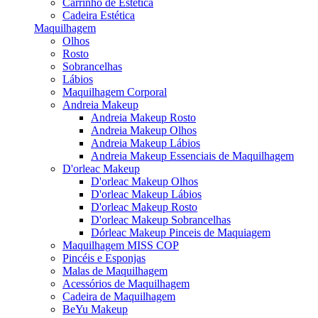
Carrinho de Estética
Cadeira Estética
Maquilhagem
Olhos
Rosto
Sobrancelhas
Lábios
Maquilhagem Corporal
Andreia Makeup
Andreia Makeup Rosto
Andreia Makeup Olhos
Andreia Makeup Lábios
Andreia Makeup Essenciais de Maquilhagem
D'orleac Makeup
D'orleac Makeup Olhos
D'orleac Makeup Lábios
D'orleac Makeup Rosto
D'orleac Makeup Sobrancelhas
Dórleac Makeup Pinceis de Maquiagem
Maquilhagem MISS COP
Pincéis e Esponjas
Malas de Maquilhagem
Acessórios de Maquilhagem
Cadeira de Maquilhagem
BeYu Makeup