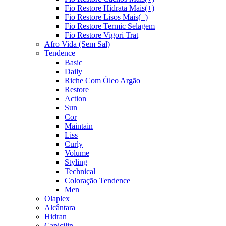
Fio Restore Hidrata Mais(+)
Fio Restore Lisos Mais(+)
Fio Restore Termic Selagem
Fio Restore Vigori Trat
Afro Vida (Sem Sal)
Tendence
Basic
Daily
Riche Com Óleo Argão
Restore
Action
Sun
Cor
Maintain
Liss
Curly
Volume
Styling
Technical
Coloração Tendence
Men
Olaplex
Alcântara
Hidran
Capicilin