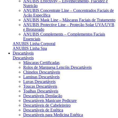
ANUBIS Effectivity – Envelhecimento, Flacidez e
Nutrição
ANUBIS Concentrate Line – Concentrados Faciais de
Ação Específica
ANUBIS Mask Line – Máscaras Faciais de Tratamento
ANUBIS Protective Line – Proteção Solar UVA/UVB
e Bronzeado
ANUBIS Complements – Complementos Faciais
Essenciais
ANUBIS Linha Corporal
ANUBIS Linha Spa
Descartáveis
Descartáveis
Máscaras Certificadas
Rolos de Marquesa Lençóis Descartáveis
Chinelos Descartáveis
Laminas Descartáveis
Luvas Descartáveis
Toucas Descartáveis
Toalhas Descartáveis
Descartáveis Depilação
Descartáveis Manicure Pedicure
Descartáveis de Cabeleireiro
Descartáveis de Estética
Descartáveis para Medicina Estética