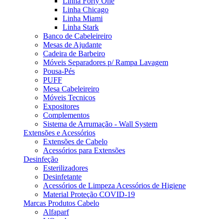
Linha Forty One
Linha Chicago
Linha Miami
Linha Stark
Banco de Cabeleireiro
Mesas de Ajudante
Cadeira de Barbeiro
Móveis Separadores p/ Rampa Lavagem
Pousa-Pés
PUFF
Mesa Cabeleireiro
Móveis Tecnicos
Expositores
Complementos
Sistema de Arrumação - Wall System
Extensões e Acessórios
Extensões de Cabelo
Acessórios para Extensões
Desinfeção
Esterilizadores
Desinfetante
Acessórios de Limpeza Acessórios de Higiene
Material Proteção COVID-19
Marcas Produtos Cabelo
Alfaparf