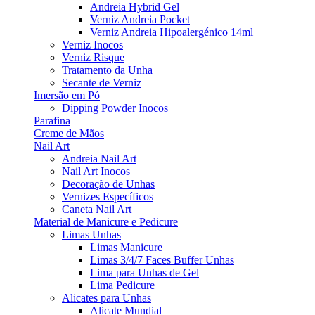
Andreia Hybrid Gel
Verniz Andreia Pocket
Verniz Andreia Hipoalergénico 14ml
Verniz Inocos
Verniz Risque
Tratamento da Unha
Secante de Verniz
Imersão em Pó
Dipping Powder Inocos
Parafina
Creme de Mãos
Nail Art
Andreia Nail Art
Nail Art Inocos
Decoração de Unhas
Vernizes Específicos
Caneta Nail Art
Material de Manicure e Pedicure
Limas Unhas
Limas Manicure
Limas 3/4/7 Faces Buffer Unhas
Lima para Unhas de Gel
Lima Pedicure
Alicates para Unhas
Alicate Mundial