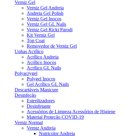
Verniz Gel
Verniz Gel Andreia
Andreia Gel Polish
Verniz Gel Inocos
Verniz Gel GL Nails
Verniz Gel Ricki Parodi
Kit Verniz Gel
Top Coat
Removedor de Verniz Gel
Unhas Acrílico
Acrílico Andreia
Acrílico Inocos
Acrílico GL Nails
Polyacrygel
Polygel Inocos
Gel Acrílico GL Nails
Descartáveis Manicure
Desinfeção
Esterilizadores
Desinfetante
Acessórios de Limpeza Acessórios de Higiene
Material Proteção COVID-19
Verniz Normal
Verniz Andreia
Nutricolor Andreia