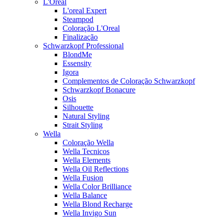
L'Oreal
L'oreal Expert
Steampod
Coloração L'Oreal
Finalização
Schwarzkopf Professional
BlondMe
Essensity
Igora
Complementos de Coloração Schwarzkopf
Schwarzkopf Bonacure
Osis
Silhouette
Natural Styling
Strait Styling
Wella
Coloração Wella
Wella Tecnicos
Wella Elements
Wella Oil Reflections
Wella Fusion
Wella Color Brilliance
Wella Balance
Wella Blond Recharge
Wella Invigo Sun