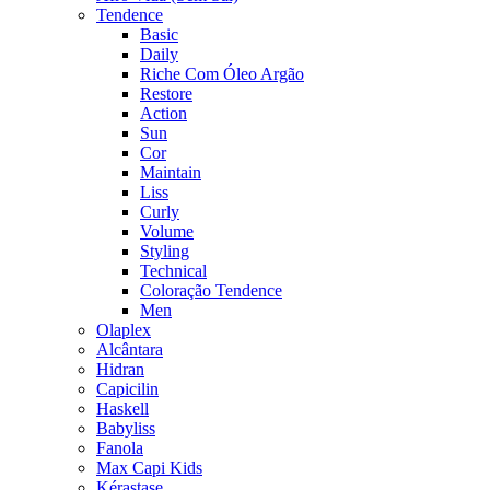
Tendence
Basic
Daily
Riche Com Óleo Argão
Restore
Action
Sun
Cor
Maintain
Liss
Curly
Volume
Styling
Technical
Coloração Tendence
Men
Olaplex
Alcântara
Hidran
Capicilin
Haskell
Babyliss
Fanola
Max Capi Kids
Kérastase