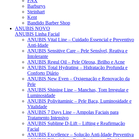
FNX
Barburys
Steinhart
Kent
Bandido Barber Shop
ANUBIS
NOVO
ANUBIS Linha Facial
ANUBIS Vital Line – Cuidado Essencial e Preventivo
Anti-Idade
ANUBIS Sensitive Care – Pele Sensível, Reativa e
Intolerante
ANUBIS Regul Oil – Pele Oleosa, Brilho e Acne
ANUBIS Total Hydrating – Hidratação Profunda e
Conforto Diário
ANUBIS New Even – Oxigenação e Renovação da
Pele
ANUBIS Shining Line – Manchas, Tom Irregular e
Luminosidade
ANUBIS Polivitaminic – Pele Baça, Luminosidade e
Vitalidade
ANUBIS 7 Days Line – Ampolas Faciais para
Tratamento Intensivo
ANUBIS Sublime D-Lift – Lifting e Reafirmação
Facial
ANUBIS Excellence – Solução Anti-Idade Preventiva