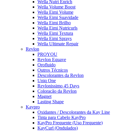
Wella Nutri Enrich
Wella Volume Boost
Wella Eimi Volume
Wella Eimi Suavidade
Wella Eimi Brilho
Wella Eimi Nutricurls
Wella Eimi Textura
Wella Eimi Sprays
Wella Ultimate Repair
Revlon
PROYOU
Revlon Equave
Orofluido
Outros Técnicos
Descolorantes da Revlon
Uniq One
Revlonissimo 45 Days
Coloração da Revlon
Magnet
Lasting Shape
Kaypro
Oxidantes / Descolorantes da Kay Line
Tinta para Cabelo KayPro
KayPro Frequente (Uso Frequente)
KayCurl (Ondulados)