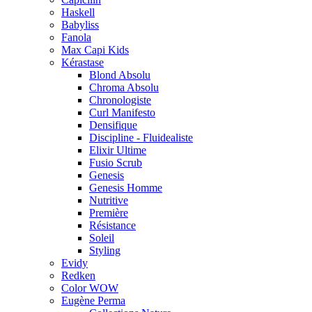
Haskell
Babyliss
Fanola
Max Capi Kids
Kérastase
Blond Absolu
Chroma Absolu
Chronologiste
Curl Manifesto
Densifique
Discipline - Fluidealiste
Elixir Ultime
Fusio Scrub
Genesis
Genesis Homme
Nutritive
Première
Résistance
Soleil
Styling
Evidy
Redken
Color WOW
Eugène Perma