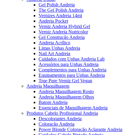
Gel Polish Andreia
The Gel Polish Andreia
Vernizes Andreia 14ml
Andreia Pocket
Verniz Andreia Hybrid Gel
Verniz Andreia Nutricolor
Gel Construção Andreia
Andreia Acrílico
Limas Unhas Andreia
Nail Art Andreia
Cuidados com Unhas Andreia Lab
Acessórios para Unhas Andreia
Complementos para Unhas Andreia
Equipamentos para Unhas Andreia
True Pure Verniz Gel Vegan
Andreia Maquilhagem
Andreia Maquilhagem Rosto
Andreia Maquilhagem Olhos
Batom Andreia
Essenciais de Maquilhagem Andreia
Produtos Cabelo Profissional Andreia
Descolorantes Andreia
Coloração Andreia
Power Blonde Coloração Aclarante Andreia
Cuidados Cabelo Pintado Andreia