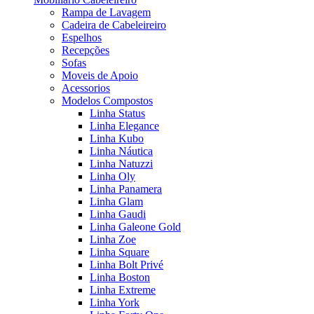
Rampa de Lavagem
Cadeira de Cabeleireiro
Espelhos
Recepções
Sofas
Moveis de Apoio
Acessorios
Modelos Compostos
Linha Status
Linha Elegance
Linha Kubo
Linha Náutica
Linha Natuzzi
Linha Oly
Linha Panamera
Linha Glam
Linha Gaudi
Linha Galeone Gold
Linha Zoe
Linha Square
Linha Bolt Privé
Linha Boston
Linha Extreme
Linha York