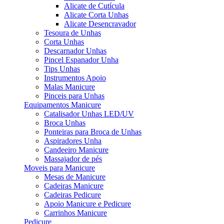
Alicate de Cutícula
Alicate Corta Unhas
Alicate Desencravador
Tesoura de Unhas
Corta Unhas
Descarnador Unhas
Pincel Espanador Unha
Tips Unhas
Instrumentos Apoio
Malas Manicure
Pinceis para Unhas
Equipamentos Manicure
Catalisador Unhas LED/UV
Broca Unhas
Ponteiras para Broca de Unhas
Aspiradores Unha
Candeeiro Manicure
Massajador de pés
Moveis para Manicure
Mesas de Manicure
Cadeiras Manicure
Cadeiras Pedicure
Apoio Manicure e Pedicure
Carrinhos Manicure
Pedicure