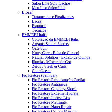
Salon Line SOS Cachos
Meu Liso Salon Line
Broaer
Tratamentos e Finalizantes
Lacas
Espumas
Técnicos
EMMEBI Italia
Coloração da EMMEBI Italia
Argania Sahara Secrets
Gate Sun
Nutry Care - Baba de Caracol
Natural Solution - Extrato de Quinoa
Illumia - Máscara de Cor
Zero35 Sleek & Curls
Gate Ocean
Fio Restore (Sem Sal)
Fio Restore Reconstrução Capilar
Fio Restore Antiqueda
Fio Restore Capillary Shock
Fio Restore Extreme Hydrate
Fio Restore Intense Liss
Fio Restore Matizante
Fio Restore Nano Repair
Fio Restore Cachos Mais(+)