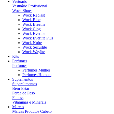
Vestuário
Vestuário Profissional
Wock Shoes
Wock Reblast
Wock Bloc
Wock Breelite
Wock Clog
Wock Everlite
Wock Everlite Plus
Wock Nube
Wock Securlite
Wock Waylite
Kits
Perfumes
Perfumes
Perfumes Mulher
Perfumes Homem
Suplementos
Superalimentos
Bem-Estar
Perda de Peso
Fitness
Vitaminas e Minerais
Marcas
Marcas Produtos Cabelo