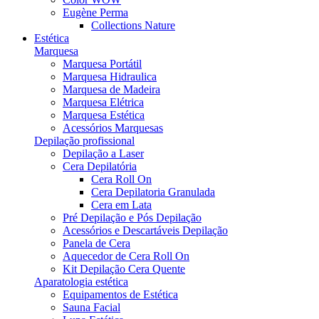
Eugène Perma
Collections Nature
Estética
Marquesa
Marquesa Portátil
Marquesa Hidraulica
Marquesa de Madeira
Marquesa Elétrica
Marquesa Estética
Acessórios Marquesas
Depilação profissional
Depilação a Laser
Cera Depilatória
Cera Roll On
Cera Depilatoria Granulada
Cera em Lata
Pré Depilação e Pós Depilação
Acessórios e Descartáveis Depilação
Panela de Cera
Aquecedor de Cera Roll On
Kit Depilação Cera Quente
Aparatologia estética
Equipamentos de Estética
Sauna Facial