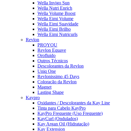
Wella Invigo Sun
Wella Nutri Enrich
Wella Volume Boost
Wella Eimi Volume
Wella Eimi Suavidade
Wella Eimi Brilho
Wella Eimi Nutricurls
Revlon
PROYOU
Revlon Equave
Orofluido
Outros Técnicos
Descolorantes da Revlon
Uniq One
Revlonissimo 45 Days
Coloração da Revlon
Magnet
Lasting Shape
Kaypro
Oxidantes / Descolorantes da Kay Line
Tinta para Cabelo KayPro
KayPro Frequente (Uso Frequente)
KayCurl (Ondulados)
Kay Argan Oil (Hidratação)
Kay Extension