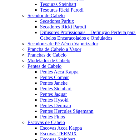
Tesouras Steinhart
Tesouras Ricki Parodi
Secador de Cabelo
Secadores Parlux
Secadores Ricki Parodi
Difusores Profissionais – Definição Perfeita para
Cabelos Encaracolados e Ondulados
Secadores de Pé Aéreo Vaporizador
Prancha de Cabelo a Vapor
Pranchas de Cabelo
Modelador de Cabelo
Pentes de Cabelo
Pentes Acca Kappa
Pentes Comair
Pentes Janeke
Pentes Steinhart
Pentes Jaguar
Pentes Hysoki
Pentes Denman
Pentes Hercules Sägemann
Pentes Finos
Escovas de Cabelo
Escovas Acca Kappa
Escovas TERMIX
Escovas Steinhart