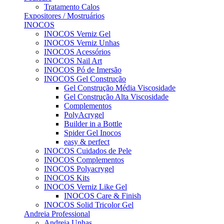
Tratamento Calos
Expositores / Mostruários
INOCOS
INOCOS Verniz Gel
INOCOS Verniz Unhas
INOCOS Acessórios
INOCOS Nail Art
INOCOS Pó de Imersão
INOCOS Gel Construção
Gel Construção Média Viscosidade
Gel Construção Alta Viscosidade
Complementos
PolyAcrygel
Builder in a Bottle
Spider Gel Inocos
easy & perfect
INOCOS Cuidados de Pele
INOCOS Complementos
INOCOS Polyacrygel
INOCOS Kits
INOCOS Verniz Like Gel
INOCOS Care & Finish
INOCOS Solid Tricolor Gel
Andreia Professional
Andreia Unhas