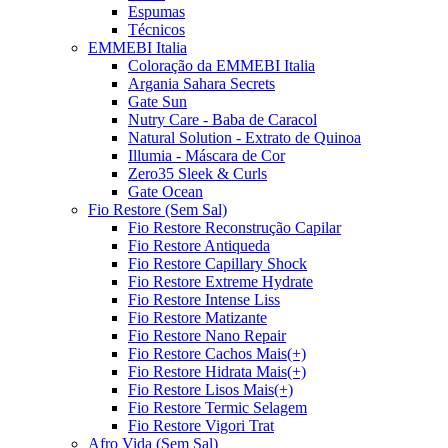
Espumas
Técnicos
EMMEBI Italia
Coloração da EMMEBI Italia
Argania Sahara Secrets
Gate Sun
Nutry Care - Baba de Caracol
Natural Solution - Extrato de Quinoa
Illumia - Máscara de Cor
Zero35 Sleek & Curls
Gate Ocean
Fio Restore (Sem Sal)
Fio Restore Reconstrução Capilar
Fio Restore Antiqueda
Fio Restore Capillary Shock
Fio Restore Extreme Hydrate
Fio Restore Intense Liss
Fio Restore Matizante
Fio Restore Nano Repair
Fio Restore Cachos Mais(+)
Fio Restore Hidrata Mais(+)
Fio Restore Lisos Mais(+)
Fio Restore Termic Selagem
Fio Restore Vigori Trat
Afro Vida (Sem Sal)