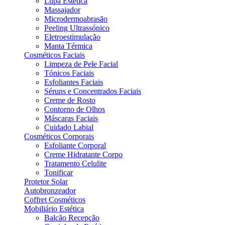
Lupa Estética
Massajador
Microdermoabrasão
Peeling Ultrassónico
Eletroestimulação
Manta Térmica
Cosméticos Faciais
Limpeza de Pele Facial
Tónicos Faciais
Esfoliantes Faciais
Séruns e Concentrados Faciais
Creme de Rosto
Contorno de Olhos
Máscaras Faciais
Cuidado Labial
Cosméticos Corporais
Esfoliante Corporal
Creme Hidratante Corpo
Tratamento Celulite
Tonificar
Protetor Solar
Autobronzeador
Coffret Cosméticos
Mobiliário Estética
Balcão Recepção