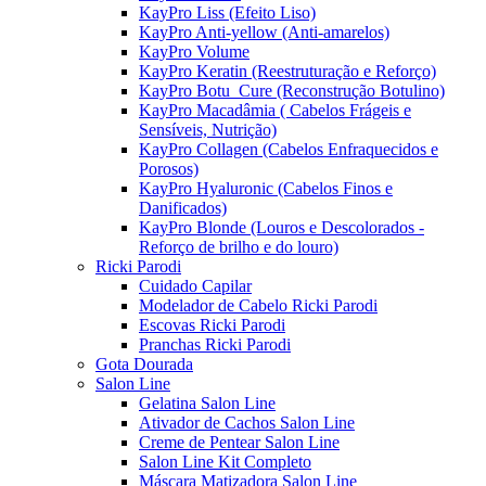
KayPro Liss (Efeito Liso)
KayPro Anti-yellow (Anti-amarelos)
KayPro Volume
KayPro Keratin (Reestruturação e Reforço)
KayPro Botu_Cure (Reconstrução Botulino)
KayPro Macadâmia ( Cabelos Frágeis e
Sensíveis, Nutrição)
KayPro Collagen (Cabelos Enfraquecidos e
Porosos)
KayPro Hyaluronic (Cabelos Finos e
Danificados)
KayPro Blonde (Louros e Descolorados -
Reforço de brilho e do louro)
Ricki Parodi
Cuidado Capilar
Modelador de Cabelo Ricki Parodi
Escovas Ricki Parodi
Pranchas Ricki Parodi
Gota Dourada
Salon Line
Gelatina Salon Line
Ativador de Cachos Salon Line
Creme de Pentear Salon Line
Salon Line Kit Completo
Máscara Matizadora Salon Line