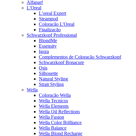
Alfaparf
L'Oreal
L'oreal Expert
Steampod
Coloração L'Oreal
Finalização
Schwarzkopf Professional
BlondMe
Essensity
Igora
Complementos de Coloração Schwarzkopf
Schwarzkopf Bonacure
Osis
Silhouette
Natural Styling
Strait Styling
Wella
Coloração Wella
Wella Tecnicos
Wella Elements
Wella Oil Reflections
Wella Fusion
Wella Color Brilliance
Wella Balance
Wella Blond Recharge