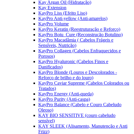
Kay Argan Oil (Hidratação)
Kay Extension
KayPro Liss (Efeito Liso)
KayPro Anti-yellow (Anti-amarelos)
KayPro Volume
KayPro Keratin (Reestruturação e Reforço)
KayPro Botu_Cure (Reconstrução Botulino)
KayPro Macadâmia ( Cabelos Frágeis e
Sensíveis, Nutrição)
KayPro Collagen (Cabelos Enfraquecidos e
Porosos)
KayPro Hyaluronic (Cabelos Finos e
Danificados)
KayPro Blonde (Louros e Descolorados -
Reforço de brilho e do louro)
KayPro Caviar Supreme (Cabelos Colorados ou
Tratados)
KayPro Energy (Anti-queda)
KayPro Purity (Anti-caspa)
KayPro Balance (Cabelo e Couro Cabeludo
Oleoso)
KAY BIO SENSITIVE (couro cabeludo
sensível)
KAY SLEEK (Alisamento, Manutenção e Anti
Frizz)