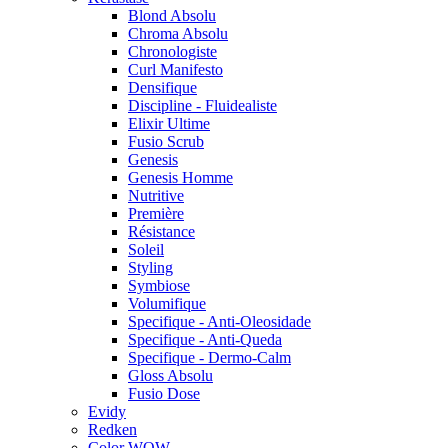
Blond Absolu
Chroma Absolu
Chronologiste
Curl Manifesto
Densifique
Discipline - Fluidealiste
Elixir Ultime
Fusio Scrub
Genesis
Genesis Homme
Nutritive
Première
Résistance
Soleil
Styling
Symbiose
Volumifique
Specifique - Anti-Oleosidade
Specifique - Anti-Queda
Specifique - Dermo-Calm
Gloss Absolu
Fusio Dose
Evidy
Redken
Color WOW