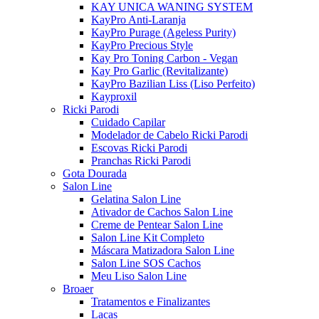
KAY UNICA WANING SYSTEM
KayPro Anti-Laranja
KayPro Purage (Ageless Purity)
KayPro Precious Style
Kay Pro Toning Carbon - Vegan
Kay Pro Garlic (Revitalizante)
KayPro Bazilian Liss (Liso Perfeito)
Kayproxil
Ricki Parodi
Cuidado Capilar
Modelador de Cabelo Ricki Parodi
Escovas Ricki Parodi
Pranchas Ricki Parodi
Gota Dourada
Salon Line
Gelatina Salon Line
Ativador de Cachos Salon Line
Creme de Pentear Salon Line
Salon Line Kit Completo
Máscara Matizadora Salon Line
Salon Line SOS Cachos
Meu Liso Salon Line
Broaer
Tratamentos e Finalizantes
Lacas