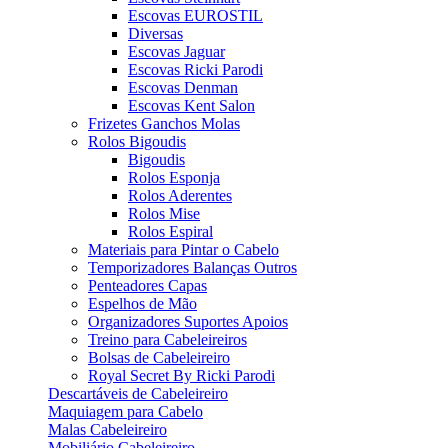
Escovas EUROSTIL
Diversas
Escovas Jaguar
Escovas Ricki Parodi
Escovas Denman
Escovas Kent Salon
Frizetes Ganchos Molas
Rolos Bigoudis
Bigoudis
Rolos Esponja
Rolos Aderentes
Rolos Mise
Rolos Espiral
Materiais para Pintar o Cabelo
Temporizadores Balanças Outros
Penteadores Capas
Espelhos de Mão
Organizadores Suportes Apoios
Treino para Cabeleireiros
Bolsas de Cabeleireiro
Royal Secret By Ricki Parodi
Descartáveis de Cabeleireiro
Maquiagem para Cabelo
Malas Cabeleireiro
Mobiliário Cabeleireiro