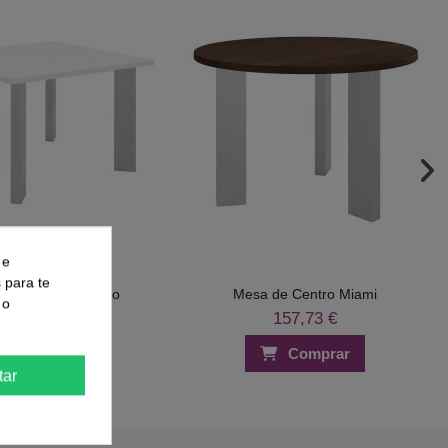
 e
s para te
de Centro Chicago
Mesa de Centro Miami
 o
115,26 €
157,73 €
Comprar
Comprar
tar