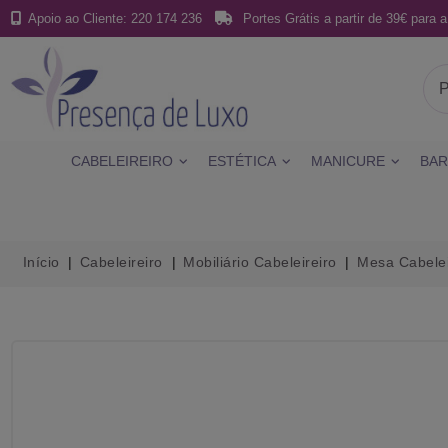
Apoio ao Cliente: 220 174 236
Portes Grátis a partir de 39€ para a
CABELEIREIRO
ESTÉTICA
MANICURE
BAR
Início
Cabeleireiro
Mobiliário Cabeleireiro
Mesa Cabelei