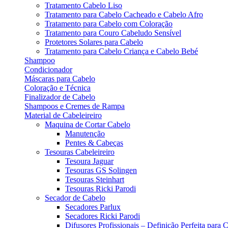
Tratamento Cabelo Liso
Tratamento para Cabelo Cacheado e Cabelo Afro
Tratamento para Cabelo com Coloração
Tratamento para Couro Cabeludo Sensível
Protetores Solares para Cabelo
Tratamento para Cabelo Criança e Cabelo Bebé
Shampoo
Condicionador
Máscaras para Cabelo
Coloração e Técnica
Finalizador de Cabelo
Shampoos e Cremes de Rampa
Material de Cabeleireiro
Maquina de Cortar Cabelo
Manutenção
Pentes & Cabeças
Tesouras Cabeleireiro
Tesoura Jaguar
Tesouras GS Solingen
Tesouras Steinhart
Tesouras Ricki Parodi
Secador de Cabelo
Secadores Parlux
Secadores Ricki Parodi
Difusores Profissionais – Definição Perfeita para