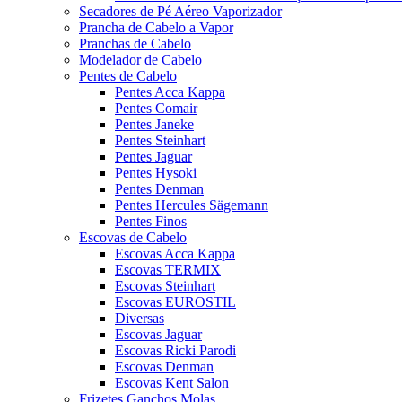
Secadores de Pé Aéreo Vaporizador
Prancha de Cabelo a Vapor
Pranchas de Cabelo
Modelador de Cabelo
Pentes de Cabelo
Pentes Acca Kappa
Pentes Comair
Pentes Janeke
Pentes Steinhart
Pentes Jaguar
Pentes Hysoki
Pentes Denman
Pentes Hercules Sägemann
Pentes Finos
Escovas de Cabelo
Escovas Acca Kappa
Escovas TERMIX
Escovas Steinhart
Escovas EUROSTIL
Diversas
Escovas Jaguar
Escovas Ricki Parodi
Escovas Denman
Escovas Kent Salon
Frizetes Ganchos Molas