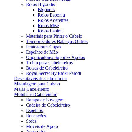
Rolos Bigoudis
Bigoudis
Rolos Esponja
Rolos Aderentes
Rolos Mise
Rolos Espiral
Materiais para Pintar o Cabelo
Temporizadores Balanças Outros
Penteadores Capas
Espelhos de Mão
Organizadores Suportes Apoios
Treino para Cabeleireiros
Bolsas de Cabeleireiro
Royal Secret By Ricki Parodi
Descartáveis de Cabeleireiro
Maquiagem para Cabelo
Malas Cabeleireiro
Mobiliário Cabeleireiro
Rampa de Lavagem
Cadeira de Cabeleireiro
Espelhos
Recepções
Sofas
Moveis de Apoio
Acessorios