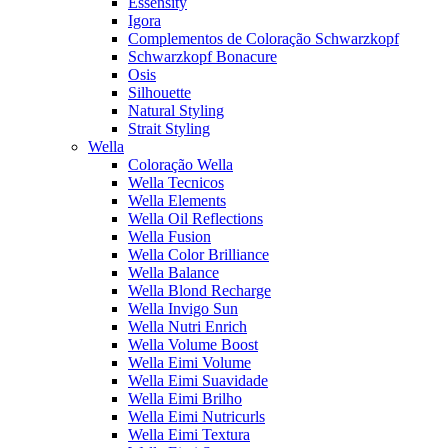
Essensity
Igora
Complementos de Coloração Schwarzkopf
Schwarzkopf Bonacure
Osis
Silhouette
Natural Styling
Strait Styling
Wella
Coloração Wella
Wella Tecnicos
Wella Elements
Wella Oil Reflections
Wella Fusion
Wella Color Brilliance
Wella Balance
Wella Blond Recharge
Wella Invigo Sun
Wella Nutri Enrich
Wella Volume Boost
Wella Eimi Volume
Wella Eimi Suavidade
Wella Eimi Brilho
Wella Eimi Nutricurls
Wella Eimi Textura