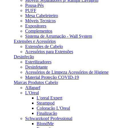
Móveis Separadores p/ Rampa Lavagem
Pousa-Pés
PUFF
Mesa Cabeleireiro
Móveis Tecnicos
Expositores
Complementos
Sistema de Arrumação - Wall System
Extensões e Acessórios
Extensões de Cabelo
Acessórios para Extensões
Desinfeção
Esterilizadores
Desinfetante
Acessórios de Limpeza Acessórios de Higiene
Material Proteção COVID-19
Marcas Produtos Cabelo
Alfaparf
L'Oreal
L'oreal Expert
Steampod
Coloração L'Oreal
Finalização
Schwarzkopf Professional
BlondMe