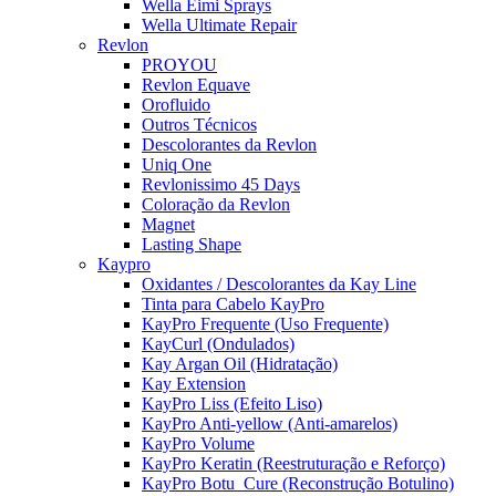
Wella Eimi Sprays
Wella Ultimate Repair
Revlon
PROYOU
Revlon Equave
Orofluido
Outros Técnicos
Descolorantes da Revlon
Uniq One
Revlonissimo 45 Days
Coloração da Revlon
Magnet
Lasting Shape
Kaypro
Oxidantes / Descolorantes da Kay Line
Tinta para Cabelo KayPro
KayPro Frequente (Uso Frequente)
KayCurl (Ondulados)
Kay Argan Oil (Hidratação)
Kay Extension
KayPro Liss (Efeito Liso)
KayPro Anti-yellow (Anti-amarelos)
KayPro Volume
KayPro Keratin (Reestruturação e Reforço)
KayPro Botu_Cure (Reconstrução Botulino)