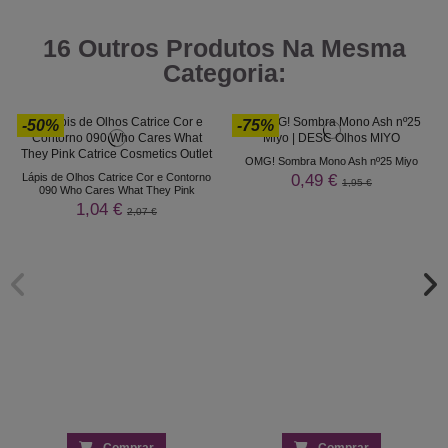
16 Outros Produtos Na Mesma
Categoria:
-50%
-75%
OMG! Sombra Mono Ash nº25 Miyo
0,49 €
Lápis de Olhos Catrice Cor e Contorno
1,95 €
090 Who Cares What They Pink
1,04 €
2,07 €