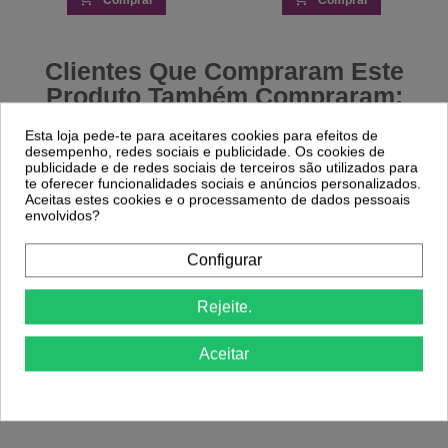
Comprar
Comprar
Clientes Que Compraram Este
Produto Também Compraram:
Esta loja pede-te para aceitares cookies para efeitos de
-18%
-29%
desempenho, redes sociais e publicidade. Os cookies de
publicidade e de redes sociais de terceiros são utilizados para
te oferecer funcionalidades sociais e anúncios personalizados.
Rolo Depilação TNT 75g/m² Extra
Aceitas estes cookies e o processamento de dados pessoais
Resistente
Spray Fixante Maquilhagem - Fix My
envolvidos?
3,99 €
Make - Andreia Makeup
4,86 €
8,30 €
11,69 €
Configurar
Rejeite.
Aceitar