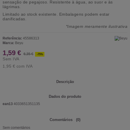
sensação de pegajoso. Resistente à água, ao suor e às
lágrimas.
Limitado ao stock existente.
Embalagens podem estar
danificadas.
*Imagem meramente ilustrativa
Referência:
45586313
Marca:
Beyu
1,59 €
6,35 €
-75%
Sem IVA
1,95 €
com IVA
Descrição
Dados do produto
ean13
4033651351135
Comentários
(0)
Sem comentários