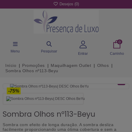
Desejos (
0
)
0
Menu
Pesquisar
Entrar
Carrinho
Início
Promoções
Maquilhagem Outlet
Olhos
Sombra Olhos nº113-Beyu
-75%
Sombra Olhos nº113-Beyu
Sombra com efeito de longa duração. A sombra desliza
facilmente proporcionando uma ótima cobertura e sem a