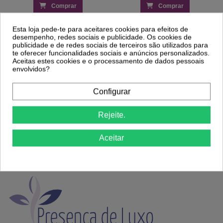
Comprar
Comprar
Esta loja pede-te para aceitares cookies para efeitos de
desempenho, redes sociais e publicidade. Os cookies de
publicidade e de redes sociais de terceiros são utilizados para
te oferecer funcionalidades sociais e anúncios personalizados.
Aceitas estes cookies e o processamento de dados pessoais
envolvidos?
Portes Grátis
Precisa de ajuda?
a partir de 39€ apenas para Península
Ligue já 220174236 ou 916967800
Configurar
Ibérica exceto Ilhas *
das 9h às 18h.
Rejeite.
Envios em 24/48h
14 Dias para Trocas
Aceitar
coloque o nº telemóvel para um melhor
ou Devoluções. Ver
Politica de
serviço de entrega.
Devolução
.