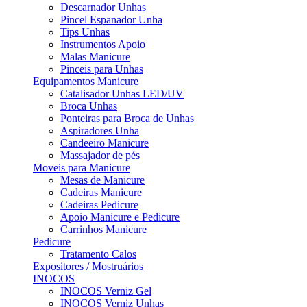
Descarnador Unhas
Pincel Espanador Unha
Tips Unhas
Instrumentos Apoio
Malas Manicure
Pinceis para Unhas
Equipamentos Manicure
Catalisador Unhas LED/UV
Broca Unhas
Ponteiras para Broca de Unhas
Aspiradores Unha
Candeeiro Manicure
Massajador de pés
Moveis para Manicure
Mesas de Manicure
Cadeiras Manicure
Cadeiras Pedicure
Apoio Manicure e Pedicure
Carrinhos Manicure
Pedicure
Tratamento Calos
Expositores / Mostruários
INOCOS
INOCOS Verniz Gel
INOCOS Verniz Unhas