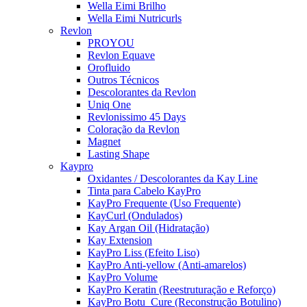
Wella Eimi Brilho
Wella Eimi Nutricurls
Revlon
PROYOU
Revlon Equave
Orofluido
Outros Técnicos
Descolorantes da Revlon
Uniq One
Revlonissimo 45 Days
Coloração da Revlon
Magnet
Lasting Shape
Kaypro
Oxidantes / Descolorantes da Kay Line
Tinta para Cabelo KayPro
KayPro Frequente (Uso Frequente)
KayCurl (Ondulados)
Kay Argan Oil (Hidratação)
Kay Extension
KayPro Liss (Efeito Liso)
KayPro Anti-yellow (Anti-amarelos)
KayPro Volume
KayPro Keratin (Reestruturação e Reforço)
KayPro Botu_Cure (Reconstrução Botulino)