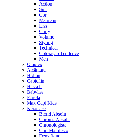
Action
Sun
Cor
Maintain
Liss
Curly
Volume
Styling
Technical
Coloração Tendence
Men
Olaplex
Alcântara
Hidran
Capicilin
Haskell
Babyliss
Fanola
Max Capi Kids
Kérastase
Blond Absolu
Chroma Absolu
Chronologiste
Curl Manifesto
Densifique