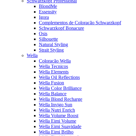
Schwarzkopf Professional
BlondMe
Essensity
Igora
Complementos de Coloração Schwarzkopf
Schwarzkopf Bonacure
Osis
Silhouette
Natural Styling
Strait Styling
Wella
Coloração Wella
Wella Tecnicos
Wella Elements
Wella Oil Reflections
Wella Fusion
Wella Color Brilliance
Wella Balance
Wella Blond Recharge
Wella Invigo Sun
Wella Nutri Enrich
Wella Volume Boost
Wella Eimi Volume
Wella Eimi Suavidade
Wella Eimi Brilho