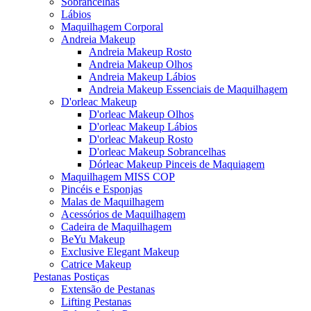
Sobrancelhas
Lábios
Maquilhagem Corporal
Andreia Makeup
Andreia Makeup Rosto
Andreia Makeup Olhos
Andreia Makeup Lábios
Andreia Makeup Essenciais de Maquilhagem
D'orleac Makeup
D'orleac Makeup Olhos
D'orleac Makeup Lábios
D'orleac Makeup Rosto
D'orleac Makeup Sobrancelhas
Dórleac Makeup Pinceis de Maquiagem
Maquilhagem MISS COP
Pincéis e Esponjas
Malas de Maquilhagem
Acessórios de Maquilhagem
Cadeira de Maquilhagem
BeYu Makeup
Exclusive Elegant Makeup
Catrice Makeup
Pestanas Postiças
Extensão de Pestanas
Lifting Pestanas