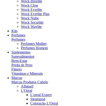
Wock Breelite
Wock Clog
Wock Everlite
Wock Everlite Plus
Wock Nube
Wock Securlite
Wock Waylite
Kits
Perfumes
Perfumes
Perfumes Mulher
Perfumes Homem
Suplementos
Superalimentos
Bem-Estar
Perda de Peso
Fitness
Vitaminas e Minerais
Marcas
Marcas Produtos Cabelo
Alfaparf
L'Oreal
L'oreal Expert
Steampod
Coloração L'Oreal