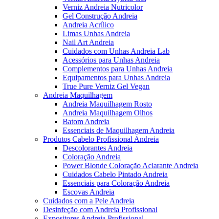
Verniz Andreia Nutricolor
Gel Construção Andreia
Andreia Acrílico
Limas Unhas Andreia
Nail Art Andreia
Cuidados com Unhas Andreia Lab
Acessórios para Unhas Andreia
Complementos para Unhas Andreia
Equipamentos para Unhas Andreia
True Pure Verniz Gel Vegan
Andreia Maquilhagem
Andreia Maquilhagem Rosto
Andreia Maquilhagem Olhos
Batom Andreia
Essenciais de Maquilhagem Andreia
Produtos Cabelo Profissional Andreia
Descolorantes Andreia
Coloração Andreia
Power Blonde Coloração Aclarante Andreia
Cuidados Cabelo Pintado Andreia
Essenciais para Coloração Andreia
Escovas Andreia
Cuidados com a Pele Andreia
Desinfeção com Andreia Profissional
Expositores Andreia Profissional