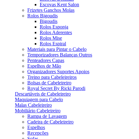
Escovas Kent Salon
Frizetes Ganchos Molas
Rolos Bigoudis
Bigoudis
Rolos Esponja
Rolos Aderentes
Rolos Mise
Rolos Espiral
Materiais para Pintar o Cabelo
Temporizadores Balanças Outros
Penteadores Capas
Espelhos de Mão
Organizadores Suportes Apoios
Treino para Cabeleireiros
Bolsas de Cabeleireiro
Royal Secret By Ricki Parodi
Descartáveis de Cabeleireiro
Maquiagem para Cabelo
Malas Cabeleireiro
Mobiliário Cabeleireiro
Rampa de Lavagem
Cadeira de Cabeleireiro
Espelhos
Recepções
Sofas