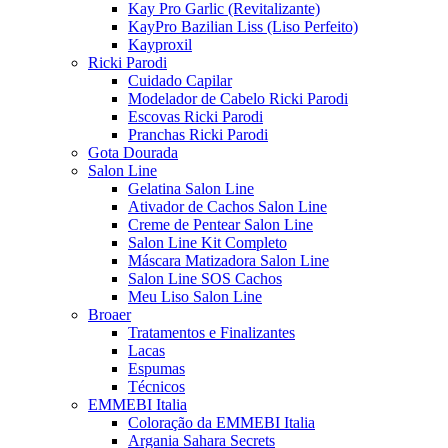
Kay Pro Garlic (Revitalizante)
KayPro Bazilian Liss (Liso Perfeito)
Kayproxil
Ricki Parodi
Cuidado Capilar
Modelador de Cabelo Ricki Parodi
Escovas Ricki Parodi
Pranchas Ricki Parodi
Gota Dourada
Salon Line
Gelatina Salon Line
Ativador de Cachos Salon Line
Creme de Pentear Salon Line
Salon Line Kit Completo
Máscara Matizadora Salon Line
Salon Line SOS Cachos
Meu Liso Salon Line
Broaer
Tratamentos e Finalizantes
Lacas
Espumas
Técnicos
EMMEBI Italia
Coloração da EMMEBI Italia
Argania Sahara Secrets