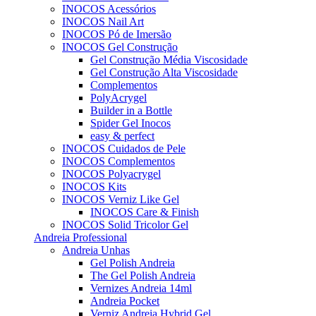
INOCOS Acessórios
INOCOS Nail Art
INOCOS Pó de Imersão
INOCOS Gel Construção
Gel Construção Média Viscosidade
Gel Construção Alta Viscosidade
Complementos
PolyAcrygel
Builder in a Bottle
Spider Gel Inocos
easy & perfect
INOCOS Cuidados de Pele
INOCOS Complementos
INOCOS Polyacrygel
INOCOS Kits
INOCOS Verniz Like Gel
INOCOS Care & Finish
INOCOS Solid Tricolor Gel
Andreia Professional
Andreia Unhas
Gel Polish Andreia
The Gel Polish Andreia
Vernizes Andreia 14ml
Andreia Pocket
Verniz Andreia Hybrid Gel