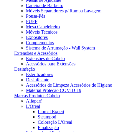
Mesas de Ajudante
Cadeira de Barbeiro
Móveis Separadores p/ Rampa Lavagem
Pousa-Pés
PUFF
Mesa Cabeleireiro
Móveis Tecnicos
Expositores
Complementos
Sistema de Arrumação - Wall System
Extensões e Acessórios
Extensões de Cabelo
Acessórios para Extensões
Desinfeção
Esterilizadores
Desinfetante
Acessórios de Limpeza Acessórios de Higiene
Material Proteção COVID-19
Marcas Produtos Cabelo
Alfaparf
L'Oreal
L'oreal Expert
Steampod
Coloração L'Oreal
Finalização