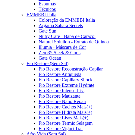
Espumas
Técnicos
EMMEBI Italia
Coloração da EMMEBI Italia
Argania Sahara Secrets
Gate Sun
Nutry Care - Baba de Caracol
Natural Solution - Extrato de Quinoa
Illumia - Máscara de Cor
Zero35 Sleek & Curls
Gate Ocean
Fio Restore (Sem Sal)
Fio Restore Reconstrução Capilar
Fio Restore Antiqueda
Fio Restore Capillary Shock
Fio Restore Extreme Hydrate
Fio Restore Intense Liss
Fio Restore Matizante
Fio Restore Nano Repair
Fio Restore Cachos Mais(+)
Fio Restore Hidrata Mais(+)
Fio Restore Lisos Mais(+)
Fio Restore Termic Selagem
Fio Restore Vigori Trat
Afro Vida (Sem Sal)