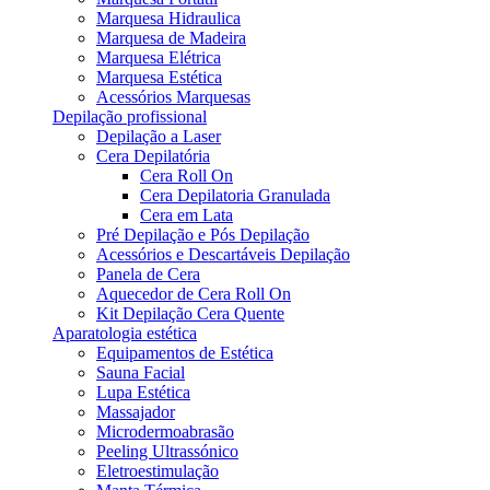
Marquesa Hidraulica
Marquesa de Madeira
Marquesa Elétrica
Marquesa Estética
Acessórios Marquesas
Depilação profissional
Depilação a Laser
Cera Depilatória
Cera Roll On
Cera Depilatoria Granulada
Cera em Lata
Pré Depilação e Pós Depilação
Acessórios e Descartáveis Depilação
Panela de Cera
Aquecedor de Cera Roll On
Kit Depilação Cera Quente
Aparatologia estética
Equipamentos de Estética
Sauna Facial
Lupa Estética
Massajador
Microdermoabrasão
Peeling Ultrassónico
Eletroestimulação