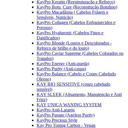
KayPro Keratin (Reestruturação e Reforço)
KayPro Botu_Cure (Reconstrução Botulino)
KayPro Macadâmia ( Cabelos Frágeis e
Sensíveis, Nutrição)
KayPro Collagen (Cabelos Enfraquecidos e
Porosos)
KayPro Hyaluronic (Cabelos Finos e
Danificados)
KayPro Blonde (Louros e Descolorados -
Reforço de brilho e do louro)
KayPro Caviar Supreme (Cabelos Colorados ou
Tratados)
KayPro Energy (Anti-queda)
KayPro Purity (Anti-caspa)
KayPro Balance (Cabelo e Couro Cabeludo
Oleoso)
KAY BIO SENSITIVE (couro cabeludo
sensível)
KAY SLEEK (Alisamento, Manutenção e Anti
Frizz)
KAY UNICA WANING SYSTEM
KayPro Anti-Laranja
KayPro Purage (Ageless Purity)
KayPro Precious Style
Kay Pro Toning Carbon - Vegan