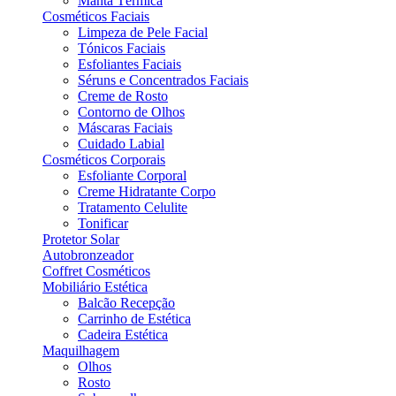
Manta Térmica
Cosméticos Faciais
Limpeza de Pele Facial
Tónicos Faciais
Esfoliantes Faciais
Séruns e Concentrados Faciais
Creme de Rosto
Contorno de Olhos
Máscaras Faciais
Cuidado Labial
Cosméticos Corporais
Esfoliante Corporal
Creme Hidratante Corpo
Tratamento Celulite
Tonificar
Protetor Solar
Autobronzeador
Coffret Cosméticos
Mobiliário Estética
Balcão Recepção
Carrinho de Estética
Cadeira Estética
Maquilhagem
Olhos
Rosto