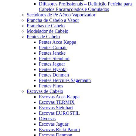
Difusores Profissionais – Definição Perfeita para
Cabelos Encaracolados e Ondulados
Secadores de Pé Aéreo Vaporizador
Prancha de Cabelo a Vapor
Pranchas de Cabelo
Modelador de Cabelo
Pentes de Cabelo
Pentes Acca Kappa
Pentes Comair
Pentes Janeke
Pentes Steinhart
Pentes Jaguar
Pentes Hysoki
Pentes Denman
Pentes Hercules Sägemann
Pentes Finos
Escovas de Cabelo
Escovas Acca Kappa
Escovas TERMIX
Escovas Steinhart
Escovas EUROSTIL
Diversas
Escovas Jaguar
Escovas Ricki Parodi
Escovas Denman