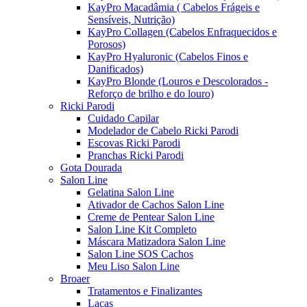
KayPro Macadâmia ( Cabelos Frágeis e
Sensíveis, Nutrição)
KayPro Collagen (Cabelos Enfraquecidos e
Porosos)
KayPro Hyaluronic (Cabelos Finos e
Danificados)
KayPro Blonde (Louros e Descolorados -
Reforço de brilho e do louro)
Ricki Parodi
Cuidado Capilar
Modelador de Cabelo Ricki Parodi
Escovas Ricki Parodi
Pranchas Ricki Parodi
Gota Dourada
Salon Line
Gelatina Salon Line
Ativador de Cachos Salon Line
Creme de Pentear Salon Line
Salon Line Kit Completo
Máscara Matizadora Salon Line
Salon Line SOS Cachos
Meu Liso Salon Line
Broaer
Tratamentos e Finalizantes
Lacas