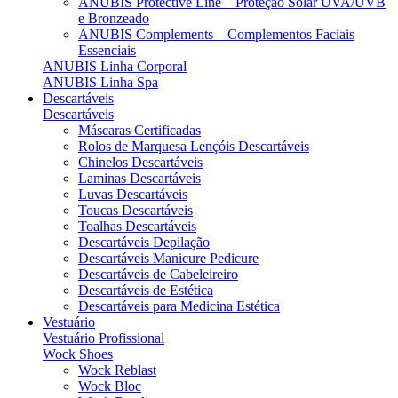
ANUBIS Protective Line – Proteção Solar UVA/UVB
e Bronzeado
ANUBIS Complements – Complementos Faciais
Essenciais
ANUBIS Linha Corporal
ANUBIS Linha Spa
Descartáveis
Descartáveis
Máscaras Certificadas
Rolos de Marquesa Lençóis Descartáveis
Chinelos Descartáveis
Laminas Descartáveis
Luvas Descartáveis
Toucas Descartáveis
Toalhas Descartáveis
Descartáveis Depilação
Descartáveis Manicure Pedicure
Descartáveis de Cabeleireiro
Descartáveis de Estética
Descartáveis para Medicina Estética
Vestuário
Vestuário Profissional
Wock Shoes
Wock Reblast
Wock Bloc