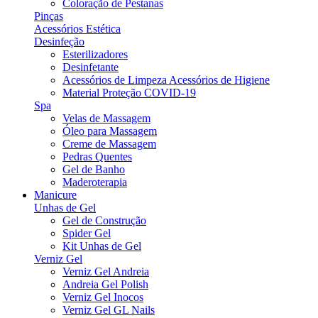
Coloração de Pestanas
Pinças
Acessórios Estética
Desinfeção
Esterilizadores
Desinfetante
Acessórios de Limpeza Acessórios de Higiene
Material Proteção COVID-19
Spa
Velas de Massagem
Óleo para Massagem
Creme de Massagem
Pedras Quentes
Gel de Banho
Maderoterapia
Manicure
Unhas de Gel
Gel de Construção
Spider Gel
Kit Unhas de Gel
Verniz Gel
Verniz Gel Andreia
Andreia Gel Polish
Verniz Gel Inocos
Verniz Gel GL Nails