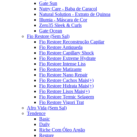
Gate Sun
Nutry Care - Baba de Caracol
Natural Solution - Extrato de Quinoa
Illumia - Máscara de Cor
Zero35 Sleek & Curls
Gate Ocean
Fio Restore (Sem Sal)
Fio Restore Reconstrução Capilar
Fio Restore Antiqueda
Fio Restore Capillary Shock
Fio Restore Extreme Hydrate
Fio Restore Intense Liss
Fio Restore Matizante
Fio Restore Nano Repair
Fio Restore Cachos Mais(+)
Fio Restore Hidrata Mais(+)
Fio Restore Lisos Mais(+)
Fio Restore Termic Selagem
Fio Restore Vigori Trat
Afro Vida (Sem Sal)
Tendence
Basic
Daily
Riche Com Óleo Argão
Restore