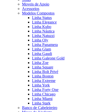
Moveis de Apoio
Acessorios
Modelos Compostos
Linha Status
Linha Elegance
Linha Kubo
Linha Náutica
Linha Natuzzi
Linha Oly
Linha Panamera
Linha Glam
Linha Gaudi
Linha Galeone Gold
Linha Zoe
Linha Square
Linha Bolt Privé
Linha Boston
Linha Extreme
Linha York
Linha Forty One
Linha Chicago
Linha Miami
Linha Stark
Banco de Cabeleireiro