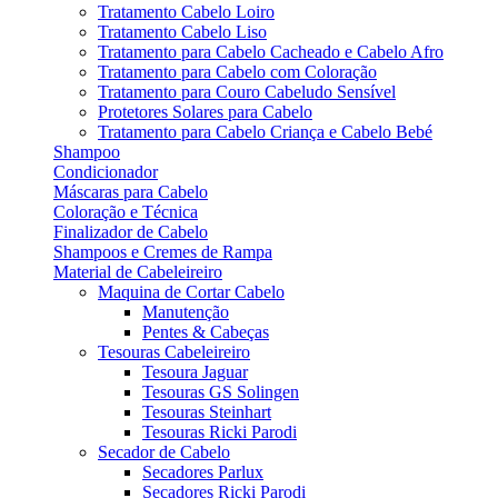
Tratamento Cabelo Loiro
Tratamento Cabelo Liso
Tratamento para Cabelo Cacheado e Cabelo Afro
Tratamento para Cabelo com Coloração
Tratamento para Couro Cabeludo Sensível
Protetores Solares para Cabelo
Tratamento para Cabelo Criança e Cabelo Bebé
Shampoo
Condicionador
Máscaras para Cabelo
Coloração e Técnica
Finalizador de Cabelo
Shampoos e Cremes de Rampa
Material de Cabeleireiro
Maquina de Cortar Cabelo
Manutenção
Pentes & Cabeças
Tesouras Cabeleireiro
Tesoura Jaguar
Tesouras GS Solingen
Tesouras Steinhart
Tesouras Ricki Parodi
Secador de Cabelo
Secadores Parlux
Secadores Ricki Parodi