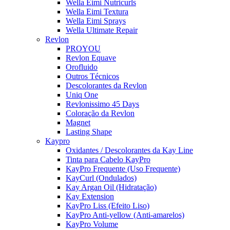
Wella Eimi Nutricurls
Wella Eimi Textura
Wella Eimi Sprays
Wella Ultimate Repair
Revlon
PROYOU
Revlon Equave
Orofluido
Outros Técnicos
Descolorantes da Revlon
Uniq One
Revlonissimo 45 Days
Coloração da Revlon
Magnet
Lasting Shape
Kaypro
Oxidantes / Descolorantes da Kay Line
Tinta para Cabelo KayPro
KayPro Frequente (Uso Frequente)
KayCurl (Ondulados)
Kay Argan Oil (Hidratação)
Kay Extension
KayPro Liss (Efeito Liso)
KayPro Anti-yellow (Anti-amarelos)
KayPro Volume