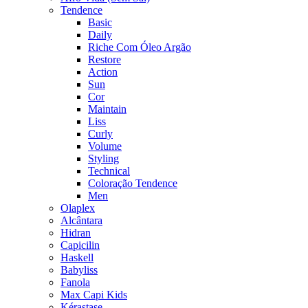
Tendence
Basic
Daily
Riche Com Óleo Argão
Restore
Action
Sun
Cor
Maintain
Liss
Curly
Volume
Styling
Technical
Coloração Tendence
Men
Olaplex
Alcântara
Hidran
Capicilin
Haskell
Babyliss
Fanola
Max Capi Kids
Kérastase