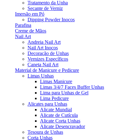
Tratamento da Unha
Secante de Verniz
Imersão em Pó
Dipping Powder Inocos
Parafina
Creme de Mãos
Nail Art
Andreia Nail Art
Nail Art Inocos
Decoração de Unhas
Vernizes Específicos
Caneta Nail Art
Material de Manicure e Pedicure
Limas Unhas
Limas Manicure
Limas 3/4/7 Faces Buffer Unhas
Lima para Unhas de Gel
Lima Pedicure
Alicates para Unhas
Alicate Mundial
Alicate de Cutícula
Alicate Corta Unhas
Alicate Desencravador
Tesoura de Unhas
Corta Unhas