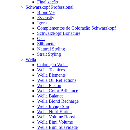
Finalização
Schwarzkopf Professional
BlondMe
Essensity
Igora
Complementos de Coloração Schwarzkopf
Schwarzkopf Bonacure
Osis
Silhouette
Natural Styling
Strait Styling
Wella
Coloração Wella
Wella Tecnicos
Wella Elements
Wella Oil Reflections
Wella Fusion
Wella Color Brilliance
Wella Balance
Wella Blond Recharge
Wella Invigo Sun
Wella Nutri Enrich
Wella Volume Boost
Wella Eimi Volume
Wella Eimi Suavidade