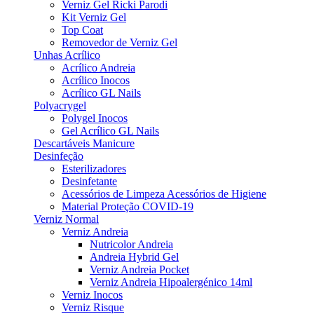
Verniz Gel Ricki Parodi
Kit Verniz Gel
Top Coat
Removedor de Verniz Gel
Unhas Acrílico
Acrílico Andreia
Acrílico Inocos
Acrílico GL Nails
Polyacrygel
Polygel Inocos
Gel Acrílico GL Nails
Descartáveis Manicure
Desinfeção
Esterilizadores
Desinfetante
Acessórios de Limpeza Acessórios de Higiene
Material Proteção COVID-19
Verniz Normal
Verniz Andreia
Nutricolor Andreia
Andreia Hybrid Gel
Verniz Andreia Pocket
Verniz Andreia Hipoalergénico 14ml
Verniz Inocos
Verniz Risque