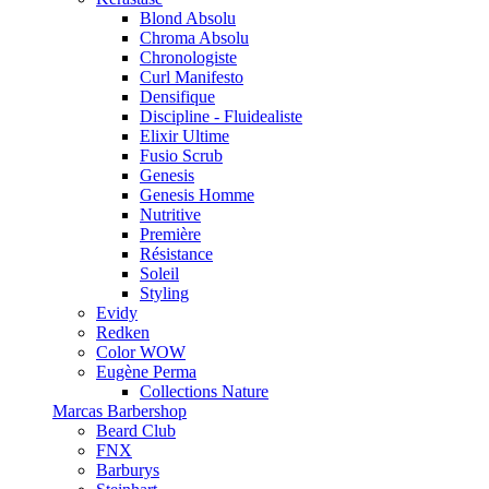
Blond Absolu
Chroma Absolu
Chronologiste
Curl Manifesto
Densifique
Discipline - Fluidealiste
Elixir Ultime
Fusio Scrub
Genesis
Genesis Homme
Nutritive
Première
Résistance
Soleil
Styling
Evidy
Redken
Color WOW
Eugène Perma
Collections Nature
Marcas Barbershop
Beard Club
FNX
Barburys