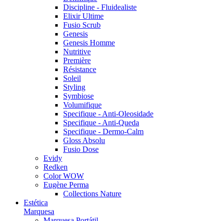
Discipline - Fluidealiste
Elixir Ultime
Fusio Scrub
Genesis
Genesis Homme
Nutritive
Première
Résistance
Soleil
Styling
Symbiose
Volumifique
Specifique - Anti-Oleosidade
Specifique - Anti-Queda
Specifique - Dermo-Calm
Gloss Absolu
Fusio Dose
Evidy
Redken
Color WOW
Eugène Perma
Collections Nature
Estética
Marquesa
Marquesa Portátil