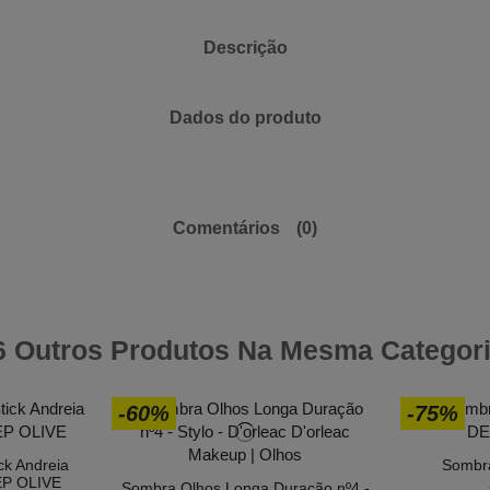
Descrição
Dados do produto
Comentários
(0)
6 Outros Produtos Na Mesma Categori
-60%
-75%
ck Andreia
Sombr
EEP OLIVE
Sombra Olhos Longa Duração nº4 -