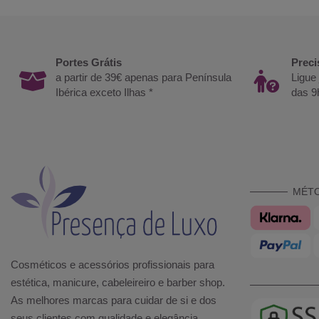
Portes Grátis
Preci
a partir de 39€ apenas para Península
Ligue
Ibérica exceto Ilhas *
das 9
MÉT
Cosméticos e acessórios profissionais para
estética, manicure, cabeleireiro e barber shop.
As melhores marcas para cuidar de si e dos
seus clientes com qualidade e elegância.