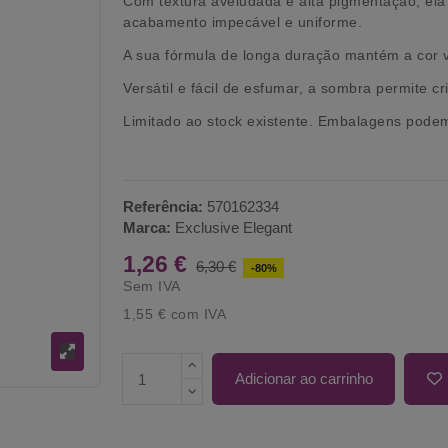
Com textura aveludada e alta pigmentação, ela
acabamento impecável e uniforme.
A sua fórmula de longa duração mantém a cor v
Versátil e fácil de esfumar, a sombra permite c
Limitado ao stock existente.
Embalagens podem 
Referência:
570162334
Marca:
Exclusive Elegant
1,26 €
6,30 €
-80%
Sem IVA
1,55 €
com IVA
Adicionar ao carrinho