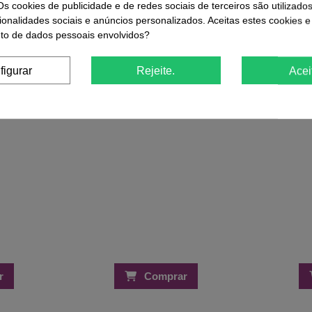
Os cookies de publicidade e de redes sociais de terceiros são utilizado
-48,39%
-75%
ionalidades sociais e anúncios personalizados. Aceitas estes cookies e
atin Beje
o de dados pessoais envolvidos?
Máscara de
€
Leite Reparador Haskell 100ml para
cabelos danificados ou cabelo
figurar
Rejeite.
Acei
estragado
7,23 €
13,99 €
r
Comprar