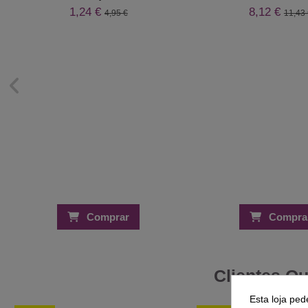
1,24 €
8,12 €
4,95 €
11,43 
Comprar
Compra
Clientes Q
Esta loja ped