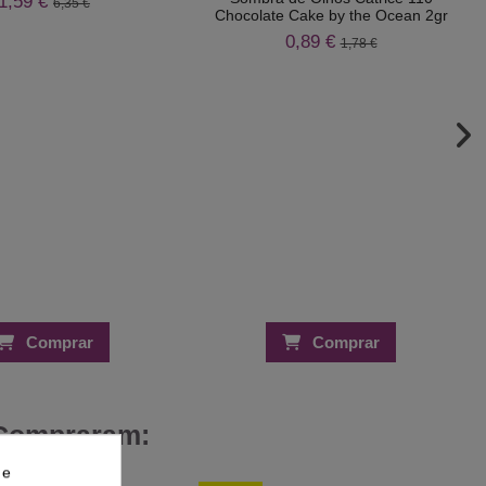
1,59 €
6,35 €
Chocolate Cake by the Ocean 2gr
0,89 €
1,78 €
Comprar
Comprar
 Compraram:
 e