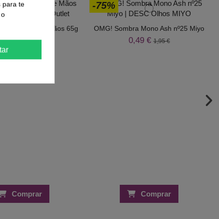
s para te
-75%
 o
 Tratamento de Mãos 65g
OMG! Sombra Mono Ash nº25 Miyo
Risqué
0,49 €
1,95 €
1,73 €
6,90 €
tar
Comprar
Comprar