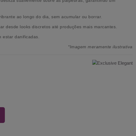
 desliza suavemente sobre as pálpebras, garantindo um
ibrante ao longo do dia, sem acumular ou borrar.
riar desde looks discretos até produções mais marcantes.
estar danificadas.
*Imagem meramente ilustrativa