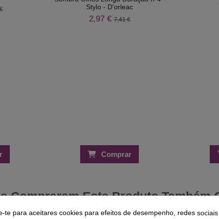
Stylo - D'orleac
€
2,97 €
7,41 €
r
Comprar
ue Compraram Este Produto Também
e-te para aceitares cookies para efeitos de desempenho, redes sociais