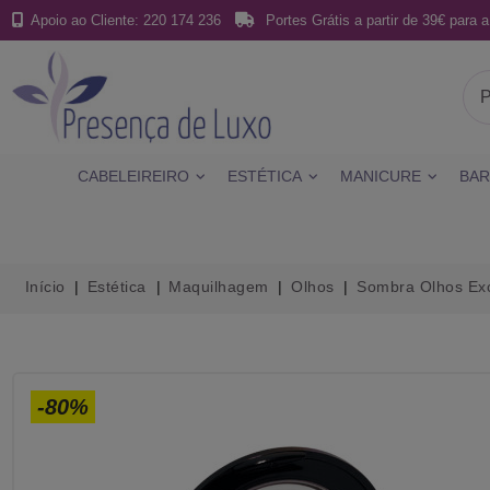
Apoio ao Cliente: 220 174 236
Portes Grátis a partir de 39€ para a
CABELEIREIRO
ESTÉTICA
MANICURE
BAR
Início
Estética
Maquilhagem
Olhos
Sombra Olhos Exc
-80%