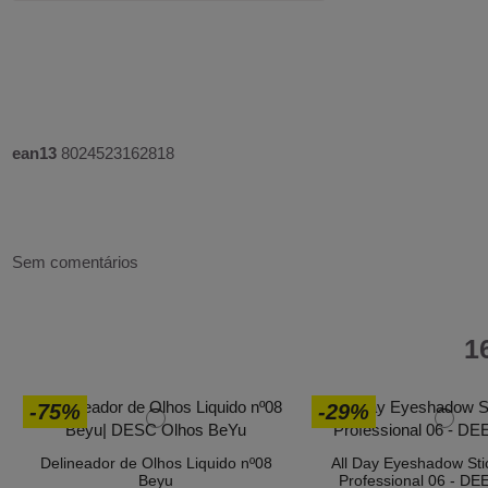
ean13
8024523162818
Sem comentários
1
-75%
-29%
Delineador de Olhos Liquido nº08
All Day Eyeshadow Sti
Beyu
Professional 06 - D