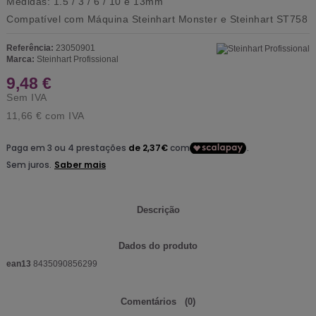
Medidas: 1.5 / 3 / 6 / 10 e 13mm
Compatível com Máquina
Steinhart Monster
e
Steinhart ST758
Referência:
23050901
Marca:
Steinhart Profissional
9,48 €
Sem IVA
11,66 €
com IVA
Descrição
Dados do produto
ean13
8435090856299
Comentários
(0)