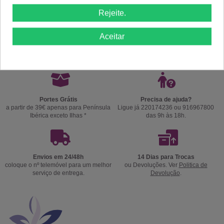
Rejeite.
Comprar
Comprar
Aceitar
Portes Grátis
Precisa de ajuda?
a partir de 39€ apenas para Península
Ligue já 220174236 ou 916967800
Ibérica exceto Ilhas *
das 9h às 18h.
Envios em 24/48h
14 Dias para Trocas
coloque o nº telemóvel para um melhor
ou Devoluções. Ver
Politica de
serviço de entrega.
Devolução
.