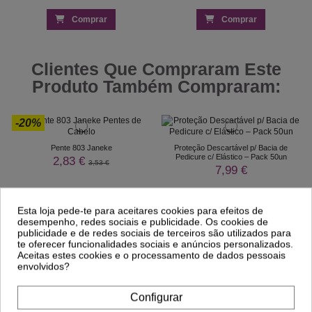
Comprar
Comprar
Clientes Que Compraram Este
Produto Também Compraram:
-20%
Pente 803 Janeke
Proteção Descartável p/ Bacia de
Pedicure c/ Elástico – Pack 50un
2,83 €
3,53 €
7,99 €
Esta loja pede-te para aceitares cookies para efeitos de
desempenho, redes sociais e publicidade. Os cookies de
publicidade e de redes sociais de terceiros são utilizados para
te oferecer funcionalidades sociais e anúncios personalizados.
Aceitas estes cookies e o processamento de dados pessoais
envolvidos?
Configurar