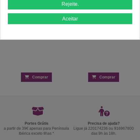
Rejeite.
Aceitar
Comprar
Comprar
Portes Grátis
Precisa de ajuda?
a partir de 39€ apenas para Península
Ligue já 220174236 ou 916967800
Ibérica exceto Ilhas *
das 9h às 18h.