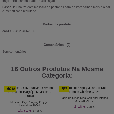
traço imediatamente após a aplicação.
Passo 3:
Finalize com máscara de pestanas para destacar ainda mais o olhar
e intensificar o resultado.
Dados do produto
ean13
3545234067186
Comentários
(0)
Sem comentários
16 Outros Produtos Na Mesma
Categoria:
-40%
-5%
Lápis de Olhos Miss Cop Khol Intense
Gris nº9 Cinza
Máscara City Purifying Oxygen
1,19 €
Levissime 100ml
1,25 €
10,71 €
17,85 €