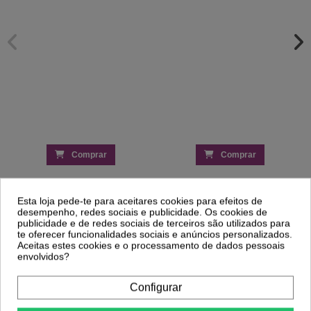
Comprar
Comprar
Clientes Que Compraram Este
Esta loja pede-te para aceitares cookies para efeitos de
desempenho, redes sociais e publicidade. Os cookies de
Produto Também Compraram:
publicidade e de redes sociais de terceiros são utilizados para
te oferecer funcionalidades sociais e anúncios personalizados.
Aceitas estes cookies e o processamento de dados pessoais
envolvidos?
-5%
-25%
Lápis de Olhos Miss Cop Khol Intense
Creme de Pentear Evidy Family Abacate
Configurar
Citron nº29 Amarelo
e Mel 1L Finalizador
1,19 €
5,75 €
1,25 €
7,66 €