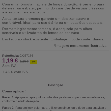
Com uma fórmula macia e de longa duração, é perfeito para
delinear ou esbater, permitindo criar desde visuais clássicos
até estilos mais arrojados.
A sua textura cremosa garante um deslizar suave e
confortável, ideal para uso diário ou em ocasiões especiais.
Dermatologicamente testado, é adequado para olhos
sensíveis e utilizadores de lentes de contacto.
Limitado ao stock existente. Embalagem pode conter danos.
*Imagem meramente ilustrativa.
Referência:
CKI67186
1,19 €
1,25 €
-5%
Sem IVA
1,46 €
com IVA
Descrição
Como aplicar:
Passo 1:
Aplique o lápis junto à linha das pestanas superiores ou inferiores,
conforme o efeito desejado.
Passo 2:
Para um look esfumado, utilize um pincel ou o dedo para suavizar o