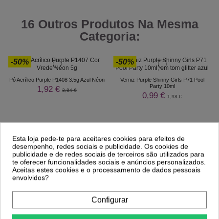
16 Outros Produtos Na Mesma
Categoria:
-50%
-50%
Pó Acrílico Purple P1408 3.5g Azul Néon
Verniz Purple Shinny Girls P71 Pool
Party 10ml
1,92 €
3,84 €
0,99 €
1,98 €
Esta loja pede-te para aceitares cookies para efeitos de
desempenho, redes sociais e publicidade. Os cookies de
publicidade e de redes sociais de terceiros são utilizados para
te oferecer funcionalidades sociais e anúncios personalizados.
Aceitas estes cookies e o processamento de dados pessoais
envolvidos?
Configurar