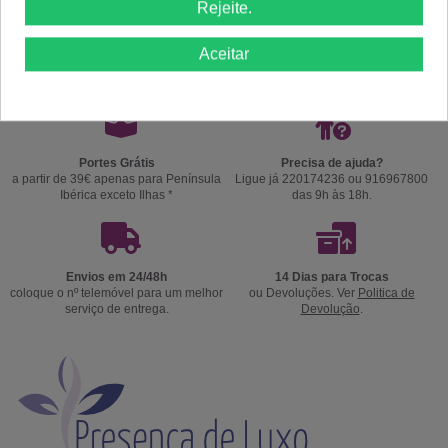
Rejeite.
Comprar
Comprar
Aceitar
Portes Grátis
Precisa de ajuda?
a partir de 39€ apenas para Península
Ligue já 220174236 ou 916967800
Ibérica exceto Ilhas *
das 9h às 18h.
Envios em 24/48h
14 Dias para Trocas
coloque o nº telemóvel para um melhor
ou Devoluções. Ver
Politica de
serviço de entrega.
Devolução
.