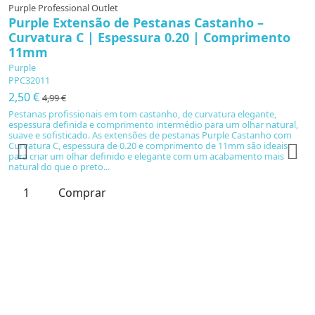
Purple Professional Outlet
Purple Extensão de Pestanas Castanho –
Curvatura C | Espessura 0.20 | Comprimento
11mm
Purple
PPC32011
2,50 €
4,99 €
Pestanas profissionais em tom castanho, de curvatura elegante,
espessura definida e comprimento intermédio para um olhar natural,
suave e sofisticado. As extensões de pestanas Purple Castanho com
Curvatura C, espessura de 0.20 e comprimento de 11mm são ideais
para criar um olhar definido e elegante com um acabamento mais
Pu
natural do que o preto...
P
Comprar
P
P
1
U
p
o
c
ex
c