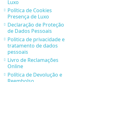
Luxo
Política de Cookies
Presença de Luxo
Declaração de Proteção
de Dados Pessoais
Politica de privacidade e
tratamento de dados
pessoais
Livro de Reclamações
Online
Política de Devolução e
Reembolso
Parcerias Presença de
Luxo
* Condições de Envios e
Recolhas
Contatos
Rua Via Jean Piaget nº 116, 4410-236 Canelas Vila Nova