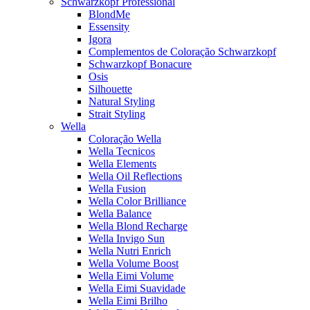
Schwarzkopf Professional
BlondMe
Essensity
Igora
Complementos de Coloração Schwarzkopf
Schwarzkopf Bonacure
Osis
Silhouette
Natural Styling
Strait Styling
Wella
Coloração Wella
Wella Tecnicos
Wella Elements
Wella Oil Reflections
Wella Fusion
Wella Color Brilliance
Wella Balance
Wella Blond Recharge
Wella Invigo Sun
Wella Nutri Enrich
Wella Volume Boost
Wella Eimi Volume
Wella Eimi Suavidade
Wella Eimi Brilho