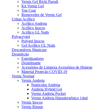
Verniz Gel Ricki Parodi
Kit Verniz Gel
Top Coat
Removedor de Verniz Gel
Unhas Acrílico
Acrílico Andreia
Acrílico Inocos
Acrílico GL Nails
Polyacrygel
Polygel Inocos
Gel Acrílico GL Nails
Descartáveis Manicure
Desinfeção
Esterilizadores
Desinfetante
Acessórios de Limpeza Acessórios de Higiene
Material Proteção COVID-19
Verniz Normal
Verniz Andreia
Nutricolor Andreia
Andreia Hybrid Gel
Verniz Andreia Pocket
Verniz Andreia Hipoalergénico 14ml
Verniz Inocos
Verniz Risque