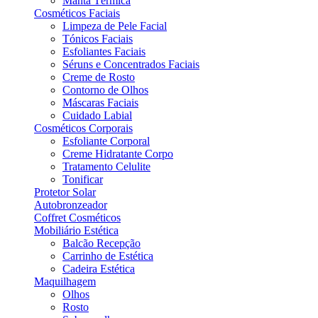
Manta Térmica
Cosméticos Faciais
Limpeza de Pele Facial
Tónicos Faciais
Esfoliantes Faciais
Séruns e Concentrados Faciais
Creme de Rosto
Contorno de Olhos
Máscaras Faciais
Cuidado Labial
Cosméticos Corporais
Esfoliante Corporal
Creme Hidratante Corpo
Tratamento Celulite
Tonificar
Protetor Solar
Autobronzeador
Coffret Cosméticos
Mobiliário Estética
Balcão Recepção
Carrinho de Estética
Cadeira Estética
Maquilhagem
Olhos
Rosto