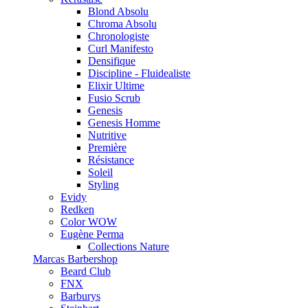
Blond Absolu
Chroma Absolu
Chronologiste
Curl Manifesto
Densifique
Discipline - Fluidealiste
Elixir Ultime
Fusio Scrub
Genesis
Genesis Homme
Nutritive
Première
Résistance
Soleil
Styling
Evidy
Redken
Color WOW
Eugène Perma
Collections Nature
Marcas Barbershop
Beard Club
FNX
Barburys