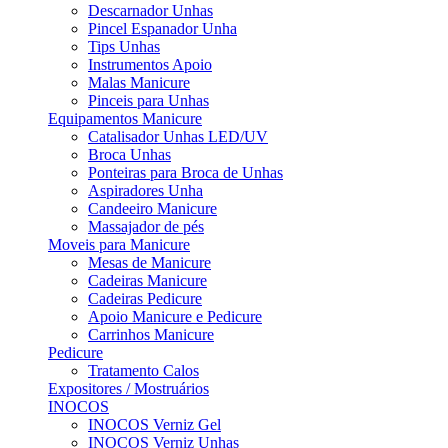
Descarnador Unhas
Pincel Espanador Unha
Tips Unhas
Instrumentos Apoio
Malas Manicure
Pinceis para Unhas
Equipamentos Manicure
Catalisador Unhas LED/UV
Broca Unhas
Ponteiras para Broca de Unhas
Aspiradores Unha
Candeeiro Manicure
Massajador de pés
Moveis para Manicure
Mesas de Manicure
Cadeiras Manicure
Cadeiras Pedicure
Apoio Manicure e Pedicure
Carrinhos Manicure
Pedicure
Tratamento Calos
Expositores / Mostruários
INOCOS
INOCOS Verniz Gel
INOCOS Verniz Unhas