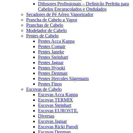
Difusores Profissionais – Definição Perfeita para
Cabelos Encaracolados e Ondulados
Secadores de Pé Aéreo Vaporizador
Prancha de Cabelo a Vapor
Pranchas de Cabelo
Modelador de Cabelo
Pentes de Cabelo
Pentes Acca Kappa
Pentes Comair
Pentes Janeke
Pentes Steinhart
Pentes Jaguar
Pentes Hysoki
Pentes Denman
Pentes Hercules Sägemann
Pentes Finos
Escovas de Cabelo
Escovas Acca Kappa
Escovas TERMIX
Escovas Steinhart
Escovas EUROSTIL
Diversas
Escovas Jaguar
Escovas Ricki Parodi
Escovas Denman