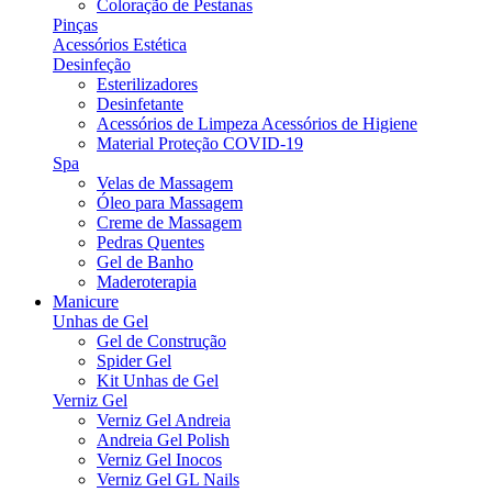
Coloração de Pestanas
Pinças
Acessórios Estética
Desinfeção
Esterilizadores
Desinfetante
Acessórios de Limpeza Acessórios de Higiene
Material Proteção COVID-19
Spa
Velas de Massagem
Óleo para Massagem
Creme de Massagem
Pedras Quentes
Gel de Banho
Maderoterapia
Manicure
Unhas de Gel
Gel de Construção
Spider Gel
Kit Unhas de Gel
Verniz Gel
Verniz Gel Andreia
Andreia Gel Polish
Verniz Gel Inocos
Verniz Gel GL Nails