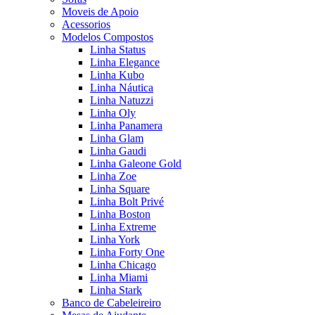
Moveis de Apoio
Acessorios
Modelos Compostos
Linha Status
Linha Elegance
Linha Kubo
Linha Náutica
Linha Natuzzi
Linha Oly
Linha Panamera
Linha Glam
Linha Gaudi
Linha Galeone Gold
Linha Zoe
Linha Square
Linha Bolt Privé
Linha Boston
Linha Extreme
Linha York
Linha Forty One
Linha Chicago
Linha Miami
Linha Stark
Banco de Cabeleireiro