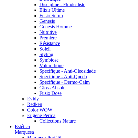
Discipline - Fluidealiste
Elixir Ultime
Fusio Scrub
Genesis
Genesis Homme
Nutritive
Première
Résistance
Soleil
Styling
Symbiose
Volumifique
Specifique - Anti-Oleosidade
Specifique - Anti-Queda
Specifique - Dermo-Calm
Gloss Absolu
Fusio Dose
Evidy
Redken
Color WOW
Eugène Perma
Collections Nature
Estética
Marquesa
Marquesa Portátil