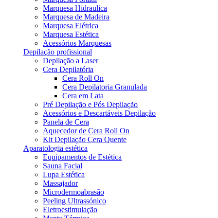
Marquesa Hidraulica
Marquesa de Madeira
Marquesa Elétrica
Marquesa Estética
Acessórios Marquesas
Depilação profissional
Depilação a Laser
Cera Depilatória
Cera Roll On
Cera Depilatoria Granulada
Cera em Lata
Pré Depilação e Pós Depilação
Acessórios e Descartáveis Depilação
Panela de Cera
Aquecedor de Cera Roll On
Kit Depilação Cera Quente
Aparatologia estética
Equipamentos de Estética
Sauna Facial
Lupa Estética
Massajador
Microdermoabrasão
Peeling Ultrassónico
Eletroestimulação