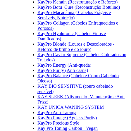
KayPro Keratin (Reestruturação e Reforço)
KayPro Botu_Cure (Reconstrução Botulino)
KayPro Macadâmia ( Cabelos Frágeis e
Sensíveis, Nutrição)
KayPro Collagen (Cabelos Enfraquecidos e
Porosos)
KayPro Hyaluronic (Cabelos Finos e
Danificados)
KayPro Blonde (Louros e Descolorados -
Reforço de brilho e do louro)
KayPro Caviar Supreme (Cabelos Colorados ou
Tratados)
KayPro Energy (Anti-queda)
KayPro Purity (Anti-caspa)
KayPro Balance (Cabelo e Couro Cabeludo
Oleoso)
KAY BIO SENSITIVE (couro cabeludo
sensível)
KAY SLEEK (Alisamento, Manutenção e Anti
Frizz)
KAY UNICA WANING SYSTEM
KayPro Anti-Laranja
KayPro Purage (Ageless Purity)
KayPro Precious Style
Kay Pro Toning Carbon - Vegan