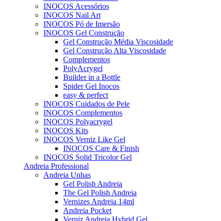
INOCOS Acessórios
INOCOS Nail Art
INOCOS Pó de Imersão
INOCOS Gel Construção
Gel Construção Média Viscosidade
Gel Construção Alta Viscosidade
Complementos
PolyAcrygel
Builder in a Bottle
Spider Gel Inocos
easy & perfect
INOCOS Cuidados de Pele
INOCOS Complementos
INOCOS Polyacrygel
INOCOS Kits
INOCOS Verniz Like Gel
INOCOS Care & Finish
INOCOS Solid Tricolor Gel
Andreia Professional
Andreia Unhas
Gel Polish Andreia
The Gel Polish Andreia
Vernizes Andreia 14ml
Andreia Pocket
Verniz Andreia Hybrid Gel