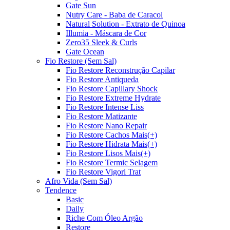
Gate Sun
Nutry Care - Baba de Caracol
Natural Solution - Extrato de Quinoa
Illumia - Máscara de Cor
Zero35 Sleek & Curls
Gate Ocean
Fio Restore (Sem Sal)
Fio Restore Reconstrução Capilar
Fio Restore Antiqueda
Fio Restore Capillary Shock
Fio Restore Extreme Hydrate
Fio Restore Intense Liss
Fio Restore Matizante
Fio Restore Nano Repair
Fio Restore Cachos Mais(+)
Fio Restore Hidrata Mais(+)
Fio Restore Lisos Mais(+)
Fio Restore Termic Selagem
Fio Restore Vigori Trat
Afro Vida (Sem Sal)
Tendence
Basic
Daily
Riche Com Óleo Argão
Restore