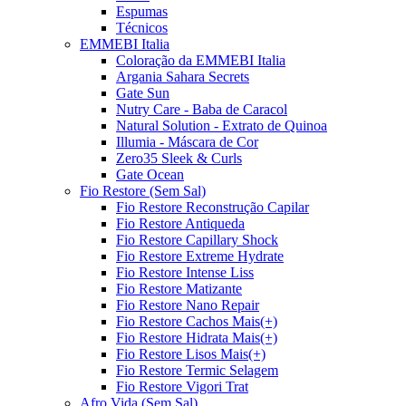
Espumas
Técnicos
EMMEBI Italia
Coloração da EMMEBI Italia
Argania Sahara Secrets
Gate Sun
Nutry Care - Baba de Caracol
Natural Solution - Extrato de Quinoa
Illumia - Máscara de Cor
Zero35 Sleek & Curls
Gate Ocean
Fio Restore (Sem Sal)
Fio Restore Reconstrução Capilar
Fio Restore Antiqueda
Fio Restore Capillary Shock
Fio Restore Extreme Hydrate
Fio Restore Intense Liss
Fio Restore Matizante
Fio Restore Nano Repair
Fio Restore Cachos Mais(+)
Fio Restore Hidrata Mais(+)
Fio Restore Lisos Mais(+)
Fio Restore Termic Selagem
Fio Restore Vigori Trat
Afro Vida (Sem Sal)