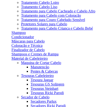
Tratamento Cabelo Loiro
Tratamento Cabelo Liso
Tratamento para Cabelo Cacheado e Cabelo Afro
Tratamento para Cabelo com Coloração
Tratamento para Couro Cabeludo Sensível
Protetores Solares para Cabelo
Tratamento para Cabelo Criança e Cabelo Bebé
Shampoo
Condicionador
Máscaras para Cabelo
Coloração e Técnica
Finalizador de Cabelo
Shampoos e Cremes de Rampa
Material de Cabeleireiro
Maquina de Cortar Cabelo
Manutenção
Pentes & Cabeças
Tesouras Cabeleireiro
Tesoura Jaguar
Tesouras GS Solingen
Tesouras Steinhart
Tesouras Ricki Parodi
Secador de Cabelo
Secadores Parlux
Secadores Ricki Parodi