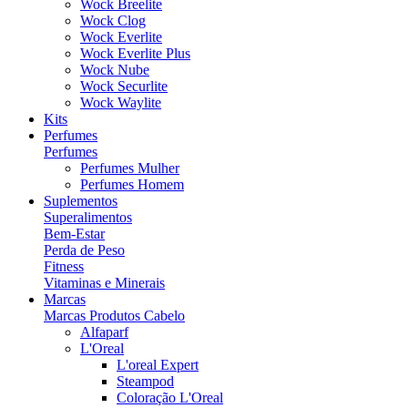
Wock Breelite
Wock Clog
Wock Everlite
Wock Everlite Plus
Wock Nube
Wock Securlite
Wock Waylite
Kits
Perfumes
Perfumes
Perfumes Mulher
Perfumes Homem
Suplementos
Superalimentos
Bem-Estar
Perda de Peso
Fitness
Vitaminas e Minerais
Marcas
Marcas Produtos Cabelo
Alfaparf
L'Oreal
L'oreal Expert
Steampod
Coloração L'Oreal