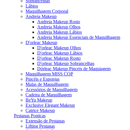
Sobrancelhas
Lábios
Maquilhagem Corporal
Andreia Makeup
Andreia Makeup Rosto
Andreia Makeup Olhos
Andreia Makeup Lábios
Andreia Makeup Essenciais de Maquilhagem
D'orleac Makeup
D'orleac Makeup Olhos
D'orleac Makeup Lábios
D'orleac Makeup Rosto
D'orleac Makeup Sobrancelhas
Dórleac Makeup Pinceis de Maquiagem
Maquilhagem MISS COP
Pincéis e Esponjas
Malas de Maquilhagem
Acessórios de Maquilhagem
Cadeira de Maquilhagem
BeYu Makeup
Exclusive Elegant Makeup
Catrice Makeup
Pestanas Postiças
Extensão de Pestanas
Lifting Pestanas