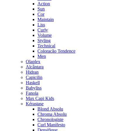
Action
Sun
Cor
Maintain
Liss
Curly
Volume
Styling
Technical
Coloração Tendence
Men
Olaplex
Alcântara
Hidran
Capicilin
Haskell
Babyliss
Fanola
Max Capi Kids
Kérastase
Blond Absolu
Chroma Absolu
Chronologiste
Curl Manifesto
Densifique