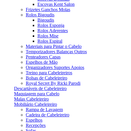
Escovas Kent Salon
Frizetes Ganchos Molas
Rolos Bigoudis
Bigoudis
Rolos Esponja
Rolos Aderentes
Rolos Mise
Rolos Espiral
Materiais para Pintar o Cabelo
Temporizadores Balanças Outros
Penteadores Capas
Espelhos de Mão
Organizadores Suportes Apoios
Treino para Cabeleireiros
Bolsas de Cabeleireiro
Royal Secret By Ricki Parodi
Descartáveis de Cabeleireiro
Maquiagem para Cabelo
Malas Cabeleireiro
Mobiliário Cabeleireiro
Rampa de Lavagem
Cadeira de Cabeleireiro
Espelhos
Recepções
Sofas