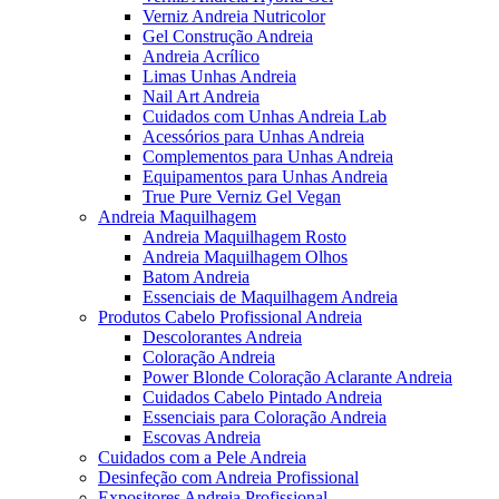
Verniz Andreia Nutricolor
Gel Construção Andreia
Andreia Acrílico
Limas Unhas Andreia
Nail Art Andreia
Cuidados com Unhas Andreia Lab
Acessórios para Unhas Andreia
Complementos para Unhas Andreia
Equipamentos para Unhas Andreia
True Pure Verniz Gel Vegan
Andreia Maquilhagem
Andreia Maquilhagem Rosto
Andreia Maquilhagem Olhos
Batom Andreia
Essenciais de Maquilhagem Andreia
Produtos Cabelo Profissional Andreia
Descolorantes Andreia
Coloração Andreia
Power Blonde Coloração Aclarante Andreia
Cuidados Cabelo Pintado Andreia
Essenciais para Coloração Andreia
Escovas Andreia
Cuidados com a Pele Andreia
Desinfeção com Andreia Profissional
Expositores Andreia Profissional