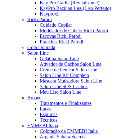
Kay Pro Garlic (Revitalizante)
KayPro Bazilian Liss (Liso Perfeito)
Kayproxil
Ricki Parodi
Cuidado Capilar
Modelador de Cabelo Ricki Parodi
Escovas Ricki Parodi
Pranchas Ricki Parodi
Gota Dourada
Salon Line
Gelatina Salon Line
Ativador de Cachos Salon Line
Creme de Pentear Salon Line
Salon Line Kit Completo
Máscara Matizadora Salon Line
Salon Line SOS Cachos
Meu Liso Salon Line
Broaer
Tratamentos e Finalizantes
Lacas
Espumas
Técnicos
EMMEBI Italia
Coloração da EMMEBI Italia
Argania Sahara Secrets