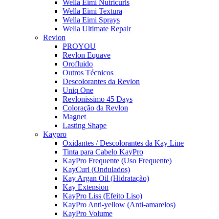
Wella Eimi Nutricurls
Wella Eimi Textura
Wella Eimi Sprays
Wella Ultimate Repair
Revlon
PROYOU
Revlon Equave
Orofluido
Outros Técnicos
Descolorantes da Revlon
Uniq One
Revlonissimo 45 Days
Coloração da Revlon
Magnet
Lasting Shape
Kaypro
Oxidantes / Descolorantes da Kay Line
Tinta para Cabelo KayPro
KayPro Frequente (Uso Frequente)
KayCurl (Ondulados)
Kay Argan Oil (Hidratação)
Kay Extension
KayPro Liss (Efeito Liso)
KayPro Anti-yellow (Anti-amarelos)
KayPro Volume