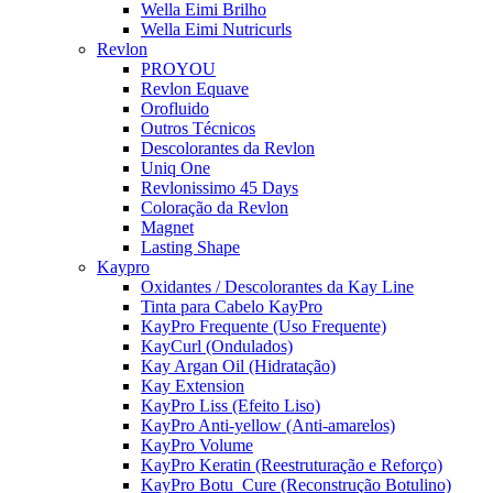
Wella Eimi Brilho
Wella Eimi Nutricurls
Revlon
PROYOU
Revlon Equave
Orofluido
Outros Técnicos
Descolorantes da Revlon
Uniq One
Revlonissimo 45 Days
Coloração da Revlon
Magnet
Lasting Shape
Kaypro
Oxidantes / Descolorantes da Kay Line
Tinta para Cabelo KayPro
KayPro Frequente (Uso Frequente)
KayCurl (Ondulados)
Kay Argan Oil (Hidratação)
Kay Extension
KayPro Liss (Efeito Liso)
KayPro Anti-yellow (Anti-amarelos)
KayPro Volume
KayPro Keratin (Reestruturação e Reforço)
KayPro Botu_Cure (Reconstrução Botulino)