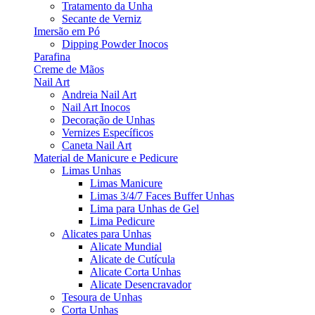
Tratamento da Unha
Secante de Verniz
Imersão em Pó
Dipping Powder Inocos
Parafina
Creme de Mãos
Nail Art
Andreia Nail Art
Nail Art Inocos
Decoração de Unhas
Vernizes Específicos
Caneta Nail Art
Material de Manicure e Pedicure
Limas Unhas
Limas Manicure
Limas 3/4/7 Faces Buffer Unhas
Lima para Unhas de Gel
Lima Pedicure
Alicates para Unhas
Alicate Mundial
Alicate de Cutícula
Alicate Corta Unhas
Alicate Desencravador
Tesoura de Unhas
Corta Unhas