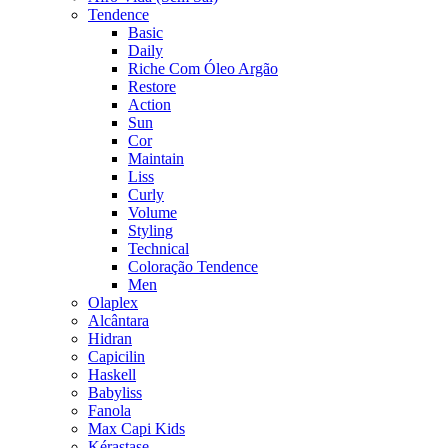
Tendence
Basic
Daily
Riche Com Óleo Argão
Restore
Action
Sun
Cor
Maintain
Liss
Curly
Volume
Styling
Technical
Coloração Tendence
Men
Olaplex
Alcântara
Hidran
Capicilin
Haskell
Babyliss
Fanola
Max Capi Kids
Kérastase