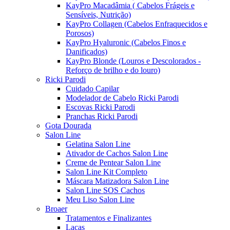
KayPro Macadâmia ( Cabelos Frágeis e
Sensíveis, Nutrição)
KayPro Collagen (Cabelos Enfraquecidos e
Porosos)
KayPro Hyaluronic (Cabelos Finos e
Danificados)
KayPro Blonde (Louros e Descolorados -
Reforço de brilho e do louro)
Ricki Parodi
Cuidado Capilar
Modelador de Cabelo Ricki Parodi
Escovas Ricki Parodi
Pranchas Ricki Parodi
Gota Dourada
Salon Line
Gelatina Salon Line
Ativador de Cachos Salon Line
Creme de Pentear Salon Line
Salon Line Kit Completo
Máscara Matizadora Salon Line
Salon Line SOS Cachos
Meu Liso Salon Line
Broaer
Tratamentos e Finalizantes
Lacas