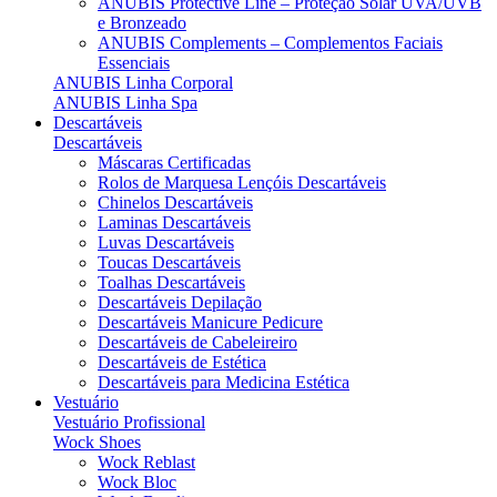
ANUBIS Protective Line – Proteção Solar UVA/UVB
e Bronzeado
ANUBIS Complements – Complementos Faciais
Essenciais
ANUBIS Linha Corporal
ANUBIS Linha Spa
Descartáveis
Descartáveis
Máscaras Certificadas
Rolos de Marquesa Lençóis Descartáveis
Chinelos Descartáveis
Laminas Descartáveis
Luvas Descartáveis
Toucas Descartáveis
Toalhas Descartáveis
Descartáveis Depilação
Descartáveis Manicure Pedicure
Descartáveis de Cabeleireiro
Descartáveis de Estética
Descartáveis para Medicina Estética
Vestuário
Vestuário Profissional
Wock Shoes
Wock Reblast
Wock Bloc