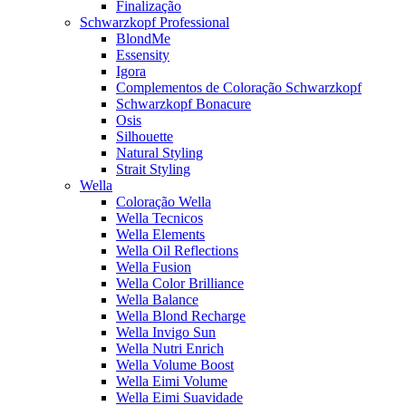
Finalização
Schwarzkopf Professional
BlondMe
Essensity
Igora
Complementos de Coloração Schwarzkopf
Schwarzkopf Bonacure
Osis
Silhouette
Natural Styling
Strait Styling
Wella
Coloração Wella
Wella Tecnicos
Wella Elements
Wella Oil Reflections
Wella Fusion
Wella Color Brilliance
Wella Balance
Wella Blond Recharge
Wella Invigo Sun
Wella Nutri Enrich
Wella Volume Boost
Wella Eimi Volume
Wella Eimi Suavidade