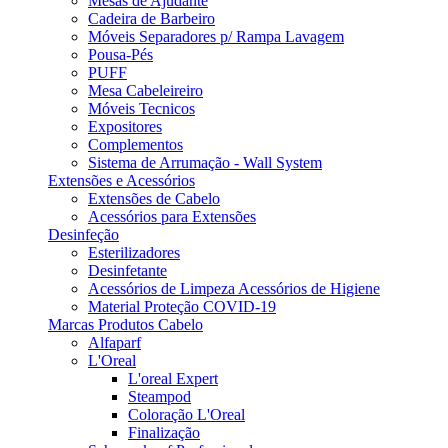
Mesas de Ajudante
Cadeira de Barbeiro
Móveis Separadores p/ Rampa Lavagem
Pousa-Pés
PUFF
Mesa Cabeleireiro
Móveis Tecnicos
Expositores
Complementos
Sistema de Arrumação - Wall System
Extensões e Acessórios
Extensões de Cabelo
Acessórios para Extensões
Desinfeção
Esterilizadores
Desinfetante
Acessórios de Limpeza Acessórios de Higiene
Material Proteção COVID-19
Marcas Produtos Cabelo
Alfaparf
L'Oreal
L'oreal Expert
Steampod
Coloração L'Oreal
Finalização