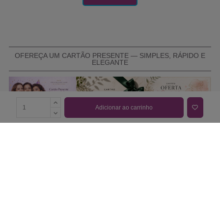
OFEREÇA UM CARTÃO PRESENTE — SIMPLES, RÁPIDO E
ELEGANTE
Adicionar ao carrinho
COMPRAR CARTÃO PRESENTE
PROMOÇÕES E REDUÇÕES
Todas as promoções e reduções de preço constantes na
nossa loja online são válidas de 01/06/2026 A 31/08/2026
INFORMAÇÕES