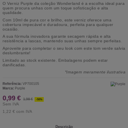
O Verniz Purple da coleção Wonderland é a escolha ideal para
quem procura unhas com um toque sofisticação e alta
qualidade.
Com 10ml de pura cor e brilho, este verniz oferece uma
cobertura impecável e duradoura, perfeita para qualquer
ocasião.
A sua fórmula inovadora garante secagem rápida e alta
resistência a lascas, mantendo suas unhas sempre perfeitas.
Aproveite para completar o seu look com este tom verde salvia
deslumbrante!
Limitado ao stock existente.
Embalagens podem estar
danificadas.
*Imagem meramente ilustrativa
Referência:
VP700105
Marca:
Purple
0,99 €
1,98 €
-50%
Sem IVA
1,22 €
com IVA
Descrição