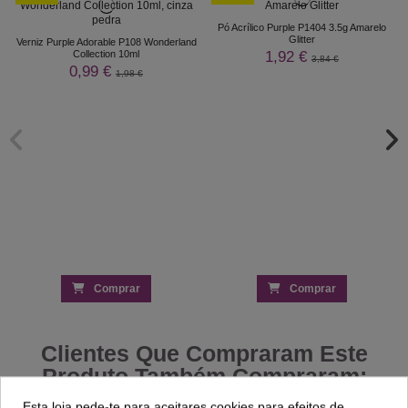
Pó Acrílico Purple P1404 3.5g Amarelo
Glitter
Verniz Purple Adorable P108 Wonderland
1,92 €
Collection 10ml
3,84 €
0,99 €
1,98 €
Comprar
Comprar
Clientes Que Compraram Este
Produto Também Compraram:
Esta loja pede-te para aceitares cookies para efeitos de