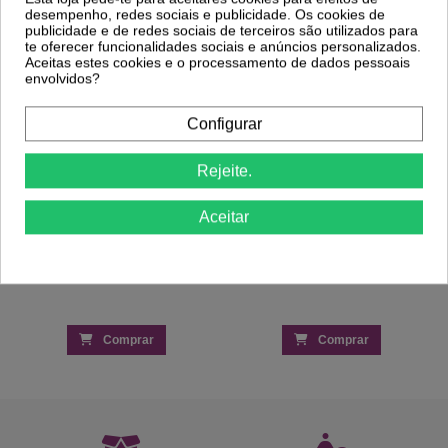
desempenho, redes sociais e publicidade. Os cookies de
-50%
-50%
publicidade e de redes sociais de terceiros são utilizados para
te oferecer funcionalidades sociais e anúncios personalizados.
Verniz Purple Freedom P92 Hippie
Aceitas estes cookies e o processamento de dados pessoais
Collection 10ml
Verniz Purple Lily P132 Spring Garden
envolvidos?
0,99 €
Collection 10ml
1,98 €
0,99 €
1,98 €
Configurar
Rejeite.
Aceitar
Comprar
Comprar