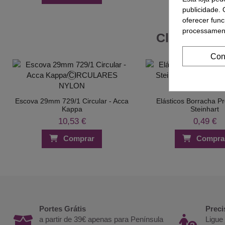
publicidade. 
oferecer func
processament
Clientes Q
Con
Escova 29mm 729/1 Circular - Acca
Elásticos Borracha Pr
Kappa
Steinhart
10,53 €
0,49 €
Comprar
Compra
Portes Grátis
Preci
a partir de 39€ apenas para Península
Ligue