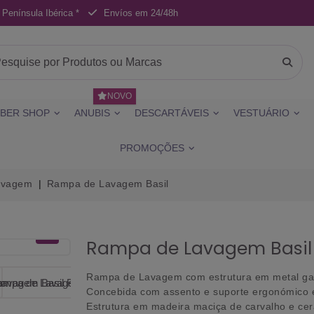
 Península Ibérica *
Envíos em 24/48h
NOVO
BER SHOP
ANUBIS
DESCARTÁVEIS
VESTUÁRIO
PROMOÇÕES
avagem
Rampa de Lavagem Basil
Rampa de Lavagem Basil
Rampa de Lavagem com estrutura em metal
ga
Concebida com assento e suporte ergonómico 
Estrutura em madeira maciça de carvalho
e c
e