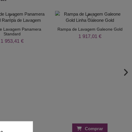
e Lavagem Panamera
Rampa de Lavagem Galeone Gold
Standard
1 917,01 €
1 953,41 €
Comprar
Comprar
 e