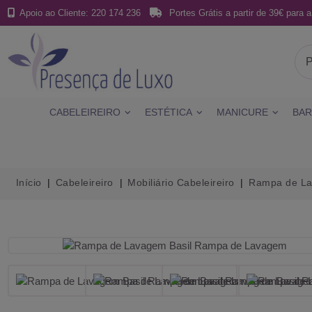
Apoio ao Cliente: 220 174 236
Portes Grátis a partir de 39€ para a
CABELEIREIRO
ESTÉTICA
MANICURE
BAR
Início
Cabeleireiro
Mobiliário Cabeleireiro
Rampa de L