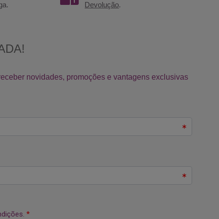
ga.
Devolução
.