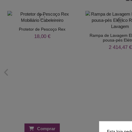
Protetor de Pescoço Rex
Rampa de Lavagem El
18,00 €
pousa-pés Elétr
2 414,47 €
Comprar
Compra
Esta loja ped