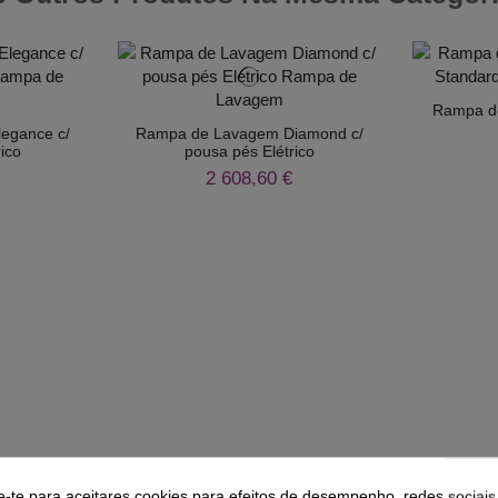
Rampa d
egance c/
Rampa de Lavagem Diamond c/
ico
pousa pés Elétrico
2 608,60 €
r
Comprar
e-te para aceitares cookies para efeitos de desempenho, redes sociais