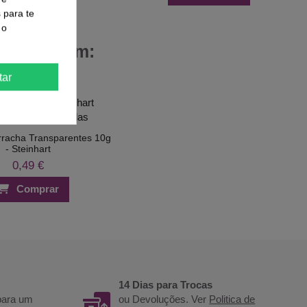
s para te
 o
 Compraram:
tar
orracha Transparentes 10g
- Steinhart
0,49 €
Comprar
14 Dias para Trocas
 para um
ou Devoluções. Ver
Politica de