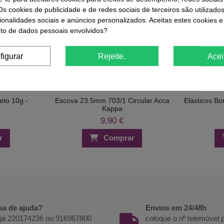
Os cookies de publicidade e de redes sociais de terceiros são utilizado
ionalidades sociais e anúncios personalizados. Aceitas estes cookies e
o de dados pessoais envolvidos?
ue Compraram Este Produto Também
figurar
Rejeite.
Acei
eto 10g -
Escova 23.5mm 703/1 Circular Acca
Elásticos B
Kappa
9,90 €
r
Comprar
sa de ajuda?
Envios em 24/48h
 já 220174236 ou 916967800
coloque o nº telemóvel