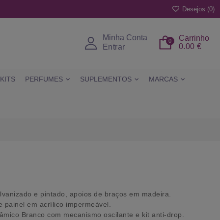
Desejos (
0
)
Minha Conta
Carrinho
0
0.00 €
Entrar
KITS
PERFUMES
SUPLEMENTOS
MARCAS
lvanizado e pintado, apoios de braços em madeira.
e p
ainel em acrílico impermeável.
râmico
Branco
com mecanismo oscilante e kit anti-drop.