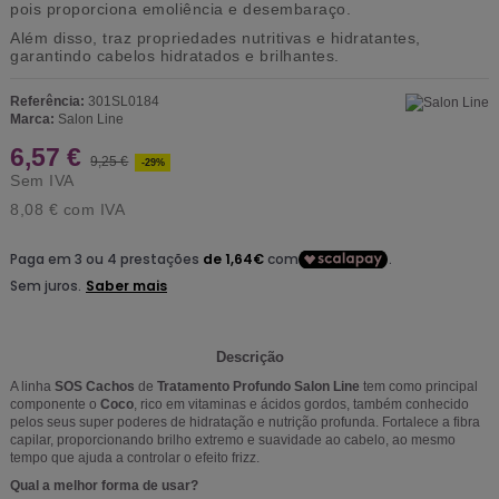
pois proporciona emoliência e desembaraço.
Além disso, traz propriedades nutritivas e hidratantes,
garantindo cabelos hidratados e brilhantes.
Referência:
301SL0184
Marca:
Salon Line
6,57 €
9,25 €
-29%
Sem IVA
8,08 €
com IVA
Descrição
A linha
SOS Cachos
de
Tratamento Profundo
Salon Line
tem como principal
componente o
Coco
, rico em vitaminas e ácidos gordos, também conhecido
pelos seus super poderes de hidratação e nutrição profunda. Fortalece a fibra
capilar, proporcionando brilho extremo e suavidade ao cabelo, ao mesmo
tempo que ajuda a controlar o efeito frizz.
Qual a melhor forma de usar?