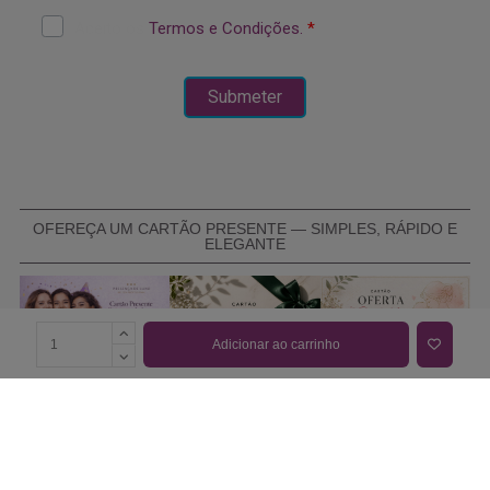
OFEREÇA UM CARTÃO PRESENTE — SIMPLES, RÁPIDO E
ELEGANTE
Adicionar ao carrinho
COMPRAR CARTÃO PRESENTE
PROMOÇÕES E REDUÇÕES