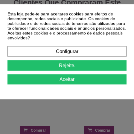
Clientes Que Compraram Este
Produto Também Compraram:
Esta loja pede-te para aceitares cookies para efeitos de
desempenho, redes sociais e publicidade. Os cookies de
publicidade e de redes sociais de terceiros são utilizados para
-41,06%
-25%
te oferecer funcionalidades sociais e anúncios personalizados.
Aceitas estes cookies e o processamento de dados pessoais
Maria Trapezista Verniz Gel 15ml Inocos
envolvidos?
7,20 €
The Gel Polish Andreia - Vibrant Summer
9,59 €
Collection - VS4 - Edição Limitada
4,25 €
Configurar
7,21 €
01
d.
01
:
40
:
26
Rejeite.
Aceitar
Comprar
Comprar