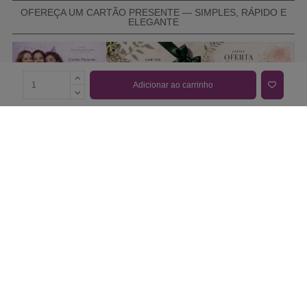
OFEREÇA UM CARTÃO PRESENTE — SIMPLES, RÁPIDO E
ELEGANTE
Adicionar ao carrinho
COMPRAR CARTÃO PRESENTE
PROMOÇÕES E REDUÇÕES
Todas as promoções e reduções de preço constantes na
nossa loja online são válidas de 01/06/2026 A 31/08/2026
INFORMAÇÕES
BLOG DE BELEZA