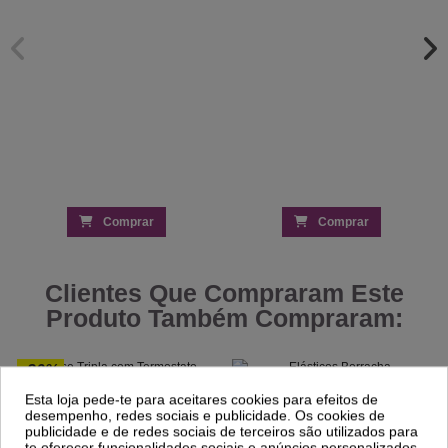
Comprar
Comprar
Clientes Que Compraram Este
Produto Também Compraram:
-30%
Esta loja pede-te para aceitares cookies para efeitos de
desempenho, redes sociais e publicidade. Os cookies de
Base Tripla com Termostato - ProWax3 -
Elásticos Borracha Transparentes 10g -
publicidade e de redes sociais de terceiros são utilizados para
Ricki Parodi
Steinhart
te oferecer funcionalidades sociais e anúncios personalizados.