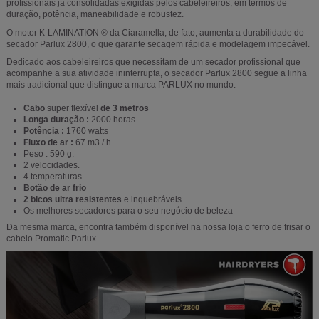
profissionais já consolidadas exigidas pelos cabeleireiros, em termos de
duração, potência, maneabilidade e robustez.
O motor K-LAMINATION ® da Ciaramella, de fato, aumenta a durabilidade do
secador Parlux 2800, o que garante secagem rápida e modelagem impecável.
Dedicado aos cabeleireiros que necessitam de um secador profissional que
acompanhe a sua atividade ininterrupta, o secador Parlux 2800 segue a linha
mais tradicional que distingue a marca PARLUX no mundo.
Cabo
super flexível
de 3 metros
Longa duração :
2000 horas
Potência :
1760 watts
Fluxo de ar :
67 m3 / h
Peso : 590 g.
2 velocidades.
4 temperaturas.
Botão de ar frio
2 bicos ultra resistentes
e inquebráveis
Os melhores secadores para o seu negócio de beleza
Da mesma marca, encontra também disponível na nossa loja o ferro de frisar o
cabelo Promatic Parlux.