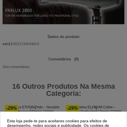
Dados do produto
ean13
8021233044014
Comentários
(0)
Sem comentários
16 Outros Produtos Na Mesma
Categoria:
-29%
-29%
Novo
Novo
Parlux ETHOS Preto – Secador
Parlux ELYSIUM Cobre – Secador
Esta loja pede-te para aceitares cookies para efeitos de
Profissional Digital 2300W
Profissional Digital 2300W
desempenho, redes sociais e publicidade. Os cookies de