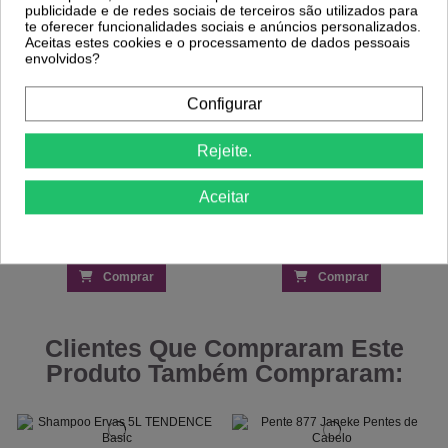
198,02 €
218,29 €
278,89 €
307,44 €
publicidade e de redes sociais de terceiros são utilizados para
te oferecer funcionalidades sociais e anúncios personalizados.
Aceitas estes cookies e o processamento de dados pessoais
envolvidos?
Configurar
Rejeite.
Aceitar
Comprar
Comprar
Clientes Que Compraram Este
Produto Também Compraram: