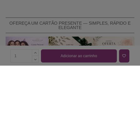
OFEREÇA UM CARTÃO PRESENTE — SIMPLES, RÁPIDO E
ELEGANTE
Adicionar ao carrinho
COMPRAR CARTÃO PRESENTE
PROMOÇÕES E REDUÇÕES
Todas as promoções e reduções de preço constantes na
nossa loja online são válidas de 01/06/2026 A 31/08/2026
INFORMAÇÕES