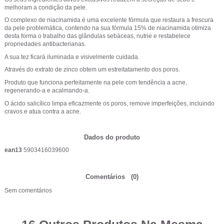
melhoram a condição da pele.
O complexo de niacinamida é uma excelente fórmula que restaura a frescura
da pele problemática, contendo na sua fórmula 15% de niacinamida otimiza
desta forma o trabalho das glândulas sebáceas, nutrie e restabelece
propriedades antibacterianas.
A sua tez ficará iluminada e visivelmente cuidada.
Através do extrato de zinco obtem um estreitatamento dos poros.
Produto que funciona perfeitamente na pele com tendência a acne,
regenerando-a e acalmando-a.
O ácido salicílico limpa eficazmente os poros, remove imperfeições, incluindo
cravos e atua contra a acne.
Dados do produto
ean13
5903416039600
Comentários
(0)
Sem comentários