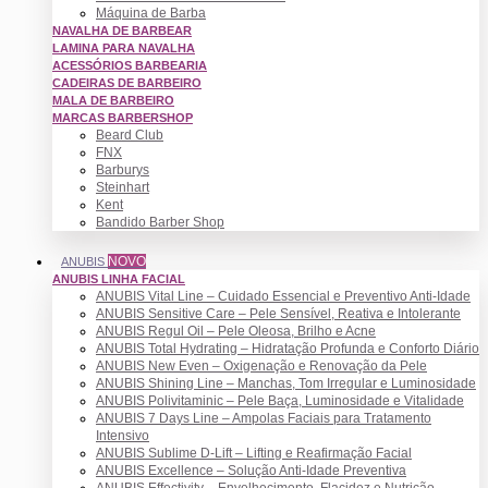
Máquina de Barba
NAVALHA DE BARBEAR
LAMINA PARA NAVALHA
ACESSÓRIOS BARBEARIA
CADEIRAS DE BARBEIRO
MALA DE BARBEIRO
MARCAS BARBERSHOP
Beard Club
FNX
Barburys
Steinhart
Kent
Bandido Barber Shop
NOVO
ANUBIS
ANUBIS LINHA FACIAL
ANUBIS Vital Line – Cuidado Essencial e Preventivo Anti-Idade
ANUBIS Sensitive Care – Pele Sensível, Reativa e Intolerante
ANUBIS Regul Oil – Pele Oleosa, Brilho e Acne
ANUBIS Total Hydrating – Hidratação Profunda e Conforto Diário
ANUBIS New Even – Oxigenação e Renovação da Pele
ANUBIS Shining Line – Manchas, Tom Irregular e Luminosidade
ANUBIS Polivitaminic – Pele Baça, Luminosidade e Vitalidade
ANUBIS 7 Days Line – Ampolas Faciais para Tratamento
Intensivo
ANUBIS Sublime D-Lift – Lifting e Reafirmação Facial
ANUBIS Excellence – Solução Anti-Idade Preventiva
ANUBIS Effectivity – Envelhecimento, Flacidez e Nutrição