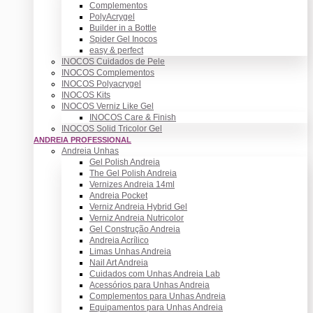
Complementos
PolyAcrygel
Builder in a Bottle
Spider Gel Inocos
easy & perfect
INOCOS Cuidados de Pele
INOCOS Complementos
INOCOS Polyacrygel
INOCOS Kits
INOCOS Verniz Like Gel
INOCOS Care & Finish
INOCOS Solid Tricolor Gel
ANDREIA PROFESSIONAL
Andreia Unhas
Gel Polish Andreia
The Gel Polish Andreia
Vernizes Andreia 14ml
Andreia Pocket
Verniz Andreia Hybrid Gel
Verniz Andreia Nutricolor
Gel Construção Andreia
Andreia Acrílico
Limas Unhas Andreia
Nail Art Andreia
Cuidados com Unhas Andreia Lab
Acessórios para Unhas Andreia
Complementos para Unhas Andreia
Equipamentos para Unhas Andreia