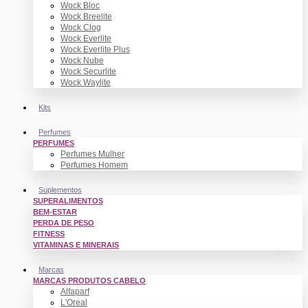
Wock Bloc
Wock Breelite
Wock Clog
Wock Everlite
Wock Everlite Plus
Wock Nube
Wock Securlite
Wock Waylite
Kits
Perfumes
PERFUMES
Perfumes Mulher
Perfumes Homem
Suplementos
SUPERALIMENTOS
BEM-ESTAR
PERDA DE PESO
FITNESS
VITAMINAS E MINERAIS
Marcas
MARCAS PRODUTOS CABELO
Alfaparf
L'Oreal