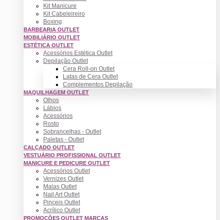
Kit Manicure
Kit Cabeleireiro
Boxing
BARBEARIA OUTLET
MOBILIÁRIO OUTLET
ESTÉTICA OUTLET
Acessórios Estética Outlet
Depilação Outlet
Cera Roll-on Outlet
Latas de Cera Outlet
Complementos Depilação
MAQUILHAGEM OUTLET
Olhos
Lábios
Acessórios
Rosto
Sobrancelhas - Outlet
Paletas - Outlet
CALÇADO OUTLET
VESTUÁRIO PROFISSIONAL OUTLET
MANICURE E PEDICURE OUTLET
Acessórios Outlet
Vernizes Outlet
Malas Outlet
Nail Art Outlet
Pinceis Outlet
Acrílico Outlet
PROMOÇÕES OUTLET MARCAS