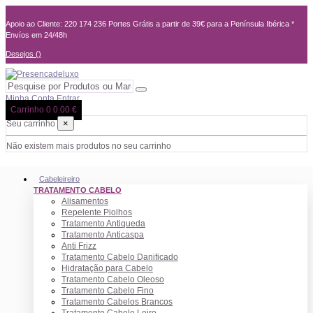
Apoio ao Cliente: 220 174 236
Portes Grátis a partir de 39€ para a Península Ibérica *
Envíos em 24/48h
Desejos (
)
Minha Conta
Entrar
Carrinho
0
0.00 €
×
Seu carrinho
Não existem mais produtos no seu carrinho
Cabeleireiro
TRATAMENTO CABELO
Alisamentos
Repelente Piolhos
Tratamento Antiqueda
Tratamento Anticaspa
Anti Frizz
Tratamento Cabelo Danificado
Hidratação para Cabelo
Tratamento Cabelo Oleoso
Tratamento Cabelo Fino
Tratamento Cabelos Brancos
Tratamento Cabelo Loiro