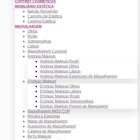
COFFRET COSMÉTICOS
MOBILIÁRIO ESTÉTICA
Balcão Recepção
Carrinho de Estética
Cadeira Estética
MAQUILHAGEM
Olhos
Rosto
Sobrancelhas
Lábios
Maquilhagem Corporal
Andreia Makeup
Andreia Makeup Rosto
Andreia Makeup Olhos
Andreia Makeup Lábios
Andreia Makeup Essenciais de Maquilhagem
D'orleac Makeup
D'orleac Makeup Olhos
D'orleac Makeup Lábios
D'orleac Makeup Rosto
D'orleac Makeup Sobrancelhas
Dórleac Makeup Pinceis de Maquiagem
Maquilhagem MISS COP
Pincéis e Esponjas
Malas de Maquilhagem
Acessórios de Maquilhagem
Cadeira de Maquilhagem
BeYu Makeup