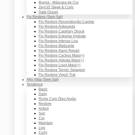
Illumia - Máscara de Cor
Zero35 Sleek & Curls
Gate Ocean
Fio Restore (Sem Sal)
Fio Restore Reconstrução Capilar
Fio Restore Antiqueda
Fio Restore Capillary Shock
Fio Restore Extreme Hydrate
Fio Restore Intense Liss
Fio Restore Matizante
Fio Restore Nano Repair
Fio Restore Cachos Mais(+)
Fio Restore Hidrata Mais(+)
Fio Restore Lisos Mais(+)
Fio Restore Termic Selagem
Fio Restore Vigori Trat
Afro Vida (Sem Sal)
Tendence
Basic
Daily
Riche Com Óleo Argão
Restore
Action
Sun
Cor
Maintain
Liss
Curly