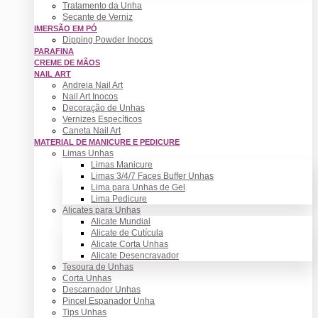
Tratamento da Unha
Secante de Verniz
IMERSÃO EM PÓ
Dipping Powder Inocos
PARAFINA
CREME DE MÃOS
NAIL ART
Andreia Nail Art
Nail Art Inocos
Decoração de Unhas
Vernizes Específicos
Caneta Nail Art
MATERIAL DE MANICURE E PEDICURE
Limas Unhas
Limas Manicure
Limas 3/4/7 Faces Buffer Unhas
Lima para Unhas de Gel
Lima Pedicure
Alicates para Unhas
Alicate Mundial
Alicate de Cutícula
Alicate Corta Unhas
Alicate Desencravador
Tesoura de Unhas
Corta Unhas
Descarnador Unhas
Pincel Espanador Unha
Tips Unhas