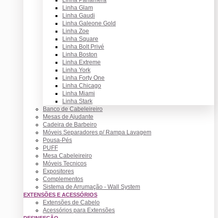
Linha Glam
Linha Gaudi
Linha Galeone Gold
Linha Zoe
Linha Square
Linha Bolt Privé
Linha Boston
Linha Extreme
Linha York
Linha Forty One
Linha Chicago
Linha Miami
Linha Stark
Banco de Cabeleireiro
Mesas de Ajudante
Cadeira de Barbeiro
Móveis Separadores p/ Rampa Lavagem
Pousa-Pés
PUFF
Mesa Cabeleireiro
Móveis Tecnicos
Expositores
Complementos
Sistema de Arrumação - Wall System
EXTENSÕES E ACESSÓRIOS
Extensões de Cabelo
Acessórios para Extensões
DESINFEÇÃO