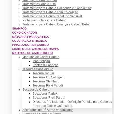
Tratamento Cabelo Liso
Tratamento para Cabelo Cacheado e Cabelo Afro
Tratamento para Cabelo com Coloração
Tratamento para Couro Cabeludo Sensível
Protetores Solares para Cabelo
Tratamento para Cabelo Criança e Cabelo Bebé
SHAMPOO
CONDICIONADOR
MÁSCARAS PARA CABELO
COLORAÇÃO E TÉCNICA
FINALIZADOR DE CABELO
SHAMPOOS E CREMES DE RAMPA
MATERIAL DE CABELEIREIRO
Maquina de Cortar Cabelo
Manutenção
Pentes & Cabeças
Tesouras Cabeleireiro
Tesoura Jaguar
Tesouras GS Solingen
Tesouras Steinhart
Tesouras Ricki Parodi
Secador de Cabelo
Secadores Parlux
Secadores Ricki Parodi
Difusores Profissionais – Definição Perfeita para Cabelos
Encaracolados e Ondulados
Secadores de Pé Aéreo Vaporizador
Prancha de Cabelo a Vapor