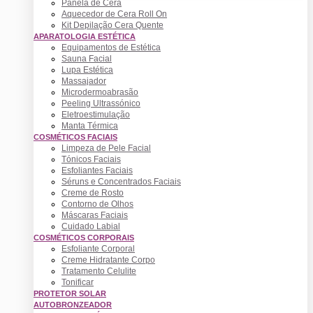
Panela de Cera
Aquecedor de Cera Roll On
Kit Depilação Cera Quente
APARATOLOGIA ESTÉTICA
Equipamentos de Estética
Sauna Facial
Lupa Estética
Massajador
Microdermoabrasão
Peeling Ultrassónico
Eletroestimulação
Manta Térmica
COSMÉTICOS FACIAIS
Limpeza de Pele Facial
Tónicos Faciais
Esfoliantes Faciais
Séruns e Concentrados Faciais
Creme de Rosto
Contorno de Olhos
Máscaras Faciais
Cuidado Labial
COSMÉTICOS CORPORAIS
Esfoliante Corporal
Creme Hidratante Corpo
Tratamento Celulite
Tonificar
PROTETOR SOLAR
AUTOBRONZEADOR