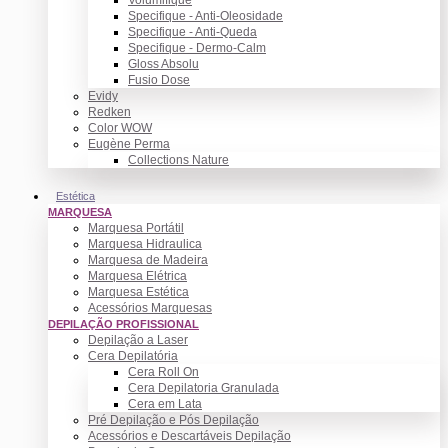
Specifique - Anti-Oleosidade
Specifique - Anti-Queda
Specifique - Dermo-Calm
Gloss Absolu
Fusio Dose
Evidy
Redken
Color WOW
Eugène Perma
Collections Nature
Estética
MARQUESA
Marquesa Portátil
Marquesa Hidraulica
Marquesa de Madeira
Marquesa Elétrica
Marquesa Estética
Acessórios Marquesas
DEPILAÇÃO PROFISSIONAL
Depilação a Laser
Cera Depilatória
Cera Roll On
Cera Depilatoria Granulada
Cera em Lata
Pré Depilação e Pós Depilação
Acessórios e Descartáveis Depilação