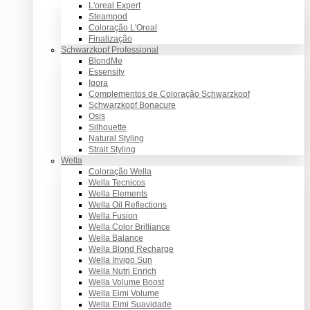
L'oreal Expert
Steampod
Coloração L'Oreal
Finalização
Schwarzkopf Professional
BlondMe
Essensity
Igora
Complementos de Coloração Schwarzkopf
Schwarzkopf Bonacure
Osis
Silhouette
Natural Styling
Strait Styling
Wella
Coloração Wella
Wella Tecnicos
Wella Elements
Wella Oil Reflections
Wella Fusion
Wella Color Brilliance
Wella Balance
Wella Blond Recharge
Wella Invigo Sun
Wella Nutri Enrich
Wella Volume Boost
Wella Eimi Volume
Wella Eimi Suavidade