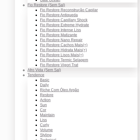
Fio Restore (Sem Sal)
Fio Restore Reconstrução Capilar
Fio Restore Antiqueda
Fio Restore Capillary Shock
Fio Restore Extreme Hydrate
Fio Restore Intense Liss
Fio Restore Matizante
Fio Restore Nano Repair
Fio Restore Cachos Mais(+)
Fio Restore Hidrata Mais(+)
Fio Restore Lisos Mais(+)
Fio Restore Termic Selagem
Fio Restore Vigori Trat
Afro Vida (Sem Sal)
Tendence
Basic
Daily
Riche Com Óleo Argão
Restore
Action
Sun
Cor
Maintain
Liss
Curly
Volume
Styling
Technical