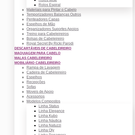
Rolos Espiral
Materiais para Pintar o Cabelo
Temporizadores Balanças Outros
Penteadores Capas
Espelhos de Mão
Organizadores Suportes Apoios
Treino para Cabeleireiros
Bolsas de Cabeleireiro
Royal Secret By Ricki Parodi
DESCARTÁVEIS DE CABELEIREIRO
MAQUIAGEM PARA CABELO
MALAS CABELEIREIRO
MOBILIÁRIO CABELEIREIRO
Rampa de Lavagem
Cadeira de Cabeleireiro
Espelhos
Recepções
Sofas
Moveis de Apoio
Acessorios
Modelos Compostos
Linha Status
Linha Elegance
Linha Kubo
Linha Náutica
Linha Natuzzi
Linha Oly
Linha Panamera