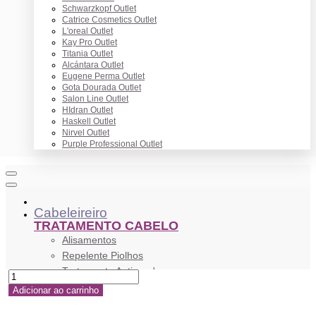
Schwarzkopf Outlet
Catrice Cosmetics Outlet
L'oreal Outlet
Kay Pro Outlet
Titania Outlet
Alcántara Outlet
Eugene Perma Outlet
Gota Dourada Outlet
Salon Line Outlet
HIdran Outlet
Haskell Outlet
Nirvel Outlet
Purple Professional Outlet
Cabeleireiro
TRATAMENTO CABELO
Alisamentos
Repelente Piolhos
Tratamento Antiqueda
Tratamento Anticaspa
Adicionar ao carrinho
Anti Frizz