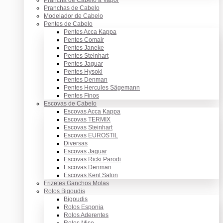
Pranchas de Cabelo
Modelador de Cabelo
Pentes de Cabelo
Pentes Acca Kappa
Pentes Comair
Pentes Janeke
Pentes Steinhart
Pentes Jaguar
Pentes Hysoki
Pentes Denman
Pentes Hercules Sägemann
Pentes Finos
Escovas de Cabelo
Escovas Acca Kappa
Escovas TERMIX
Escovas Steinhart
Escovas EUROSTIL
Diversas
Escovas Jaguar
Escovas Ricki Parodi
Escovas Denman
Escovas Kent Salon
Frizetes Ganchos Molas
Rolos Bigoudis
Bigoudis
Rolos Esponja
Rolos Aderentes
Rolos Mise