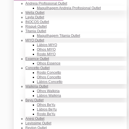
Andreia Profissional Outlet
Maquilhagem Andreia Profissional Outlet
Wella Outlet
Layla Outlet
INOCOS Outlet
Risqué Outlet
Titania Outlet
Maquilhagem Titania Outlet
MIYO Outlet
Lábios MIYO
Olhos MIYO
Rosto MIYO
Essence Outlet
Olhos Essence
Concetto Outlet
Rosto Concetto
Olhos Concetto
Lábios Concetto
Walkiria Outlet
Olhos Walkiria
Lábios Walkiria
Beyu Outlet
Olhos BeYu
Lábios BeYu
Rosto BeYu
Anesi Outlet
Levissime Outlet
Revlon Outlet