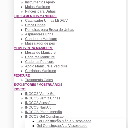
Instrumentos Apoio
Malas Manicure
Pinceis para Unhas
EQUIPAMENTOS MANICURE
Catalisador Unhas LED/UV
Broca Unhas
Ponteiras para Broca de Unhas
Aspiradores Unha
Candeeiro Manicure
Massajador de pés
MOVEIS PARA MANICURE
Mesas de Manicure
Cadeiras Manicure
Cadeiras Pedicure
Apoio Manicure e Pedicure
Carrinhos Manicure
PEDICURE
Tratamento Calos
EXPOSITORES / MOSTRUÁRIOS
INOCOS
INOCOS Verniz Gel
INOCOS Verniz Unhas
INOCOS Acessórios
INOCOS Nail Art
INOCOS Pó de Imersão
INOCOS Gel Construção
Gel Construção Média Viscosidade
Gel Construção Alta Viscosidade