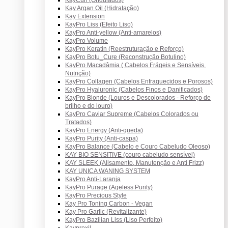
Kay Argan Oil (Hidratação)
Kay Extension
KayPro Liss (Efeito Liso)
KayPro Anti-yellow (Anti-amarelos)
KayPro Volume
KayPro Keratin (Reestruturação e Reforço)
KayPro Botu_Cure (Reconstrução Botulino)
KayPro Macadâmia ( Cabelos Frágeis e Sensíveis,
Nutrição)
KayPro Collagen (Cabelos Enfraquecidos e Porosos)
KayPro Hyaluronic (Cabelos Finos e Danificados)
KayPro Blonde (Louros e Descolorados - Reforço de
brilho e do louro)
KayPro Caviar Supreme (Cabelos Colorados ou
Tratados)
KayPro Energy (Anti-queda)
KayPro Purity (Anti-caspa)
KayPro Balance (Cabelo e Couro Cabeludo Oleoso)
KAY BIO SENSITIVE (couro cabeludo sensível)
KAY SLEEK (Alisamento, Manutenção e Anti Frizz)
KAY UNICA WANING SYSTEM
KayPro Anti-Laranja
KayPro Purage (Ageless Purity)
KayPro Precious Style
Kay Pro Toning Carbon - Vegan
Kay Pro Garlic (Revitalizante)
KayPro Bazilian Liss (Liso Perfeito)
Kayproxil