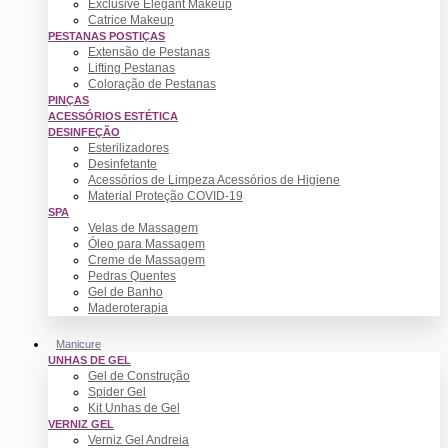
Exclusive Elegant Makeup
Catrice Makeup
PESTANAS POSTIÇAS
Extensão de Pestanas
Lifting Pestanas
Coloração de Pestanas
PINÇAS
ACESSÓRIOS ESTÉTICA
DESINFEÇÃO
Esterilizadores
Desinfetante
Acessórios de Limpeza Acessórios de Higiene
Material Proteção COVID-19
SPA
Velas de Massagem
Óleo para Massagem
Creme de Massagem
Pedras Quentes
Gel de Banho
Maderoterapia
Manicure
UNHAS DE GEL
Gel de Construção
Spider Gel
Kit Unhas de Gel
VERNIZ GEL
Verniz Gel Andreia