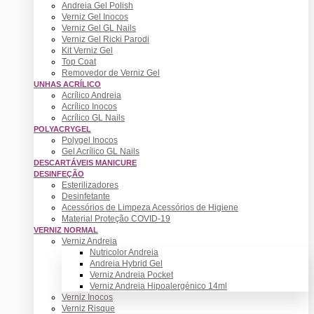
Andreia Gel Polish
Verniz Gel Inocos
Verniz Gel GL Nails
Verniz Gel Ricki Parodi
Kit Verniz Gel
Top Coat
Removedor de Verniz Gel
UNHAS ACRÍLICO
Acrílico Andreia
Acrílico Inocos
Acrílico GL Nails
POLYACRYGEL
Polygel Inocos
Gel Acrílico GL Nails
DESCARTÁVEIS MANICURE
DESINFEÇÃO
Esterilizadores
Desinfetante
Acessórios de Limpeza Acessórios de Higiene
Material Proteção COVID-19
VERNIZ NORMAL
Verniz Andreia
Nutricolor Andreia
Andreia Hybrid Gel
Verniz Andreia Pocket
Verniz Andreia Hipoalergénico 14ml
Verniz Inocos
Verniz Risque