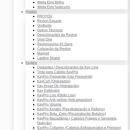
Wella Eimi Brilho
Wella Eimi Nutricurls
Revlon
PROYOU
Revlon Equave
Orofluido
Outros Técnicos
Descolorantes da Revlon
Uniq One
Revlonissimo 45 Days
Coloração da Revlon
Magnet
Lasting Shape
Kaypro
Oxidantes / Descolorantes da Kay Line
Tinta para Cabelo KayPro
KayPro Frequente (Uso Frequente)
KayCurl (Ondulados)
Kay Argan Oil (Hidratação)
Kay Extension
KayPro Liss (Efeito Liso)
KayPro Anti-yellow (Anti-amarelos)
KayPro Volume
KayPro Keratin (Reestruturação e Reforço)
KayPro Botu_Cure (Reconstrução Botulino)
KayPro Macadâmia ( Cabelos Frágeis e Sensíveis,
Nutrição)
KayPro Collagen (Cabelos Enfraquecidos e Porosos)