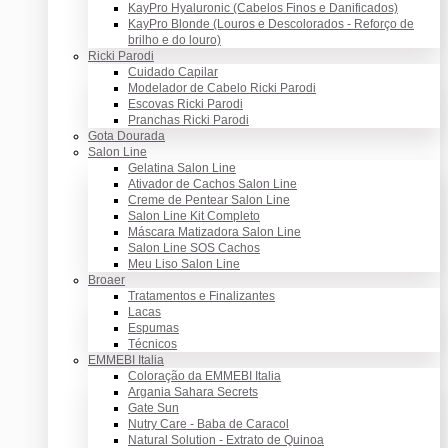
KayPro Hyaluronic (Cabelos Finos e Danificados)
KayPro Blonde (Louros e Descolorados - Reforço de
brilho e do louro)
Ricki Parodi
Cuidado Capilar
Modelador de Cabelo Ricki Parodi
Escovas Ricki Parodi
Pranchas Ricki Parodi
Gota Dourada
Salon Line
Gelatina Salon Line
Ativador de Cachos Salon Line
Creme de Pentear Salon Line
Salon Line Kit Completo
Máscara Matizadora Salon Line
Salon Line SOS Cachos
Meu Liso Salon Line
Broaer
Tratamentos e Finalizantes
Lacas
Espumas
Técnicos
EMMEBI Italia
Coloração da EMMEBI Italia
Argania Sahara Secrets
Gate Sun
Nutry Care - Baba de Caracol
Natural Solution - Extrato de Quinoa