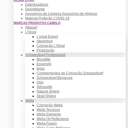
Esterilizadores
Desinfetante
Acessórios de Limpeza Acessórios de Higiene
Material Proteção COVID-19
MARCAS PRODUTOS CABELO
Alfaparf
L'Oreal
L'oreal Expert
Steampod
Coloração L'Oreal
Finalização
Schwarzkopf Professional
BlondMe
Essensity
Igora
Complementos de Coloração Schwarzkopf
Schwarzkopf Bonacure
Osis
Silhouette
Natural Styling
Strait Styling
Wella
Coloração Wella
Wella Tecnicos
Wella Elements
Wella Oil Reflections
Wella Fusion
Wella Color Brilliance