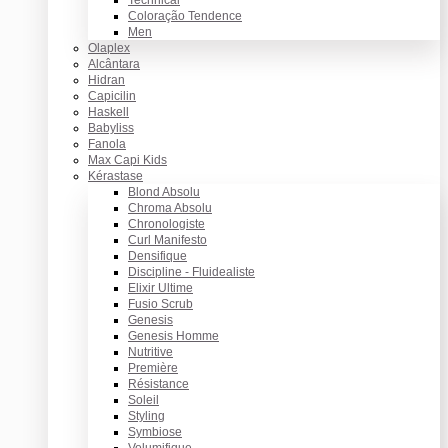
Coloração Tendence
Men
Olaplex
Alcântara
Hidran
Capicilin
Haskell
Babyliss
Fanola
Max Capi Kids
Kérastase
Blond Absolu
Chroma Absolu
Chronologiste
Curl Manifesto
Densifique
Discipline - Fluidealiste
Elixir Ultime
Fusio Scrub
Genesis
Genesis Homme
Nutritive
Première
Résistance
Soleil
Styling
Symbiose
Volumifique