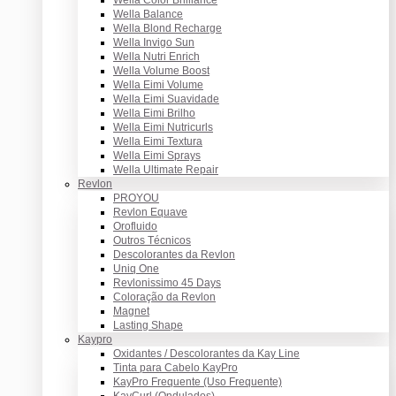
Wella Balance
Wella Blond Recharge
Wella Invigo Sun
Wella Nutri Enrich
Wella Volume Boost
Wella Eimi Volume
Wella Eimi Suavidade
Wella Eimi Brilho
Wella Eimi Nutricurls
Wella Eimi Textura
Wella Eimi Sprays
Wella Ultimate Repair
Revlon
PROYOU
Revlon Equave
Orofluido
Outros Técnicos
Descolorantes da Revlon
Uniq One
Revlonissimo 45 Days
Coloração da Revlon
Magnet
Lasting Shape
Kaypro
Oxidantes / Descolorantes da Kay Line
Tinta para Cabelo KayPro
KayPro Frequente (Uso Frequente)
KayCurl (Ondulados)