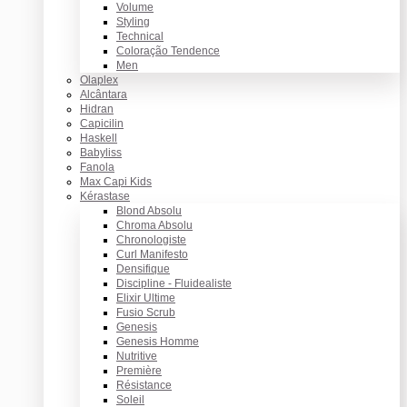
Volume
Styling
Technical
Coloração Tendence
Men
Olaplex
Alcântara
Hidran
Capicilin
Haskell
Babyliss
Fanola
Max Capi Kids
Kérastase
Blond Absolu
Chroma Absolu
Chronologiste
Curl Manifesto
Densifique
Discipline - Fluidealiste
Elixir Ultime
Fusio Scrub
Genesis
Genesis Homme
Nutritive
Première
Résistance
Soleil