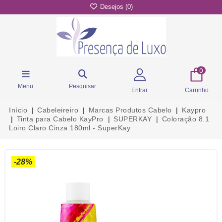
Desejos (
0
)
0
Menu
Pesquisar
Entrar
Carrinho
Início
Cabeleireiro
Marcas Produtos Cabelo
Kaypro
Tinta para Cabelo KayPro
SUPERKAY
Coloração 8.1
Loiro Claro Cinza 180ml - SuperKay
-28%