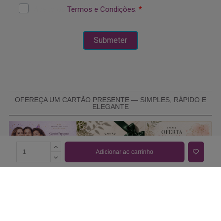
OFEREÇA UM CARTÃO PRESENTE — SIMPLES, RÁPIDO E
ELEGANTE
Adicionar ao carrinho
COMPRAR CARTÃO PRESENTE
PROMOÇÕES E REDUÇÕES