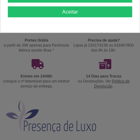
Aceitar
Portes Grátis
Precisa de ajuda?
a partir de 39€ apenas para Península
Ligue já 220174236 ou 916967800
Ibérica exceto Ilhas *
das 9h às 18h.
Envios em 24/48h
14 Dias para Trocas
coloque o nº telemóvel para um melhor
ou Devoluções. Ver
Politica de
serviço de entrega.
Devolução
.