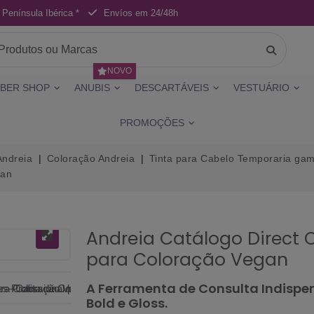
 Península Ibérica *
Envíos em 24/48h
NOVO
BER SHOP
ANUBIS
DESCARTÁVEIS
VESTUÁRIO
PROMOÇÕES
Andreia
Coloração Andreia
Tinta para Cabelo Temporaria gama
gan
Andreia Catálogo Direct C
para Coloração Vegan
A Ferramenta de Consulta Indispen
Bold e Gloss.