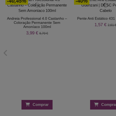
-40,45%
-40%
Andreia Professional 4.0 Castanho –
Pente Anti Estático 431
Coloração Permanente Sem
1,57 €
2,61 
Amoníaco 100ml
3,99 €
6,70 €
Comprar
Compra