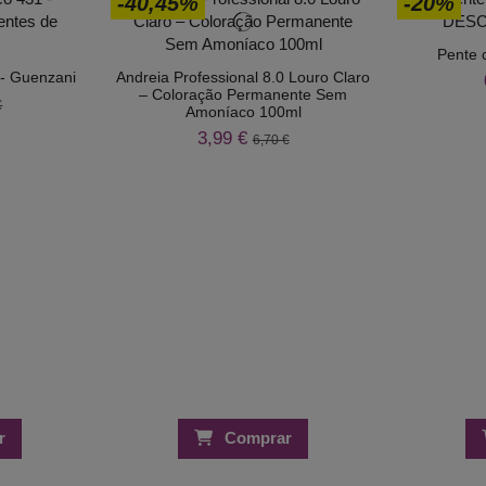
-40,45%
-20%
Pente 
 - Guenzani
Andreia Professional 8.0 Louro Claro
– Coloração Permanente Sem
€
Amoníaco 100ml
3,99 €
6,70 €
r
Comprar