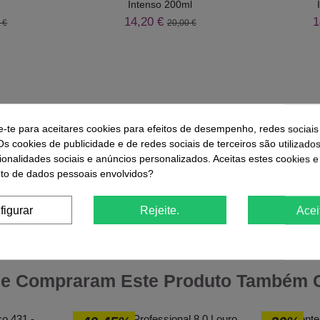
Intenso 200ml
14,20 €
1
 €
20,00 €
e-te para aceitares cookies para efeitos de desempenho, redes sociais
Os cookies de publicidade e de redes sociais de terceiros são utilizado
ionalidades sociais e anúncios personalizados. Aceitas estes cookies e
o de dados pessoais envolvidos?
figurar
Rejeite.
Acei
r
Comprar
ue Compraram Este Produto Também