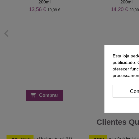
200ml
200ml
13,56 €
14,20 €
19,09 €
20,00
Esta loja ped
publicidade. 
oferecer func
processament
Con
Comprar
Compra
Clientes Q