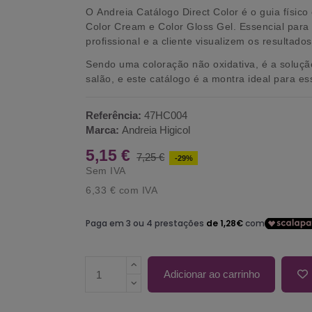
O
Andreia Catálogo Direct Color
é o guia físic
Color Cream
e
Color Gloss Gel
. Essencial para
profissional e a cliente visualizem os resultad
Sendo uma coloração não oxidativa, é a solução 
salão, e este catálogo é a montra ideal para es
Referência:
47HC004
Marca:
Andreia Higicol
5,15 €
7,25 €
-29%
Sem IVA
6,33 €
com IVA
Adicionar ao carrinho