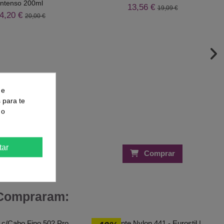
Intenso 200ml
13,56 €
19,09 €
4,20 €
20,00 €
 e
s para te
 o
tar
Comprar
Comprar
 Compraram: