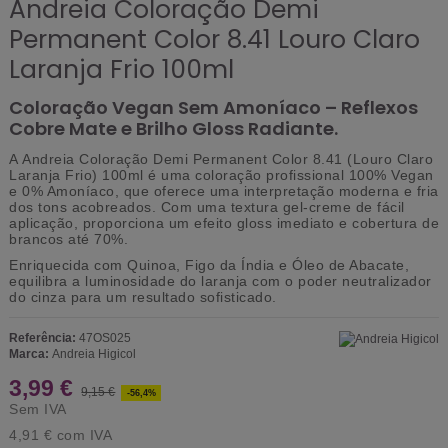
Andreia Coloração Demi
Permanent Color 8.41 Louro Claro
Laranja Frio 100ml
Coloração Vegan Sem Amoníaco – Reflexos
Cobre Mate e Brilho Gloss Radiante.
A
Andreia Coloração Demi Permanent Color 8.41 (Louro Claro
Laranja Frio) 100ml
é uma coloração profissional
100% Vegan
e
0% Amoníaco
, que oferece uma interpretação moderna e fria
dos tons acobreados. Com uma textura gel-creme de fácil
aplicação, proporciona um efeito gloss imediato e cobertura de
brancos até 70%.
Enriquecida com
Quinoa, Figo da Índia e Óleo de Abacate
,
equilibra a luminosidade do laranja com o poder neutralizador
do cinza para um resultado sofisticado.
Referência:
47OS025
Marca:
Andreia Higicol
3,99 €
9,15 €
-56,4%
Sem IVA
4,91 €
com IVA