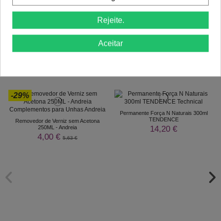
Rejeite.
Comprar
Comprar
Aceitar
Clientes Que Compraram Este
Produto Também Compraram:
-29%
Permanente Força N Naturais 300ml
TENDENCE
Removedor de Verniz sem Acetona
14,20 €
250ML - Andreia
4,00 €
5,63 €