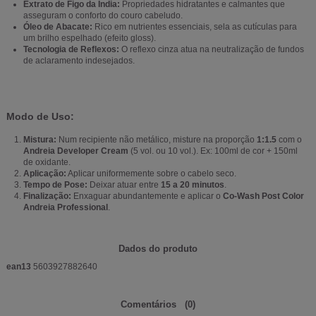
Extrato de Figo da Índia:
Propriedades hidratantes e calmantes que
asseguram o conforto do couro cabeludo.
Óleo de Abacate:
Rico em nutrientes essenciais, sela as cutículas para
um brilho espelhado (efeito gloss).
Tecnologia de Reflexos:
O reflexo cinza atua na neutralização de fundos
de aclaramento indesejados.
Modo de Uso:
Mistura:
Num recipiente não metálico, misture na proporção
1:1.5
com o
Andreia Developer Cream
(5 vol. ou 10 vol.). Ex: 100ml de cor + 150ml
de oxidante.
Aplicação:
Aplicar uniformemente sobre o cabelo seco.
Tempo de Pose:
Deixar atuar entre
15 a 20 minutos
.
Finalização:
Enxaguar abundantemente e aplicar o
Co-Wash Post Color
Andreia Professional
.
Dados do produto
ean13
5603927882640
Comentários
(0)