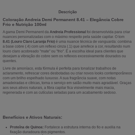
Descrição
Coloração Andreia Demi Permanent 8.41 – Elegância Cobre
Frio e Nutrição 100ml
A gama Demi Permanent da
Andreia Professional
foi desenvolvida para criar
nuances personalizadas com o máximo respeito pela saúde capilar. O tom
8.41 (Louro Claro Laranja Frio)
é uma nuance técnica de vanguarda: combina
a base cobre (.4) com um reflexo cinza (.1) que arrefece a cor, resultando num
louro claro acobreado "mate" ou "frio". É a escolha ideal para clientes que
desejam a vibração do cobre sem os reflexos excessivamente dourados ou
quentes.
Livre de amoníaco, esta fórmula é perfeita para tonalizar trabalhos de
aclaramento, refrescar cores desbotadas ou criar novos looks contemporâneos
com um brilho espelhado luxuoso. A sua fragrância suave, com notas
amadeiradas e cítricas, torna o serviço em salão muito mais agradável. Graças
aos seus ativos naturais, a fibra capilar fica visivelmente mais macia,
regenerada e com as cutículas seladas para um acabamento sedoso.
Benefícios e Ativos Naturais:
Proteína de Quinoa:
Fortalece a estrutura interna do fio e auxilia na
fixação duradoura dos pigmentos.