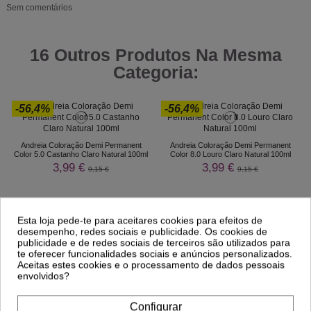
Sem comentários
16 Outros Produtos Na Mesma
Categoria:
-56,4%
-56,4%
Andreia Coloração Demi Permanent
Andreia Coloração Demi Permanent
Color 5.0 Castanho Claro Natural 100ml
Color 8.0 Louro Claro Natural 100ml
3,99 €
3,99 €
9,15 €
9,15 €
Esta loja pede-te para aceitares cookies para efeitos de
desempenho, redes sociais e publicidade. Os cookies de
publicidade e de redes sociais de terceiros são utilizados para
te oferecer funcionalidades sociais e anúncios personalizados.
Aceitas estes cookies e o processamento de dados pessoais
envolvidos?
Configurar