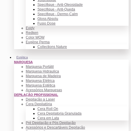
Specifique - Anti-Oleosidade
Specifique - Anti-Queda
Specifique - Dermo-Calm
Gloss Absolu
Fusio Dose
Evidy
Redken
Color WOW
Eugène Perma
Collections Nature
Estética
MARQUESA
Marquesa Portátil
Marquesa Hidraulica
Marquesa de Madeira
Marquesa Elétrica
Marquesa Estética
Acessórios Marquesas
DEPILAÇÃO PROFISSIONAL
Depilação a Laser
Cera Depilatória
Cera Roll On
Cera Depilatoria Granulada
Cera em Lata
Pré Depilação e Pós Depilação
Acessórios e Descartáveis Depilação