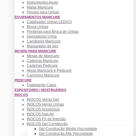
Instrumentos Apoio
Malas Manicure
Pinceis para Unhas
EQUIPAMENTOS MANICURE
Catalisador Unhas LED/UV
Broca Unhas
Ponteiras para Broca de Unhas
Aspiradores Unha
Candeeiro Manicure
Massajador de pés
MOVEIS PARA MANICURE
Mesas de Manicure
Cadeiras Manicure
Cadeiras Pedicure
Apoio Manicure e Pedicure
Carrinhos Manicure
PEDICURE
Tratamento Calos
EXPOSITORES / MOSTRUÁRIOS
INOCOS
INOCOS Verniz Gel
INOCOS Verniz Unhas
INOCOS Acessórios
INOCOS Nail Art
INOCOS Pó de Imersão
INOCOS Gel Construção
Gel Construção Média Viscosidade
Gel Construção Alta Viscosidade