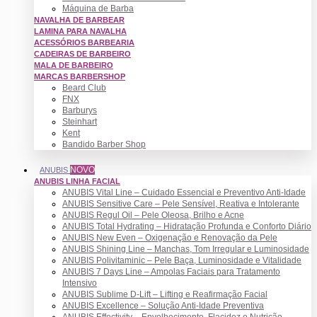
Máquina de Barba
NAVALHA DE BARBEAR
LAMINA PARA NAVALHA
ACESSÓRIOS BARBEARIA
CADEIRAS DE BARBEIRO
MALA DE BARBEIRO
MARCAS BARBERSHOP
Beard Club
FNX
Barburys
Steinhart
Kent
Bandido Barber Shop
NOVO
ANUBIS
ANUBIS LINHA FACIAL
ANUBIS Vital Line – Cuidado Essencial e Preventivo Anti-Idade
ANUBIS Sensitive Care – Pele Sensível, Reativa e Intolerante
ANUBIS Regul Oil – Pele Oleosa, Brilho e Acne
ANUBIS Total Hydrating – Hidratação Profunda e Conforto Diário
ANUBIS New Even – Oxigenação e Renovação da Pele
ANUBIS Shining Line – Manchas, Tom Irregular e Luminosidade
ANUBIS Polivitaminic – Pele Baça, Luminosidade e Vitalidade
ANUBIS 7 Days Line – Ampolas Faciais para Tratamento
Intensivo
ANUBIS Sublime D-Lift – Lifting e Reafirmação Facial
ANUBIS Excellence – Solução Anti-Idade Preventiva
ANUBIS Effectivity – Envelhecimento, Flacidez e Nutrição