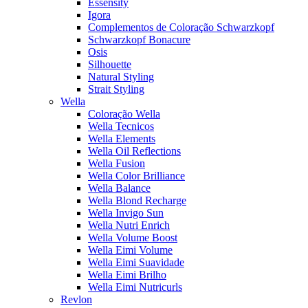
Essensity
Igora
Complementos de Coloração Schwarzkopf
Schwarzkopf Bonacure
Osis
Silhouette
Natural Styling
Strait Styling
Wella
Coloração Wella
Wella Tecnicos
Wella Elements
Wella Oil Reflections
Wella Fusion
Wella Color Brilliance
Wella Balance
Wella Blond Recharge
Wella Invigo Sun
Wella Nutri Enrich
Wella Volume Boost
Wella Eimi Volume
Wella Eimi Suavidade
Wella Eimi Brilho
Wella Eimi Nutricurls
Revlon