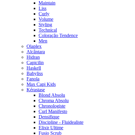
Maintain
Liss
Curly
Volume
Styling
Technical
Coloração Tendence
Men
Olaplex
Alcântara
Hidran
Capicilin
Haskell
Babyliss
Fanola
Max Capi Kids
Kérastase
Blond Absolu
Chroma Absolu
Chronologiste
Curl Manifesto
Densifique
Discipline - Fluidealiste
Elixir Ultime
Fusio Scrub