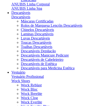
ANUBIS Linha Corporal
ANUBIS Linha Spa
Descartáveis
Descartáveis
Máscaras Certificadas
Rolos de Marquesa Lençóis Descartáveis
Chinelos Descartáveis
Laminas Descartáveis
Luvas Descartáveis
Toucas Descartáveis
Toalhas Descartáveis
Descartáveis Depilação
Descartáveis Manicure Pedicure
Descartáveis de Cabeleireiro
Descartáveis de Estética
Descartáveis para Medicina Estética
Vestuário
Vestuário Profissional
Wock Shoes
Wock Reblast
Wock Bloc
Wock Breelite
Wock Clog
Wock Everlite