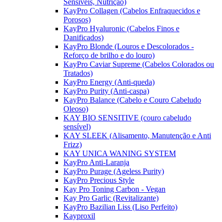
Sensíveis, Nutrição)
KayPro Collagen (Cabelos Enfraquecidos e
Porosos)
KayPro Hyaluronic (Cabelos Finos e
Danificados)
KayPro Blonde (Louros e Descolorados -
Reforço de brilho e do louro)
KayPro Caviar Supreme (Cabelos Colorados ou
Tratados)
KayPro Energy (Anti-queda)
KayPro Purity (Anti-caspa)
KayPro Balance (Cabelo e Couro Cabeludo
Oleoso)
KAY BIO SENSITIVE (couro cabeludo
sensível)
KAY SLEEK (Alisamento, Manutenção e Anti
Frizz)
KAY UNICA WANING SYSTEM
KayPro Anti-Laranja
KayPro Purage (Ageless Purity)
KayPro Precious Style
Kay Pro Toning Carbon - Vegan
Kay Pro Garlic (Revitalizante)
KayPro Bazilian Liss (Liso Perfeito)
Kayproxil