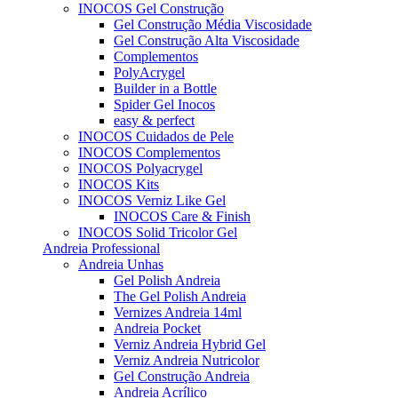
INOCOS Gel Construção
Gel Construção Média Viscosidade
Gel Construção Alta Viscosidade
Complementos
PolyAcrygel
Builder in a Bottle
Spider Gel Inocos
easy & perfect
INOCOS Cuidados de Pele
INOCOS Complementos
INOCOS Polyacrygel
INOCOS Kits
INOCOS Verniz Like Gel
INOCOS Care & Finish
INOCOS Solid Tricolor Gel
Andreia Professional
Andreia Unhas
Gel Polish Andreia
The Gel Polish Andreia
Vernizes Andreia 14ml
Andreia Pocket
Verniz Andreia Hybrid Gel
Verniz Andreia Nutricolor
Gel Construção Andreia
Andreia Acrílico