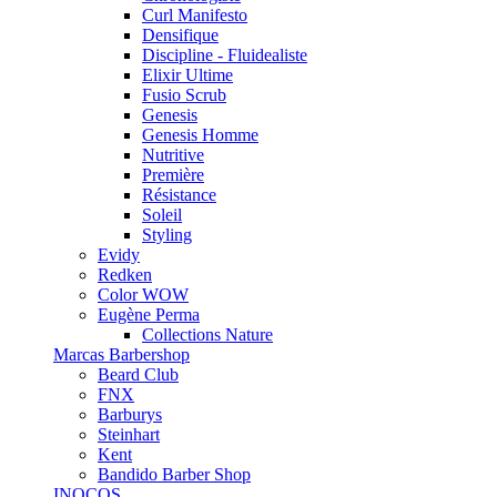
Curl Manifesto
Densifique
Discipline - Fluidealiste
Elixir Ultime
Fusio Scrub
Genesis
Genesis Homme
Nutritive
Première
Résistance
Soleil
Styling
Evidy
Redken
Color WOW
Eugène Perma
Collections Nature
Marcas Barbershop
Beard Club
FNX
Barburys
Steinhart
Kent
Bandido Barber Shop
INOCOS