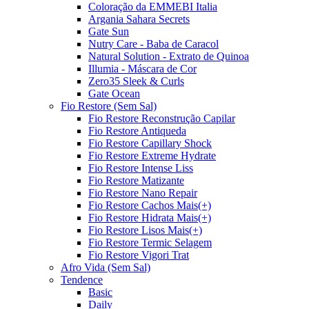
Coloração da EMMEBI Italia
Argania Sahara Secrets
Gate Sun
Nutry Care - Baba de Caracol
Natural Solution - Extrato de Quinoa
Illumia - Máscara de Cor
Zero35 Sleek & Curls
Gate Ocean
Fio Restore (Sem Sal)
Fio Restore Reconstrução Capilar
Fio Restore Antiqueda
Fio Restore Capillary Shock
Fio Restore Extreme Hydrate
Fio Restore Intense Liss
Fio Restore Matizante
Fio Restore Nano Repair
Fio Restore Cachos Mais(+)
Fio Restore Hidrata Mais(+)
Fio Restore Lisos Mais(+)
Fio Restore Termic Selagem
Fio Restore Vigori Trat
Afro Vida (Sem Sal)
Tendence
Basic
Daily