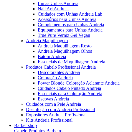
Limas Unhas Andreia
Nail Art Andreia
Cuidados com Unhas Andreia Lab
Acessórios para Unhas Andreia
Complementos para Unhas Andreia
Equipamentos para Unhas Andreia
True Pure Verniz Gel Vegan
Andreia Maquilhagem
Andreia Maquilhagem Rosto
Andreia Maquilhagem Olhos
Batom Andreia
Essenciais de Maquilhagem Andreia
Produtos Cabelo Profissional Andreia
Descolorantes Andreia
Coloração Andreia
Power Blonde Coloração Aclarante Andreia
Cuidados Cabelo Pintado Andreia
Essenciais para Coloração Andreia
Escovas Andreia
Cuidados com a Pele Andreia
Desinfeção com Andreia Profissional
Expositores Andreia Profissional
Kits Andreia Profissional
Barber shop
Cabelo Produtos Barbeiro