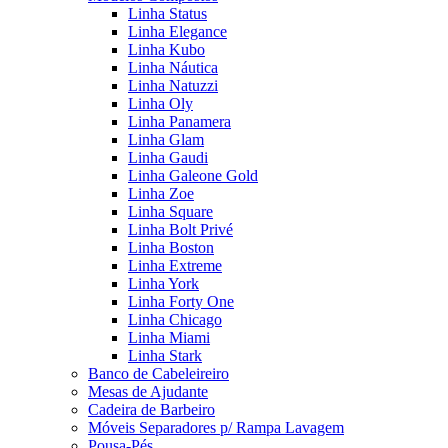
Linha Status
Linha Elegance
Linha Kubo
Linha Náutica
Linha Natuzzi
Linha Oly
Linha Panamera
Linha Glam
Linha Gaudi
Linha Galeone Gold
Linha Zoe
Linha Square
Linha Bolt Privé
Linha Boston
Linha Extreme
Linha York
Linha Forty One
Linha Chicago
Linha Miami
Linha Stark
Banco de Cabeleireiro
Mesas de Ajudante
Cadeira de Barbeiro
Móveis Separadores p/ Rampa Lavagem
Pousa-Pés