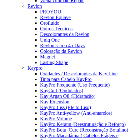
Wella Ultimate Repair
Revlon
PROYOU
Revlon Equave
Orofluido
Outros Técnicos
Descolorantes da Revlon
Uniq One
Revlonissimo 45 Days
Coloração da Revlon
Magnet
Lasting Shape
Kaypro
Oxidantes / Descolorantes da Kay Line
Tinta para Cabelo KayPro
KayPro Frequente (Uso Frequente)
KayCurl (Ondulados)
Kay Argan Oil (Hidratação)
Kay Extension
KayPro Liss (Efeito Liso)
KayPro Anti-yellow (Anti-amarelos)
KayPro Volume
KayPro Keratin (Reestruturação e Reforço)
KayPro Botu_Cure (Reconstrução Botulino)
KayPro Macadâmia ( Cabelos Frágeis e