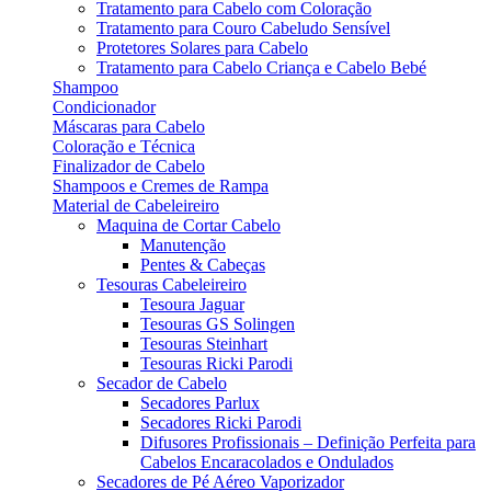
Tratamento para Cabelo com Coloração
Tratamento para Couro Cabeludo Sensível
Protetores Solares para Cabelo
Tratamento para Cabelo Criança e Cabelo Bebé
Shampoo
Condicionador
Máscaras para Cabelo
Coloração e Técnica
Finalizador de Cabelo
Shampoos e Cremes de Rampa
Material de Cabeleireiro
Maquina de Cortar Cabelo
Manutenção
Pentes & Cabeças
Tesouras Cabeleireiro
Tesoura Jaguar
Tesouras GS Solingen
Tesouras Steinhart
Tesouras Ricki Parodi
Secador de Cabelo
Secadores Parlux
Secadores Ricki Parodi
Difusores Profissionais – Definição Perfeita para
Cabelos Encaracolados e Ondulados
Secadores de Pé Aéreo Vaporizador