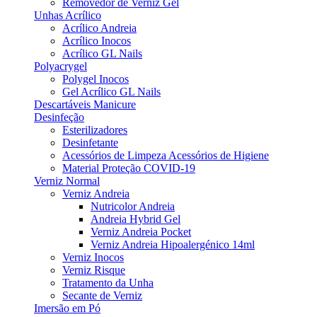
Removedor de Verniz Gel
Unhas Acrílico
Acrílico Andreia
Acrílico Inocos
Acrílico GL Nails
Polyacrygel
Polygel Inocos
Gel Acrílico GL Nails
Descartáveis Manicure
Desinfeção
Esterilizadores
Desinfetante
Acessórios de Limpeza Acessórios de Higiene
Material Proteção COVID-19
Verniz Normal
Verniz Andreia
Nutricolor Andreia
Andreia Hybrid Gel
Verniz Andreia Pocket
Verniz Andreia Hipoalergénico 14ml
Verniz Inocos
Verniz Risque
Tratamento da Unha
Secante de Verniz
Imersão em Pó