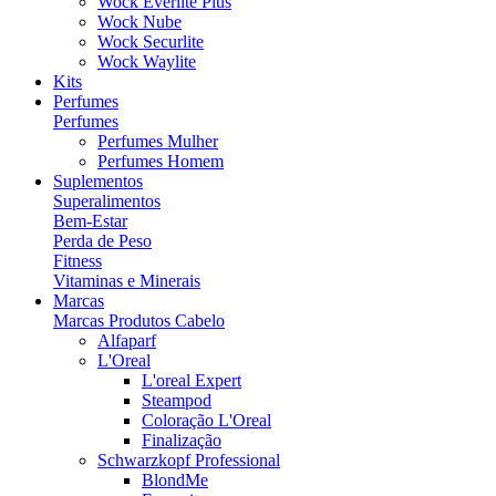
Wock Everlite Plus
Wock Nube
Wock Securlite
Wock Waylite
Kits
Perfumes
Perfumes
Perfumes Mulher
Perfumes Homem
Suplementos
Superalimentos
Bem-Estar
Perda de Peso
Fitness
Vitaminas e Minerais
Marcas
Marcas Produtos Cabelo
Alfaparf
L'Oreal
L'oreal Expert
Steampod
Coloração L'Oreal
Finalização
Schwarzkopf Professional
BlondMe