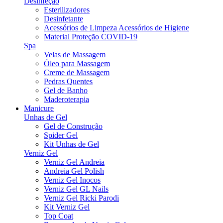
Desinfeção
Esterilizadores
Desinfetante
Acessórios de Limpeza Acessórios de Higiene
Material Proteção COVID-19
Spa
Velas de Massagem
Óleo para Massagem
Creme de Massagem
Pedras Quentes
Gel de Banho
Maderoterapia
Manicure
Unhas de Gel
Gel de Construção
Spider Gel
Kit Unhas de Gel
Verniz Gel
Verniz Gel Andreia
Andreia Gel Polish
Verniz Gel Inocos
Verniz Gel GL Nails
Verniz Gel Ricki Parodi
Kit Verniz Gel
Top Coat