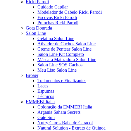
Ricki Parodi
Cuidado Capilar
Modelador de Cabelo Ricki Parodi
Escovas Ricki Parodi
Pranchas Ricki Parodi
Gota Dourada
Salon Line
Gelatina Salon Line
Ativador de Cachos Salon Line
Creme de Pentear Salon Line
Salon Line Kit Completo
Máscara Matizadora Salon Line
Salon Line SOS Cachos
Meu Liso Salon Line
Broaer
Tratamentos e Finalizantes
Lacas
Espumas
Técnicos
EMMEBI Italia
Coloração da EMMEBI Italia
Argania Sahara Secrets
Gate Sun
Nutry Care - Baba de Caracol
Natural Solution - Extrato de Quinoa