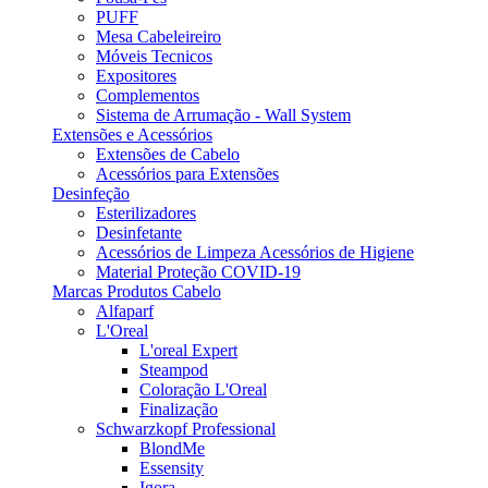
PUFF
Mesa Cabeleireiro
Móveis Tecnicos
Expositores
Complementos
Sistema de Arrumação - Wall System
Extensões e Acessórios
Extensões de Cabelo
Acessórios para Extensões
Desinfeção
Esterilizadores
Desinfetante
Acessórios de Limpeza Acessórios de Higiene
Material Proteção COVID-19
Marcas Produtos Cabelo
Alfaparf
L'Oreal
L'oreal Expert
Steampod
Coloração L'Oreal
Finalização
Schwarzkopf Professional
BlondMe
Essensity
Igora