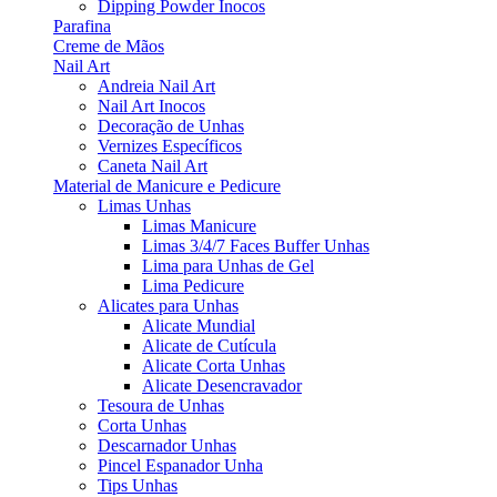
Dipping Powder Inocos
Parafina
Creme de Mãos
Nail Art
Andreia Nail Art
Nail Art Inocos
Decoração de Unhas
Vernizes Específicos
Caneta Nail Art
Material de Manicure e Pedicure
Limas Unhas
Limas Manicure
Limas 3/4/7 Faces Buffer Unhas
Lima para Unhas de Gel
Lima Pedicure
Alicates para Unhas
Alicate Mundial
Alicate de Cutícula
Alicate Corta Unhas
Alicate Desencravador
Tesoura de Unhas
Corta Unhas
Descarnador Unhas
Pincel Espanador Unha
Tips Unhas