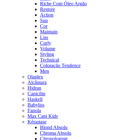
Riche Com Óleo Argão
Restore
Action
Sun
Cor
Maintain
Liss
Curly
Volume
Styling
Technical
Coloração Tendence
Men
Olaplex
Alcântara
Hidran
Capicilin
Haskell
Babyliss
Fanola
Max Capi Kids
Kérastase
Blond Absolu
Chroma Absolu
Chronologiste