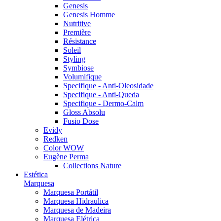
Genesis
Genesis Homme
Nutritive
Première
Résistance
Soleil
Styling
Symbiose
Volumifique
Specifique - Anti-Oleosidade
Specifique - Anti-Queda
Specifique - Dermo-Calm
Gloss Absolu
Fusio Dose
Evidy
Redken
Color WOW
Eugène Perma
Collections Nature
Estética
Marquesa
Marquesa Portátil
Marquesa Hidraulica
Marquesa de Madeira
Marquesa Elétrica