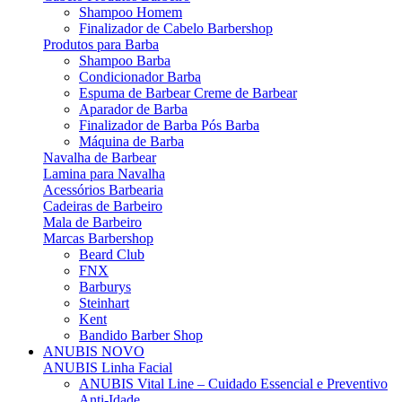
Shampoo Homem
Finalizador de Cabelo Barbershop
Produtos para Barba
Shampoo Barba
Condicionador Barba
Espuma de Barbear Creme de Barbear
Aparador de Barba
Finalizador de Barba Pós Barba
Máquina de Barba
Navalha de Barbear
Lamina para Navalha
Acessórios Barbearia
Cadeiras de Barbeiro
Mala de Barbeiro
Marcas Barbershop
Beard Club
FNX
Barburys
Steinhart
Kent
Bandido Barber Shop
ANUBIS
NOVO
ANUBIS Linha Facial
ANUBIS Vital Line – Cuidado Essencial e Preventivo
Anti-Idade