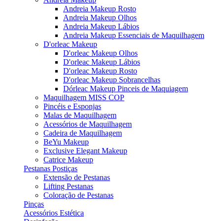
Andreia Makeup Rosto
Andreia Makeup Olhos
Andreia Makeup Lábios
Andreia Makeup Essenciais de Maquilhagem
D'orleac Makeup
D'orleac Makeup Olhos
D'orleac Makeup Lábios
D'orleac Makeup Rosto
D'orleac Makeup Sobrancelhas
Dórleac Makeup Pinceis de Maquiagem
Maquilhagem MISS COP
Pincéis e Esponjas
Malas de Maquilhagem
Acessórios de Maquilhagem
Cadeira de Maquilhagem
BeYu Makeup
Exclusive Elegant Makeup
Catrice Makeup
Pestanas Postiças
Extensão de Pestanas
Lifting Pestanas
Coloração de Pestanas
Pinças
Acessórios Estética