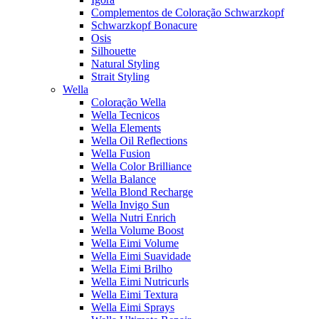
Complementos de Coloração Schwarzkopf
Schwarzkopf Bonacure
Osis
Silhouette
Natural Styling
Strait Styling
Wella
Coloração Wella
Wella Tecnicos
Wella Elements
Wella Oil Reflections
Wella Fusion
Wella Color Brilliance
Wella Balance
Wella Blond Recharge
Wella Invigo Sun
Wella Nutri Enrich
Wella Volume Boost
Wella Eimi Volume
Wella Eimi Suavidade
Wella Eimi Brilho
Wella Eimi Nutricurls
Wella Eimi Textura
Wella Eimi Sprays