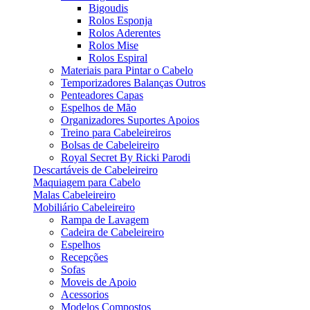
Bigoudis
Rolos Esponja
Rolos Aderentes
Rolos Mise
Rolos Espiral
Materiais para Pintar o Cabelo
Temporizadores Balanças Outros
Penteadores Capas
Espelhos de Mão
Organizadores Suportes Apoios
Treino para Cabeleireiros
Bolsas de Cabeleireiro
Royal Secret By Ricki Parodi
Descartáveis de Cabeleireiro
Maquiagem para Cabelo
Malas Cabeleireiro
Mobiliário Cabeleireiro
Rampa de Lavagem
Cadeira de Cabeleireiro
Espelhos
Recepções
Sofas
Moveis de Apoio
Acessorios
Modelos Compostos