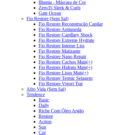
Illumia - Máscara de Cor
Zero35 Sleek & Curls
Gate Ocean
Fio Restore (Sem Sal)
Fio Restore Reconstrução Capilar
Fio Restore Antiqueda
Fio Restore Capillary Shock
Fio Restore Extreme Hydrate
Fio Restore Intense Liss
Fio Restore Matizante
Fio Restore Nano Repair
Fio Restore Cachos Mais(+)
Fio Restore Hidrata Mais(+)
Fio Restore Lisos Mais(+)
Fio Restore Termic Selagem
Fio Restore Vigori Trat
Afro Vida (Sem Sal)
Tendence
Basic
Daily
Riche Com Óleo Argão
Restore
Action
Sun
Cor