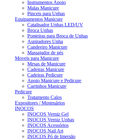
Instrumentos Apoio
Malas Manicure
Pinceis para Unhas
Equipamentos Manicure
Catalisador Unhas LED/UV
Broca Unhas
Ponteiras para Broca de Unhas
Aspiradores Unha
Candeeiro Manicure
Massajador de pés
Moveis para Manicure
Mesas de Manicure
Cadeiras Manicure
Cadeiras Pedicure
Apoio Manicure e Pedicure
Carrinhos Manicure
Pedicure
Tratamento Calos
Expositores / Mostruários
INOCOS
INOCOS Verniz Gel
INOCOS Verniz Unhas
INOCOS Acessórios
INOCOS Nail Art
INOCOS Pó de Imersão