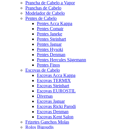
Prancha de Cabelo a Vapor
Pranchas de Cabelo
Modelador de Cabelo
Pentes de Cabelo
Pentes Acca Kappa
Pentes Comair
Pentes Janeke
Pentes Steinhart
Pentes Jaguar
Pentes Hysoki
Pentes Denman
Pentes Hercules Sägemann
Pentes Finos
Escovas de Cabelo
Escovas Acca Kappa
Escovas TERMIX
Escovas Steinhart
Escovas EUROSTIL
Diversas
Escovas Jaguar
Escovas Ricki Parodi
Escovas Denman
Escovas Kent Salon
Frizetes Ganchos Molas
Rolos Bigoudis