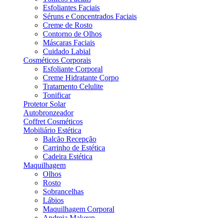
Esfoliantes Faciais
Séruns e Concentrados Faciais
Creme de Rosto
Contorno de Olhos
Máscaras Faciais
Cuidado Labial
Cosméticos Corporais
Esfoliante Corporal
Creme Hidratante Corpo
Tratamento Celulite
Tonificar
Protetor Solar
Autobronzeador
Coffret Cosméticos
Mobiliário Estética
Balcão Recepção
Carrinho de Estética
Cadeira Estética
Maquilhagem
Olhos
Rosto
Sobrancelhas
Lábios
Maquilhagem Corporal
Andreia Makeup