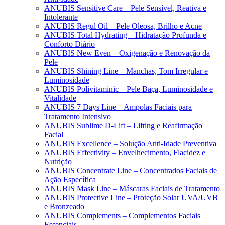
ANUBIS Sensitive Care – Pele Sensível, Reativa e
Intolerante
ANUBIS Regul Oil – Pele Oleosa, Brilho e Acne
ANUBIS Total Hydrating – Hidratação Profunda e
Conforto Diário
ANUBIS New Even – Oxigenação e Renovação da
Pele
ANUBIS Shining Line – Manchas, Tom Irregular e
Luminosidade
ANUBIS Polivitaminic – Pele Baça, Luminosidade e
Vitalidade
ANUBIS 7 Days Line – Ampolas Faciais para
Tratamento Intensivo
ANUBIS Sublime D-Lift – Lifting e Reafirmação
Facial
ANUBIS Excellence – Solução Anti-Idade Preventiva
ANUBIS Effectivity – Envelhecimento, Flacidez e
Nutrição
ANUBIS Concentrate Line – Concentrados Faciais de
Ação Específica
ANUBIS Mask Line – Máscaras Faciais de Tratamento
ANUBIS Protective Line – Proteção Solar UVA/UVB
e Bronzeado
ANUBIS Complements – Complementos Faciais
Essenciais