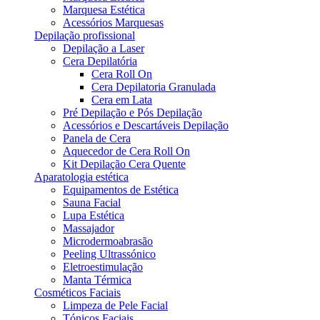
Marquesa Estética
Acessórios Marquesas
Depilação profissional
Depilação a Laser
Cera Depilatória
Cera Roll On
Cera Depilatoria Granulada
Cera em Lata
Pré Depilação e Pós Depilação
Acessórios e Descartáveis Depilação
Panela de Cera
Aquecedor de Cera Roll On
Kit Depilação Cera Quente
Aparatologia estética
Equipamentos de Estética
Sauna Facial
Lupa Estética
Massajador
Microdermoabrasão
Peeling Ultrassónico
Eletroestimulação
Manta Térmica
Cosméticos Faciais
Limpeza de Pele Facial
Tónicos Faciais