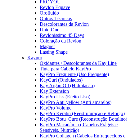
PROYOU
Revlon Equave
Orofluido
Outros Técnicos
Descolorantes da Revlon
Uniq One
Revlonissimo 45 Days
Coloração da Revlon
Magnet
Lasting Shape
Kaypro
Oxidantes / Descolorantes da Kay Line
Tinta para Cabelo KayPro
KayPro Frequente (Uso Frequente)
KayCurl (Ondulados)
Kay Argan Oil (Hidratação)
Kay Extension
KayPro Liss (Efeito Liso)
KayPro Anti-yellow (Anti-amarelos)
KayPro Volume
KayPro Keratin (Reestruturação e Reforço)
KayPro Botu_Cure (Reconstrução Botulino)
KayPro Macadâmia ( Cabelos Frágeis e
Sensíveis, Nutrição)
KayPro Collagen (Cabelos Enfraquecidos e