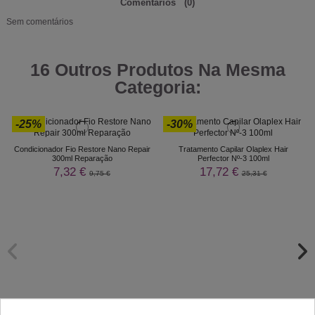
Comentários
(0)
Sem comentários
16 Outros Produtos Na Mesma
Categoria:
-25%
-30%
Condicionador Fio Restore Nano Repair
Tratamento Capilar Olaplex Hair
300ml Reparação
Perfector Nº-3 100ml
7,32 €
17,72 €
9,75 €
25,31 €