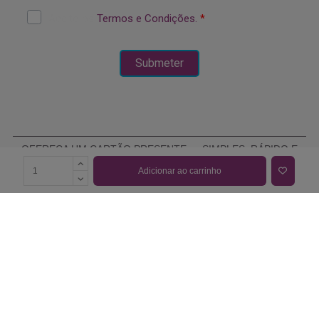
OFEREÇA UM CARTÃO PRESENTE — SIMPLES, RÁPIDO E
ELEGANTE
Adicionar ao carrinho
COMPRAR CARTÃO PRESENTE
PROMOÇÕES E REDUÇÕES
Todas as promoções e reduções de preço constantes na
nossa loja online são válidas de 01/06/2026 A 31/08/2026