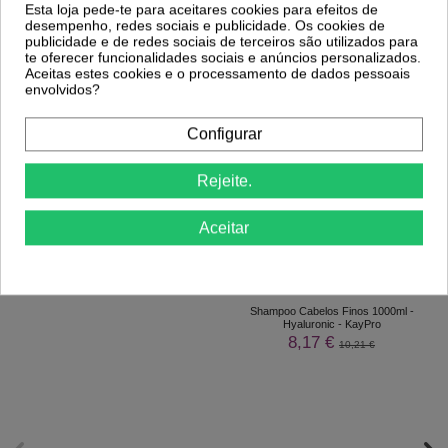
Esta loja pede-te para aceitares cookies para efeitos de
desempenho, redes sociais e publicidade. Os cookies de
publicidade e de redes sociais de terceiros são utilizados para
te oferecer funcionalidades sociais e anúncios personalizados.
Aceitas estes cookies e o processamento de dados pessoais
envolvidos?
Comprar
Comprar
Configurar
Clientes Que Compraram Este
Rejeite.
Produto Também Compraram:
Aceitar
-27%
-20%
Laca Forte 750ml - Broaer
9,37 €
12,83 €
Shampoo Cabelos Finos 1000ml -
Hyaluronic - KayPro
8,17 €
10,21 €