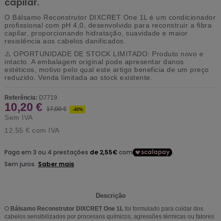
capilar.
O Bálsamo Reconstrutor DIXCRET One 1L é um condicionador
profissional com pH 4,0, desenvolvido para reconstruir a fibra
capilar, proporcionando hidratação, suavidade e maior
resistência aos cabelos danificados.
⚠️
OPORTUNIDADE DE STOCK LIMITADO:
Produto novo e
intacto. A embalagem original pode apresentar danos
estéticos, motivo pelo qual este artigo beneficia de um preço
reduzido. Venda limitada ao stock existente.
Referência:
D7719
10,20 €
17,00 €
-40%
Sem IVA
12,55 €
com IVA
Descrição
O
Bálsamo Reconstrutor DIXCRET One 1L
foi formulado para cuidar dos
cabelos sensibilizados por processos químicos, agressões térmicas ou fatores