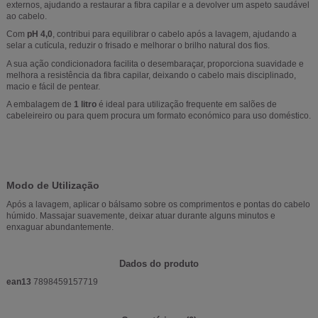
externos, ajudando a restaurar a fibra capilar e a devolver um aspeto saudável
ao cabelo.
Com
pH 4,0
, contribui para equilibrar o cabelo após a lavagem, ajudando a
selar a cutícula, reduzir o frisado e melhorar o brilho natural dos fios.
A sua ação condicionadora facilita o desembaraçar, proporciona suavidade e
melhora a resistência da fibra capilar, deixando o cabelo mais disciplinado,
macio e fácil de pentear.
A embalagem de
1 litro
é ideal para utilização frequente em salões de
cabeleireiro ou para quem procura um formato económico para uso doméstico.
Modo de Utilização
Após a lavagem, aplicar o bálsamo sobre os comprimentos e pontas do cabelo
húmido. Massajar suavemente, deixar atuar durante alguns minutos e
enxaguar abundantemente.
Dados do produto
ean13
7898459157719