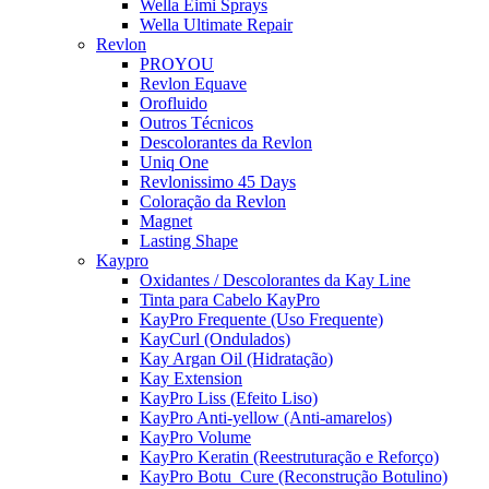
Wella Eimi Sprays
Wella Ultimate Repair
Revlon
PROYOU
Revlon Equave
Orofluido
Outros Técnicos
Descolorantes da Revlon
Uniq One
Revlonissimo 45 Days
Coloração da Revlon
Magnet
Lasting Shape
Kaypro
Oxidantes / Descolorantes da Kay Line
Tinta para Cabelo KayPro
KayPro Frequente (Uso Frequente)
KayCurl (Ondulados)
Kay Argan Oil (Hidratação)
Kay Extension
KayPro Liss (Efeito Liso)
KayPro Anti-yellow (Anti-amarelos)
KayPro Volume
KayPro Keratin (Reestruturação e Reforço)
KayPro Botu_Cure (Reconstrução Botulino)