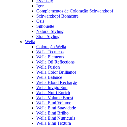
Essensity
Igora
Complementos de Coloração Schwarzkopf
Schwarzkopf Bonacure
Osis
Silhouette
Natural Styling
Strait Styling
Wella
Coloração Wella
Wella Tecnicos
Wella Elements
Wella Oil Reflections
Wella Fusion
Wella Color Brilliance
Wella Balance
Wella Blond Recharge
Wella Invigo Sun
Wella Nutri Enrich
Wella Volume Boost
Wella Eimi Volume
Wella Eimi Suavidade
Wella Eimi Brilho
Wella Eimi Nutricurls
Wella Eimi Textura