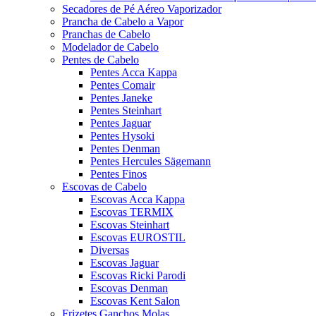
Secadores de Pé Aéreo Vaporizador
Prancha de Cabelo a Vapor
Pranchas de Cabelo
Modelador de Cabelo
Pentes de Cabelo
Pentes Acca Kappa
Pentes Comair
Pentes Janeke
Pentes Steinhart
Pentes Jaguar
Pentes Hysoki
Pentes Denman
Pentes Hercules Sägemann
Pentes Finos
Escovas de Cabelo
Escovas Acca Kappa
Escovas TERMIX
Escovas Steinhart
Escovas EUROSTIL
Diversas
Escovas Jaguar
Escovas Ricki Parodi
Escovas Denman
Escovas Kent Salon
Frizetes Ganchos Molas