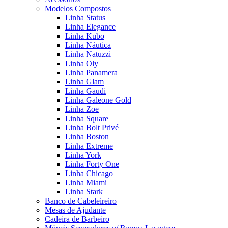
Modelos Compostos
Linha Status
Linha Elegance
Linha Kubo
Linha Náutica
Linha Natuzzi
Linha Oly
Linha Panamera
Linha Glam
Linha Gaudi
Linha Galeone Gold
Linha Zoe
Linha Square
Linha Bolt Privé
Linha Boston
Linha Extreme
Linha York
Linha Forty One
Linha Chicago
Linha Miami
Linha Stark
Banco de Cabeleireiro
Mesas de Ajudante
Cadeira de Barbeiro