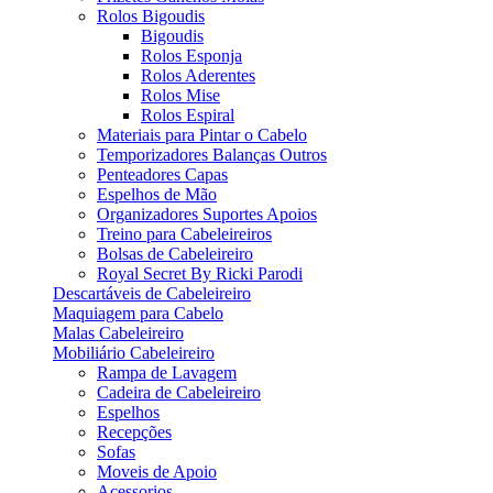
Rolos Bigoudis
Bigoudis
Rolos Esponja
Rolos Aderentes
Rolos Mise
Rolos Espiral
Materiais para Pintar o Cabelo
Temporizadores Balanças Outros
Penteadores Capas
Espelhos de Mão
Organizadores Suportes Apoios
Treino para Cabeleireiros
Bolsas de Cabeleireiro
Royal Secret By Ricki Parodi
Descartáveis de Cabeleireiro
Maquiagem para Cabelo
Malas Cabeleireiro
Mobiliário Cabeleireiro
Rampa de Lavagem
Cadeira de Cabeleireiro
Espelhos
Recepções
Sofas
Moveis de Apoio
Acessorios