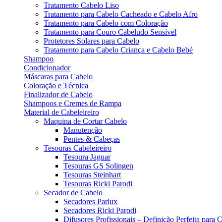
Tratamento Cabelo Liso
Tratamento para Cabelo Cacheado e Cabelo Afro
Tratamento para Cabelo com Coloração
Tratamento para Couro Cabeludo Sensível
Protetores Solares para Cabelo
Tratamento para Cabelo Criança e Cabelo Bebé
Shampoo
Condicionador
Máscaras para Cabelo
Coloração e Técnica
Finalizador de Cabelo
Shampoos e Cremes de Rampa
Material de Cabeleireiro
Maquina de Cortar Cabelo
Manutenção
Pentes & Cabeças
Tesouras Cabeleireiro
Tesoura Jaguar
Tesouras GS Solingen
Tesouras Steinhart
Tesouras Ricki Parodi
Secador de Cabelo
Secadores Parlux
Secadores Ricki Parodi
Difusores Profissionais – Definição Perfeita para