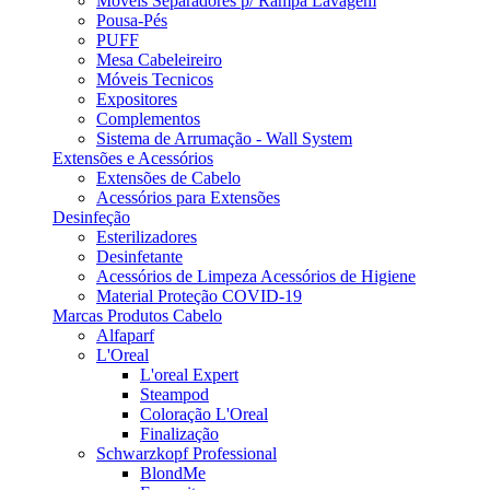
Móveis Separadores p/ Rampa Lavagem
Pousa-Pés
PUFF
Mesa Cabeleireiro
Móveis Tecnicos
Expositores
Complementos
Sistema de Arrumação - Wall System
Extensões e Acessórios
Extensões de Cabelo
Acessórios para Extensões
Desinfeção
Esterilizadores
Desinfetante
Acessórios de Limpeza Acessórios de Higiene
Material Proteção COVID-19
Marcas Produtos Cabelo
Alfaparf
L'Oreal
L'oreal Expert
Steampod
Coloração L'Oreal
Finalização
Schwarzkopf Professional
BlondMe