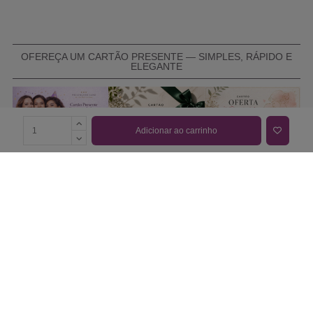
OFEREÇA UM CARTÃO PRESENTE — SIMPLES, RÁPIDO E
ELEGANTE
Adicionar ao carrinho
COMPRAR CARTÃO PRESENTE
PROMOÇÕES E REDUÇÕES
Todas as promoções e reduções de preço constantes na
nossa loja online são válidas de 01/06/2026 A 31/08/2026
INFORMAÇÕES