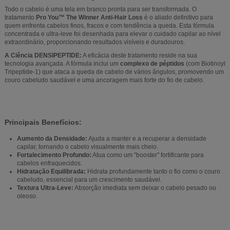
Todo o cabelo é uma tela em branco pronta para ser transformada. O
tratamento
Pro You™ The Winner Anti-Hair Loss
é o aliado definitivo para
quem enfrenta cabelos finos, fracos e com tendência a queda. Esta fórmula
concentrada e ultra-leve foi desenhada para elevar o cuidado capilar ao nível
extraordinário, proporcionando resultados visíveis e duradouros.
A Ciência DENSIPEPTIDE:
A eficácia deste tratamento reside na sua
tecnologia avançada. A fórmula inclui um
complexo de péptidos
(com Biotinoyl
Tripeptide-1) que ataca a queda de cabelo de vários ângulos, promovendo um
couro cabeludo saudável e uma ancoragem mais forte do fio de cabelo.
Principais Benefícios:
Aumento da Densidade:
Ajuda a manter e a recuperar a densidade
capilar, tornando o cabelo visualmente mais cheio.
Fortalecimento Profundo:
Atua como um "booster" fortificante para
cabelos enfraquecidos.
Hidratação Equilibrada:
Hidrata profundamente tanto o fio como o couro
cabeludo, essencial para um crescimento saudável.
Textura Ultra-Leve:
Absorção imediata sem deixar o cabelo pesado ou
oleoso.