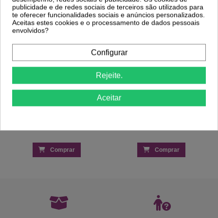
TENDENCE
Coloração 8.00 Louro Claro Natural Frio
publicidade e de redes sociais de terceiros são utilizados para
9,55 €
100ml - Kaycolor
te oferecer funcionalidades sociais e anúncios personalizados.
3,36 €
4,60 €
Aceitas estes cookies e o processamento de dados pessoais
envolvidos?
Configurar
Rejeite.
Aceitar
Comprar
Comprar