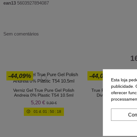
ean13
5603927894087
Sem comentários
1
-44,09%
-44,09%
Esta loja ped
publicidade. 
Verniz Gel True Pure Gel Polish
True Pure Gel Polish A
oferecer func
Andreia 0% Plastic T54 10.5ml
Diving PV2 - Edição 
processament
5,20 €
5,20 €
9,30 €
9,30 
01
d.
01
:
50
:
17
01
d.
01
:
50
Con