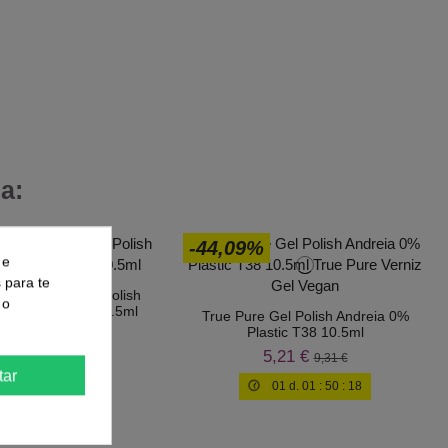
a:
-44,09%
 e
s para te
l True Pure Gel Polish
 o
0% Plastic T53 10.5ml
True Pure Gel Polish Andreia 0%
Plastic T38 10.5ml
5,20 €
9,30 €
5,21 €
9,31 €
01
d.
01
:
50
:
17
tar
01
d.
01
:
50
:
17