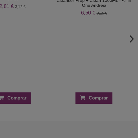
Cleanser Prep + Clean 1000ML - All In
One Andreia
2,81 €
3,12 €
6,50 €
9,15 €
Comprar
Comprar