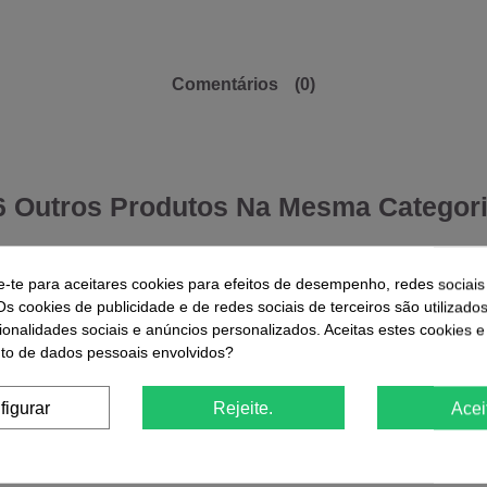
Comentários
(0)
6 Outros Produtos Na Mesma Categori
-44,09%
-44,09%
e-te para aceitares cookies para efeitos de desempenho, redes sociais
Os cookies de publicidade e de redes sociais de terceiros são utilizado
ndreia Pure
Verniz Ge
ionalidades sociais e anúncios personalizados. Aceitas estes cookies e
Limitada
Andreia 
True Pure Gel Polish Andreia 0%
o de dados pessoais envolvidos?
Plastic T31 10.5ml
€
5,21 €
9,31 €
:
17
figurar
Rejeite.
Acei
01
d.
01
:
50
:
17