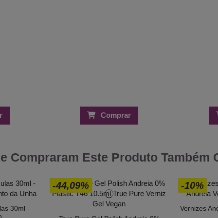
r
Comprar
ue Compraram Este Produto Também
-44,09%
-10%
las 30ml -
Vernizes And
o