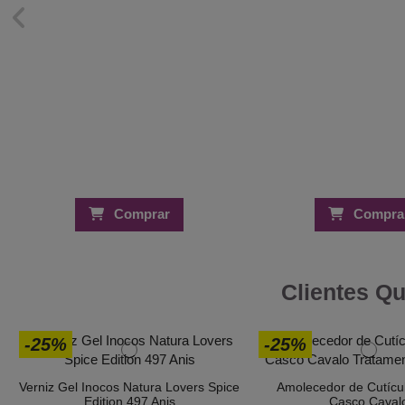
Comprar
Compra
Clientes Q
-25%
-25%
Verniz Gel Inocos Natura Lovers Spice
Amolecedor de Cutícu
Edition 497 Anis
Casco Caval