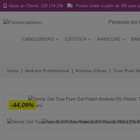
Apoio ao Cliente: 220 174 236
Portes Grátis a partir de 39€ para a
CABELEIREIRO
ESTÉTICA
MANICURE
BAR
Início
Andreia Professional
Andreia Unhas
True Pure V
-44,09%