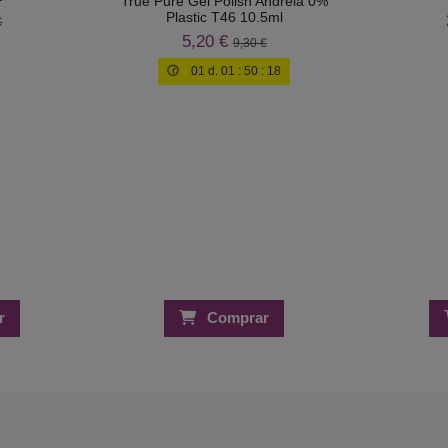
True Pure Gel Polish Andreia 0%
Plastic T46 10.5ml
€
5,20 €
9,30 €
01
d.
01
:
50
:
17
r
Comprar