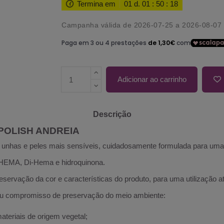
Termina em
01
d.
01
:
50
:
17
Campanha válida de 2026-07-25 a 2026-08-07
Adicionar ao carrinho
Descrição
 POLISH ANDREIA
s unhas e peles mais sensíveis, cuidadosamente formulada para uma 
HEMA, Di-Hema e hidroquinona.
rvação da cor e características do produto, para uma utilização até
compromisso de preservação do meio ambiente:
teriais de origem vegetal;