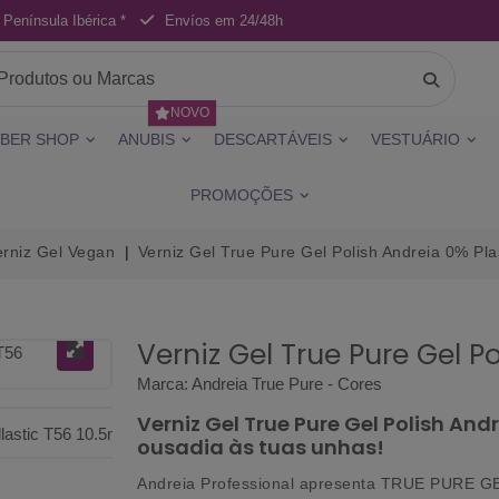
 Península Ibérica *
Envíos em 24/48h
NOVO
BER SHOP
ANUBIS
DESCARTÁVEIS
VESTUÁRIO
PROMOÇÕES
erniz Gel Vegan
Verniz Gel True Pure Gel Polish Andreia 0% Pla
Verniz Gel True Pure Gel P
Marca:
Andreia True Pure - Cores
Verniz Gel True Pure Gel Polish And
ousadia às tuas unhas!
Andreia Professional apresenta
TRUE PURE GEL