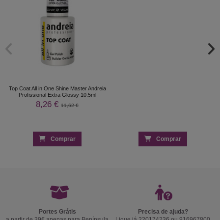
Top Coat All in One Shine Master Andreia
Profissional Extra Glossy 10.5ml
8,26 €
11,62 €
Comprar
Comprar
Portes Grátis
Precisa de ajuda?
a partir de 39€ apenas para Península
Ligue já 220174236 ou 916967800