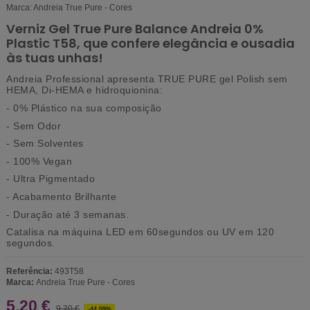
Marca:
Andreia True Pure - Cores
Verniz Gel True Pure Balance Andreia 0%
Plastic T58, que confere elegância e ousadia
às tuas unhas!
Andreia Professional apresenta
TRUE PURE gel Polish sem
HEMA, Di-HEMA e hidroquionina:
- 0% Plástico na sua composição
- Sem Odor
- Sem Solventes
- 100% Vegan
- Ultra Pigmentado
- Acabamento Brilhante
- Duração até 3 semanas.
Catalisa na máquina LED em 60segundos ou UV em 120
segundos.
Referência:
493T58
Marca:
Andreia True Pure - Cores
5,20 €
9,30 €
-44,09%