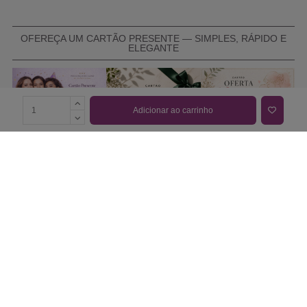
OFEREÇA UM CARTÃO PRESENTE — SIMPLES, RÁPIDO E
ELEGANTE
Adicionar ao carrinho
COMPRAR CARTÃO PRESENTE
PROMOÇÕES E REDUÇÕES
Todas as promoções e reduções de preço constantes na
nossa loja online são válidas de 01/06/2026 A 31/08/2026
INFORMAÇÕES