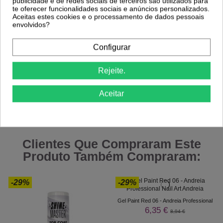
publicidade e de redes sociais de terceiros são utilizados para
te oferecer funcionalidades sociais e anúncios personalizados.
Aceitas estes cookies e o processamento de dados pessoais
envolvidos?
Configurar
Rejeite.
Aceitar
Comprar
Comprar
Clientes Que Compraram Este
Produto Também Compraram:
-29%
-29%
Gel Paint Red 06 - Andreia Professional
6,35 €
8,94 €