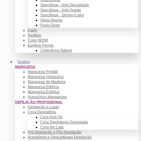
Specifique - Anti-Oleosidade
Specifique - Anti-Queda
Specifique - Dermo-Calm
Gloss Absolu
Fusio Dose
Evidy
Redken
Color WOW
Eugène Perma
Collections Nature
Estética
MARQUESA
Marquesa Portátil
Marquesa Hidraulica
Marquesa de Madeira
Marquesa Elétrica
Marquesa Estética
Acessórios Marquesas
DEPILAÇÃO PROFISSIONAL
Depilação a Laser
Cera Depilatória
Cera Roll On
Cera Depilatoria Granulada
Cera em Lata
Pré Depilação e Pós Depilação
Acessórios e Descartáveis Depilação