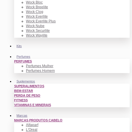
Wock Bloc
Wock Breelite
Wock Clog
Wock Everlite
Wock Everlite Plus
Wock Nube
Wock Securlite
Wock Waylite
Kits
Perfumes
PERFUMES
Perfumes Mulher
Perfumes Homem
Suplementos
SUPERALIMENTOS
BEM-ESTAR
PERDA DE PESO
FITNESS
VITAMINAS E MINERAIS
Marcas
MARCAS PRODUTOS CABELO
Alfaparf
L'Oreal