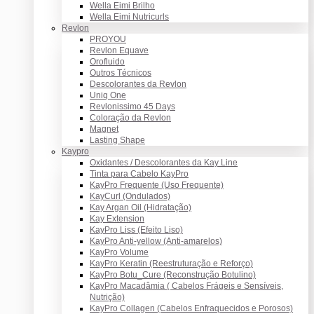
Wella Eimi Brilho
Wella Eimi Nutricurls
Revlon
PROYOU
Revlon Equave
Orofluido
Outros Técnicos
Descolorantes da Revlon
Uniq One
Revlonissimo 45 Days
Coloração da Revlon
Magnet
Lasting Shape
Kaypro
Oxidantes / Descolorantes da Kay Line
Tinta para Cabelo KayPro
KayPro Frequente (Uso Frequente)
KayCurl (Ondulados)
Kay Argan Oil (Hidratação)
Kay Extension
KayPro Liss (Efeito Liso)
KayPro Anti-yellow (Anti-amarelos)
KayPro Volume
KayPro Keratin (Reestruturação e Reforço)
KayPro Botu_Cure (Reconstrução Botulino)
KayPro Macadâmia ( Cabelos Frágeis e Sensíveis,
Nutrição)
KayPro Collagen (Cabelos Enfraquecidos e Porosos)