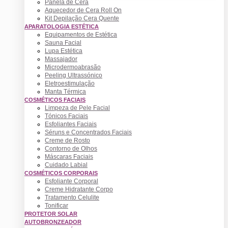
Panela de Cera
Aquecedor de Cera Roll On
Kit Depilação Cera Quente
APARATOLOGIA ESTÉTICA
Equipamentos de Estética
Sauna Facial
Lupa Estética
Massajador
Microdermoabrasão
Peeling Ultrassónico
Eletroestimulação
Manta Térmica
COSMÉTICOS FACIAIS
Limpeza de Pele Facial
Tónicos Faciais
Esfoliantes Faciais
Séruns e Concentrados Faciais
Creme de Rosto
Contorno de Olhos
Máscaras Faciais
Cuidado Labial
COSMÉTICOS CORPORAIS
Esfoliante Corporal
Creme Hidratante Corpo
Tratamento Celulite
Tonificar
PROTETOR SOLAR
AUTOBRONZEADOR