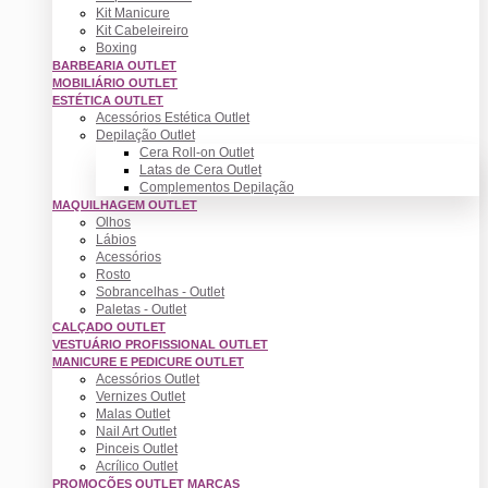
Kit Manicure
Kit Cabeleireiro
Boxing
BARBEARIA OUTLET
MOBILIÁRIO OUTLET
ESTÉTICA OUTLET
Acessórios Estética Outlet
Depilação Outlet
Cera Roll-on Outlet
Latas de Cera Outlet
Complementos Depilação
MAQUILHAGEM OUTLET
Olhos
Lábios
Acessórios
Rosto
Sobrancelhas - Outlet
Paletas - Outlet
CALÇADO OUTLET
VESTUÁRIO PROFISSIONAL OUTLET
MANICURE E PEDICURE OUTLET
Acessórios Outlet
Vernizes Outlet
Malas Outlet
Nail Art Outlet
Pinceis Outlet
Acrílico Outlet
PROMOÇÕES OUTLET MARCAS