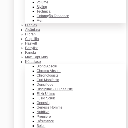
Volume
Styling
Technical
Coloração Tendence
Men
Olaplex
Alcântara
Hidran
Capicilin
Haskell
Babyliss
Fanola
Max Capi Kids
Kérastase
Blond Absolu
Chroma Absolu
Chronologiste
Curl Manifesto
Densifique
Discipline - Fluidealiste
Elixir Ultime
Fusio Scrub
Genesis
Genesis Homme
Nutritive
Première
Résistance
Soleil