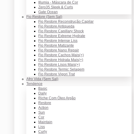
Illumia - Máscara de Cor
Zero35 Sleek & Curls
Gate Ocean
Fio Restore (Sem Sal)
Fio Restore Reconstrução Capilar
Fio Restore Antiqueda
Fio Restore Capillary Shock
Fio Restore Extreme Hydrate
Fio Restore Intense Liss
Fio Restore Matizante
Fio Restore Nano Repair
Fio Restore Cachos Mais(+)
Fio Restore Hidrata Mais(+)
Fio Restore Lisos Mais(+)
Fio Restore Termic Selagem
Fio Restore Vigori Trat
Afro Vida (Sem Sal)
Tendence
Basic
Daily
Riche Com Óleo Argão
Restore
Action
Sun
Cor
Maintain
Liss
Curly