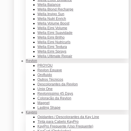
Wella Balance
Wella Blond Recharge
Wella Invigo Sun
Wella Nutri Enrich
Wella Volume Boost
Wella Eimi Volume
Wella Eimi Suavidade
Wella Eimi Brilho
Wella Eimi Nutricurls
Wella Eimi Textura
Wella Eimi Sprays
Wella Ultimate Repair
Revlon
PROYOU
Revlon Equave
Orofluido
Outros Técnicos
Descolorantes da Revlon
Uniq One
Revlonissimo 45 Days
Coloração da Revlon
Magnet
Lasting Shape
Kaypro
Oxidantes / Descolorantes da Kay Line
Tinta para Cabelo KayPro
KayPro Frequente (Uso Frequente)
KayCurl (Ondulados)