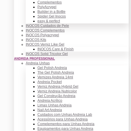
Complementos
PolyAcrygel
Builder in a Bottle
Spider Gel Inocos
easy & perfect
INOCOS Cuidados de Pele
INOCOS Complementos
INOCOS Polyacrygel
INOCOS Kits
INOCOS Verniz Like Gel
INOCOS Care & Finish
INOCOS Solid Tricolor Gel
ANDREIA PROFESSIONAL
Andreia Unhas
Gel Polish Andreia
The Gel Polish Andreia
Vernizes Andreia 14ml
Andreia Pocket
Verniz Andreia Hybrid Gel
Verniz Andreia Nutricolor
Gel Construção Andreia
Andreia Acrílico
Limas Unhas Andreia
Nail Art Andreia
Cuidados com Unhas Andreia Lab
Acessórios para Unhas Andreia
Complementos para Unhas Andreia
Equipamentos para Unhas Andreia