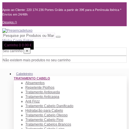
Apoio ao Cliente: 220 174 236
Portes Grátis a partir de 39€ para a Península Ibérica *
Envíos em 24/48h
Desejos (
)
Minha Conta
Entrar
Carrinho
0
0.00 €
×
Seu carrinho
Não existem mais produtos no seu carrinho
Cabeleireiro
TRATAMENTO CABELO
Alisamentos
Repelente Piolhos
Tratamento Antiqueda
Tratamento Anticaspa
Anti Frizz
Tratamento Cabelo Danificado
Hidratação para Cabelo
Tratamento Cabelo Oleoso
Tratamento Cabelo Fino
Tratamento Cabelos Brancos
Tratamento Cabelo Loiro