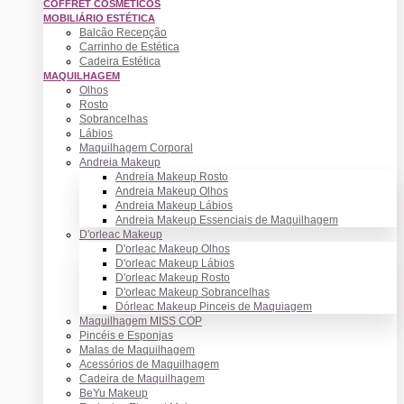
COFFRET COSMÉTICOS
MOBILIÁRIO ESTÉTICA
Balcão Recepção
Carrinho de Estética
Cadeira Estética
MAQUILHAGEM
Olhos
Rosto
Sobrancelhas
Lábios
Maquilhagem Corporal
Andreia Makeup
Andreia Makeup Rosto
Andreia Makeup Olhos
Andreia Makeup Lábios
Andreia Makeup Essenciais de Maquilhagem
D'orleac Makeup
D'orleac Makeup Olhos
D'orleac Makeup Lábios
D'orleac Makeup Rosto
D'orleac Makeup Sobrancelhas
Dórleac Makeup Pinceis de Maquiagem
Maquilhagem MISS COP
Pincéis e Esponjas
Malas de Maquilhagem
Acessórios de Maquilhagem
Cadeira de Maquilhagem
BeYu Makeup