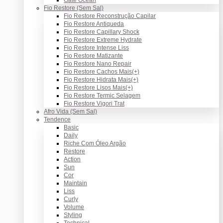
Fio Restore (Sem Sal)
Fio Restore Reconstrução Capilar
Fio Restore Antiqueda
Fio Restore Capillary Shock
Fio Restore Extreme Hydrate
Fio Restore Intense Liss
Fio Restore Matizante
Fio Restore Nano Repair
Fio Restore Cachos Mais(+)
Fio Restore Hidrata Mais(+)
Fio Restore Lisos Mais(+)
Fio Restore Termic Selagem
Fio Restore Vigori Trat
Afro Vida (Sem Sal)
Tendence
Basic
Daily
Riche Com Óleo Argão
Restore
Action
Sun
Cor
Maintain
Liss
Curly
Volume
Styling
Technical