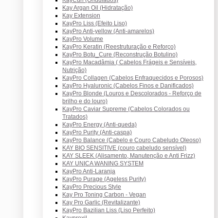
Kay Argan Oil (Hidratação)
Kay Extension
KayPro Liss (Efeito Liso)
KayPro Anti-yellow (Anti-amarelos)
KayPro Volume
KayPro Keratin (Reestruturação e Reforço)
KayPro Botu_Cure (Reconstrução Botulino)
KayPro Macadâmia ( Cabelos Frágeis e Sensíveis,
Nutrição)
KayPro Collagen (Cabelos Enfraquecidos e Porosos)
KayPro Hyaluronic (Cabelos Finos e Danificados)
KayPro Blonde (Louros e Descolorados - Reforço de
brilho e do louro)
KayPro Caviar Supreme (Cabelos Colorados ou
Tratados)
KayPro Energy (Anti-queda)
KayPro Purity (Anti-caspa)
KayPro Balance (Cabelo e Couro Cabeludo Oleoso)
KAY BIO SENSITIVE (couro cabeludo sensível)
KAY SLEEK (Alisamento, Manutenção e Anti Frizz)
KAY UNICA WANING SYSTEM
KayPro Anti-Laranja
KayPro Purage (Ageless Purity)
KayPro Precious Style
Kay Pro Toning Carbon - Vegan
Kay Pro Garlic (Revitalizante)
KayPro Bazilian Liss (Liso Perfeito)
Kayproxil