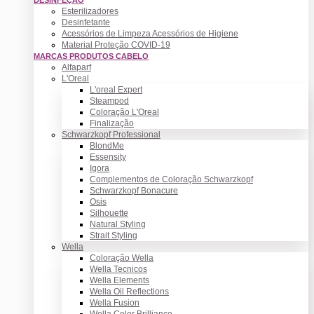
Esterilizadores
Desinfetante
Acessórios de Limpeza Acessórios de Higiene
Material Proteção COVID-19
MARCAS PRODUTOS CABELO
Alfaparf
L'Oreal
L'oreal Expert
Steampod
Coloração L'Oreal
Finalização
Schwarzkopf Professional
BlondMe
Essensity
Igora
Complementos de Coloração Schwarzkopf
Schwarzkopf Bonacure
Osis
Silhouette
Natural Styling
Strait Styling
Wella
Coloração Wella
Wella Tecnicos
Wella Elements
Wella Oil Reflections
Wella Fusion
Wella Color Brilliance