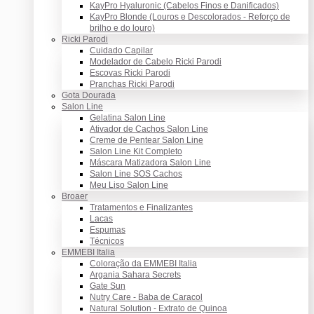
KayPro Hyaluronic (Cabelos Finos e Danificados)
KayPro Blonde (Louros e Descolorados - Reforço de
brilho e do louro)
Ricki Parodi
Cuidado Capilar
Modelador de Cabelo Ricki Parodi
Escovas Ricki Parodi
Pranchas Ricki Parodi
Gota Dourada
Salon Line
Gelatina Salon Line
Ativador de Cachos Salon Line
Creme de Pentear Salon Line
Salon Line Kit Completo
Máscara Matizadora Salon Line
Salon Line SOS Cachos
Meu Liso Salon Line
Broaer
Tratamentos e Finalizantes
Lacas
Espumas
Técnicos
EMMEBI Italia
Coloração da EMMEBI Italia
Argania Sahara Secrets
Gate Sun
Nutry Care - Baba de Caracol
Natural Solution - Extrato de Quinoa