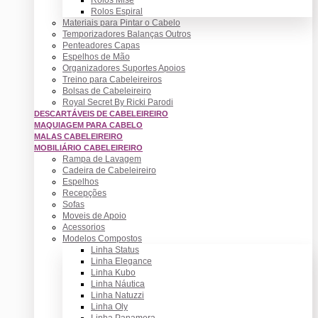
Rolos Espiral
Materiais para Pintar o Cabelo
Temporizadores Balanças Outros
Penteadores Capas
Espelhos de Mão
Organizadores Suportes Apoios
Treino para Cabeleireiros
Bolsas de Cabeleireiro
Royal Secret By Ricki Parodi
DESCARTÁVEIS DE CABELEIREIRO
MAQUIAGEM PARA CABELO
MALAS CABELEIREIRO
MOBILIÁRIO CABELEIREIRO
Rampa de Lavagem
Cadeira de Cabeleireiro
Espelhos
Recepções
Sofas
Moveis de Apoio
Acessorios
Modelos Compostos
Linha Status
Linha Elegance
Linha Kubo
Linha Náutica
Linha Natuzzi
Linha Oly
Linha Panamera