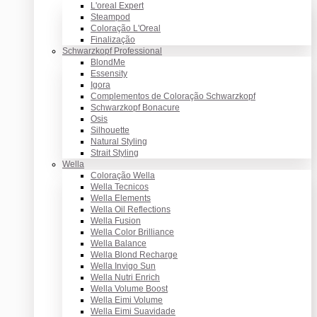
L'oreal Expert
Steampod
Coloração L'Oreal
Finalização
Schwarzkopf Professional
BlondMe
Essensity
Igora
Complementos de Coloração Schwarzkopf
Schwarzkopf Bonacure
Osis
Silhouette
Natural Styling
Strait Styling
Wella
Coloração Wella
Wella Tecnicos
Wella Elements
Wella Oil Reflections
Wella Fusion
Wella Color Brilliance
Wella Balance
Wella Blond Recharge
Wella Invigo Sun
Wella Nutri Enrich
Wella Volume Boost
Wella Eimi Volume
Wella Eimi Suavidade