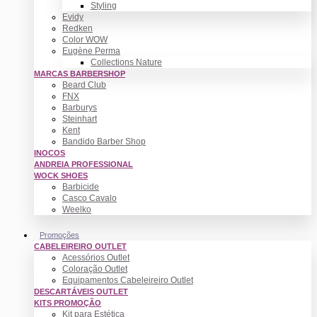
Styling
Evidy
Redken
Color WOW
Eugène Perma
Collections Nature
MARCAS BARBERSHOP
Beard Club
FNX
Barburys
Steinhart
Kent
Bandido Barber Shop
INOCOS
ANDREIA PROFESSIONAL
WOCK SHOES
Barbicide
Casco Cavalo
Weelko
Promoções
CABELEIREIRO OUTLET
Acessórios Outlet
Coloração Outlet
Equipamentos Cabeleireiro Outlet
DESCARTÁVEIS OUTLET
KITS PROMOÇÃO
Kit para Estética