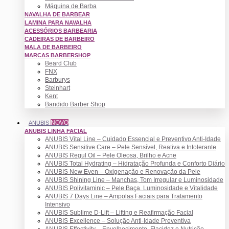
Máquina de Barba
NAVALHA DE BARBEAR
LAMINA PARA NAVALHA
ACESSÓRIOS BARBEARIA
CADEIRAS DE BARBEIRO
MALA DE BARBEIRO
MARCAS BARBERSHOP
Beard Club
FNX
Barburys
Steinhart
Kent
Bandido Barber Shop
NOVO
ANUBIS
ANUBIS LINHA FACIAL
ANUBIS Vital Line – Cuidado Essencial e Preventivo Anti-Idade
ANUBIS Sensitive Care – Pele Sensível, Reativa e Intolerante
ANUBIS Regul Oil – Pele Oleosa, Brilho e Acne
ANUBIS Total Hydrating – Hidratação Profunda e Conforto Diário
ANUBIS New Even – Oxigenação e Renovação da Pele
ANUBIS Shining Line – Manchas, Tom Irregular e Luminosidade
ANUBIS Polivitaminic – Pele Baça, Luminosidade e Vitalidade
ANUBIS 7 Days Line – Ampolas Faciais para Tratamento
Intensivo
ANUBIS Sublime D-Lift – Lifting e Reafirmação Facial
ANUBIS Excellence – Solução Anti-Idade Preventiva
ANUBIS Effectivity – Envelhecimento, Flacidez e Nutrição