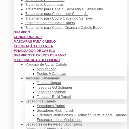
Tratamento Cabelo Liso
Tratamento para Cabelo Cacheado e Cabelo Afro
Tratamento para Cabelo com Coloração
Tratamento para Couro Cabeludo Sensível
Protetores Solares para Cabelo
Tratamento para Cabelo Criança e Cabelo Bebé
SHAMPOO
CONDICIONADOR
MÁSCARAS PARA CABELO
COLORAÇÃO E TÉCNICA
FINALIZADOR DE CABELO
SHAMPOOS E CREMES DE RAMPA
MATERIAL DE CABELEIREIRO
Maquina de Cortar Cabelo
Manutenção
Pentes & Cabeças
Tesouras Cabeleireiro
Tesoura Jaguar
Tesouras GS Solingen
Tesouras Steinhart
Tesouras Ricki Parodi
Secador de Cabelo
Secadores Parlux
Secadores Ricki Parodi
Difusores Profissionais – Definição Perfeita para Cabelos
Encaracolados e Ondulados
Secadores de Pé Aéreo Vaporizador
Prancha de Cabelo a Vapor