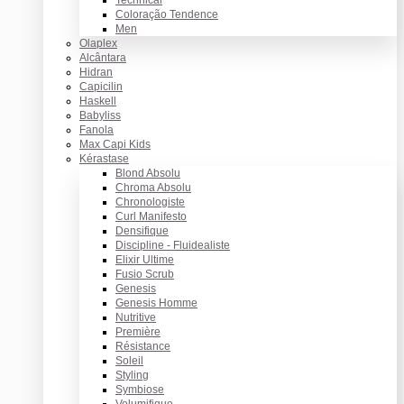
Coloração Tendence
Men
Olaplex
Alcântara
Hidran
Capicilin
Haskell
Babyliss
Fanola
Max Capi Kids
Kérastase
Blond Absolu
Chroma Absolu
Chronologiste
Curl Manifesto
Densifique
Discipline - Fluidealiste
Elixir Ultime
Fusio Scrub
Genesis
Genesis Homme
Nutritive
Première
Résistance
Soleil
Styling
Symbiose
Volumifique