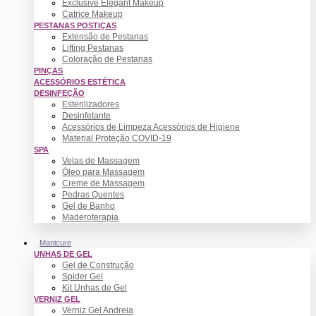
Exclusive Elegant Makeup
Catrice Makeup
PESTANAS POSTIÇAS
Extensão de Pestanas
Lifting Pestanas
Coloração de Pestanas
PINÇAS
ACESSÓRIOS ESTÉTICA
DESINFEÇÃO
Esterilizadores
Desinfetante
Acessórios de Limpeza Acessórios de Higiene
Material Proteção COVID-19
SPA
Velas de Massagem
Óleo para Massagem
Creme de Massagem
Pedras Quentes
Gel de Banho
Maderoterapia
Manicure
UNHAS DE GEL
Gel de Construção
Spider Gel
Kit Unhas de Gel
VERNIZ GEL
Verniz Gel Andreia