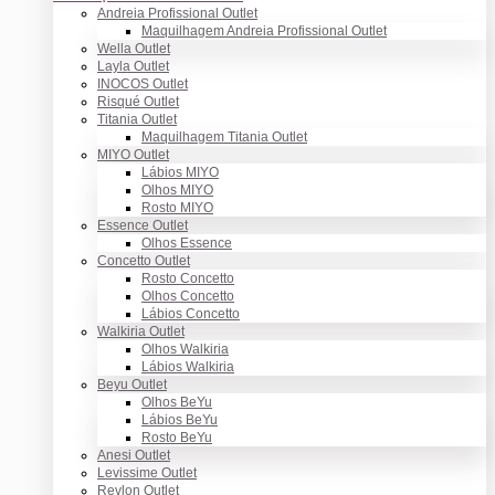
Andreia Profissional Outlet
Maquilhagem Andreia Profissional Outlet
Wella Outlet
Layla Outlet
INOCOS Outlet
Risqué Outlet
Titania Outlet
Maquilhagem Titania Outlet
MIYO Outlet
Lábios MIYO
Olhos MIYO
Rosto MIYO
Essence Outlet
Olhos Essence
Concetto Outlet
Rosto Concetto
Olhos Concetto
Lábios Concetto
Walkiria Outlet
Olhos Walkiria
Lábios Walkiria
Beyu Outlet
Olhos BeYu
Lábios BeYu
Rosto BeYu
Anesi Outlet
Levissime Outlet
Revlon Outlet