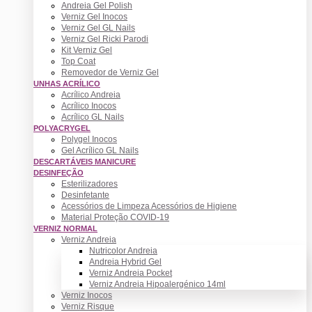
Andreia Gel Polish
Verniz Gel Inocos
Verniz Gel GL Nails
Verniz Gel Ricki Parodi
Kit Verniz Gel
Top Coat
Removedor de Verniz Gel
UNHAS ACRÍLICO
Acrílico Andreia
Acrílico Inocos
Acrílico GL Nails
POLYACRYGEL
Polygel Inocos
Gel Acrílico GL Nails
DESCARTÁVEIS MANICURE
DESINFEÇÃO
Esterilizadores
Desinfetante
Acessórios de Limpeza Acessórios de Higiene
Material Proteção COVID-19
VERNIZ NORMAL
Verniz Andreia
Nutricolor Andreia
Andreia Hybrid Gel
Verniz Andreia Pocket
Verniz Andreia Hipoalergénico 14ml
Verniz Inocos
Verniz Risque