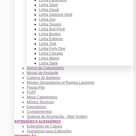
Linha Glam
Linha Gaudi
Linha Galeone Gold
Linha Zoe
Linha Square
Linha Bolt Privé
Linha Boston
Linha Extreme
Linha York
Linha Forty One
Linha Chicago
Linha Miami
Linha Stark
Banco de Cabeleireiro
Mesas de Ajudante
Cadeira de Barbeiro
Móveis Separadores p/ Rampa Lavagem
Pousa-Pés
PUFF
Mesa Cabeleireiro
Móveis Tecnicos
Expositores
Complementos
Sistema de Arrumação - Wall System
EXTENSÕES E ACESSÓRIOS
Extensões de Cabelo
Acessórios para Extensões
DESINFEÇÃO