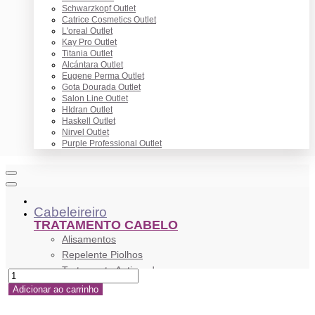
Schwarzkopf Outlet
Catrice Cosmetics Outlet
L'oreal Outlet
Kay Pro Outlet
Titania Outlet
Alcántara Outlet
Eugene Perma Outlet
Gota Dourada Outlet
Salon Line Outlet
HIdran Outlet
Haskell Outlet
Nirvel Outlet
Purple Professional Outlet
Cabeleireiro
TRATAMENTO CABELO
Alisamentos
Repelente Piolhos
Tratamento Antiqueda
Tratamento Anticaspa
Adicionar ao carrinho
Anti Frizz