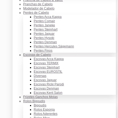
Pranchas de Cabelo
Modelador de Cabelo
Pentes de Cabelo
Pentes Acca Kappa
Pentes Comair
Pentes Janeke
Pentes Steinhart
Pentes Jaguar
Pentes Hysoki
Pentes Denman
Pentes Hercules Sägemann
Pentes Finos
Escovas de Cabelo
Escovas Acca Kappa
Escovas TERMIX
Escovas Steinhart
Escovas EUROSTIL
Diversas
Escovas Jaguar
Escovas Ricki Parodi
Escovas Denman
Escovas Kent Salon
Frizetes Ganchos Molas
Rolos Bigoudis
Bigoudis
Rolos Esponja
Rolos Aderentes
Rolos Mise