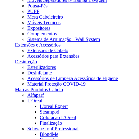
Móveis Separadores p/ Rampa Lavagem
Pousa-Pés
PUFF
Mesa Cabeleireiro
Móveis Tecnicos
Expositores
Complementos
Sistema de Arrumação - Wall System
Extensões e Acessórios
Extensões de Cabelo
Acessórios para Extensões
Desinfeção
Esterilizadores
Desinfetante
Acessórios de Limpeza Acessórios de Higiene
Material Proteção COVID-19
Marcas Produtos Cabelo
Alfaparf
L'Oreal
L'oreal Expert
Steampod
Coloração L'Oreal
Finalização
Schwarzkopf Professional
BlondMe