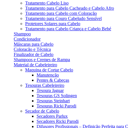
Tratamento Cabelo Liso
Tratamento para Cabelo Cacheado e Cabelo Afro
Tratamento para Cabelo com Coloração
Tratamento para Couro Cabeludo Sensível
Protetores Solares para Cabelo
Tratamento para Cabelo Criança e Cabelo Bebé
Shampoo
Condicionador
Máscaras para Cabelo
Coloração e Técnica
Finalizador de Cabelo
Shampoos e Cremes de Rampa
Material de Cabeleireiro
Maquina de Cortar Cabelo
Manutenção
Pentes & Cabeças
Tesouras Cabeleireiro
Tesoura Jaguar
Tesouras GS Solingen
Tesouras Steinhart
Tesouras Ricki Parodi
Secador de Cabelo
Secadores Parlux
Secadores Ricki Parodi
Difusores Profissionais – Definição Perfeita para