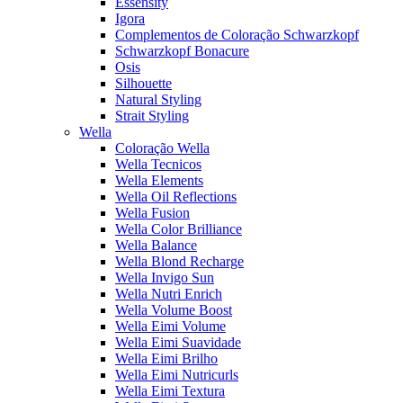
Essensity
Igora
Complementos de Coloração Schwarzkopf
Schwarzkopf Bonacure
Osis
Silhouette
Natural Styling
Strait Styling
Wella
Coloração Wella
Wella Tecnicos
Wella Elements
Wella Oil Reflections
Wella Fusion
Wella Color Brilliance
Wella Balance
Wella Blond Recharge
Wella Invigo Sun
Wella Nutri Enrich
Wella Volume Boost
Wella Eimi Volume
Wella Eimi Suavidade
Wella Eimi Brilho
Wella Eimi Nutricurls
Wella Eimi Textura