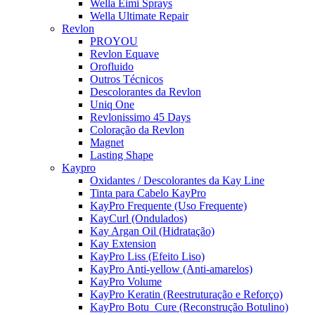
Wella Eimi Sprays
Wella Ultimate Repair
Revlon
PROYOU
Revlon Equave
Orofluido
Outros Técnicos
Descolorantes da Revlon
Uniq One
Revlonissimo 45 Days
Coloração da Revlon
Magnet
Lasting Shape
Kaypro
Oxidantes / Descolorantes da Kay Line
Tinta para Cabelo KayPro
KayPro Frequente (Uso Frequente)
KayCurl (Ondulados)
Kay Argan Oil (Hidratação)
Kay Extension
KayPro Liss (Efeito Liso)
KayPro Anti-yellow (Anti-amarelos)
KayPro Volume
KayPro Keratin (Reestruturação e Reforço)
KayPro Botu_Cure (Reconstrução Botulino)