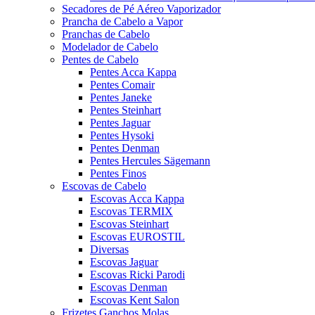
Secadores de Pé Aéreo Vaporizador
Prancha de Cabelo a Vapor
Pranchas de Cabelo
Modelador de Cabelo
Pentes de Cabelo
Pentes Acca Kappa
Pentes Comair
Pentes Janeke
Pentes Steinhart
Pentes Jaguar
Pentes Hysoki
Pentes Denman
Pentes Hercules Sägemann
Pentes Finos
Escovas de Cabelo
Escovas Acca Kappa
Escovas TERMIX
Escovas Steinhart
Escovas EUROSTIL
Diversas
Escovas Jaguar
Escovas Ricki Parodi
Escovas Denman
Escovas Kent Salon
Frizetes Ganchos Molas