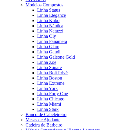
Modelos Compostos
Linha Status
Linha Elegance
Linha Kubo
Linha Náutica
Linha Natuzzi
Linha Oly
Linha Panamera
Linha Glam
Linha Gaudi
Linha Galeone Gold
Linha Zoe
Linha Square
Linha Bolt Privé
Linha Boston
Linha Extreme
Linha York
Linha Forty One
Linha Chicago
Linha Miami
Linha Stark
Banco de Cabeleireiro
Mesas de Ajudante
Cadeira de Barbeiro