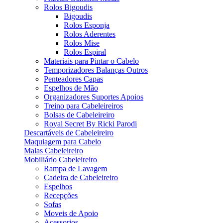
Rolos Bigoudis
Bigoudis
Rolos Esponja
Rolos Aderentes
Rolos Mise
Rolos Espiral
Materiais para Pintar o Cabelo
Temporizadores Balanças Outros
Penteadores Capas
Espelhos de Mão
Organizadores Suportes Apoios
Treino para Cabeleireiros
Bolsas de Cabeleireiro
Royal Secret By Ricki Parodi
Descartáveis de Cabeleireiro
Maquiagem para Cabelo
Malas Cabeleireiro
Mobiliário Cabeleireiro
Rampa de Lavagem
Cadeira de Cabeleireiro
Espelhos
Recepções
Sofas
Moveis de Apoio
Acessorios