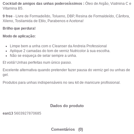
Cocktail de amigos das unhas poderosíssimos :
Óleo de Argão, Viatmina C e
Vitamina B5.
9 free
- Livre de Formadeíldo, Tolueno, DBP, Resina de Formaldeído, Cânfora,
Xileno, Tosilamida de Etilo, Parabenos e Acetona!
Brilho que perdura!
Modo de aplicação:
Limpe bem a unha com o Cleanser da Andreia Professional
Aplique 2 camadas do tom de verniz Nutricolor à sua escolha.
Não se esqueça de selar sempre a unha.
Et voilá! Unhas perfeitas num único passo.
Excelente alternativa quando pretender fazer pausa do verniz gel ou unhas de
gel.
Produtos para unhas indispensáveis no seu kit de manicure profissional.
Dados do produto
ean13
5603927870685
Comentários
(0)