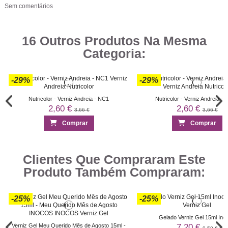
Sem comentários
16 Outros Produtos Na Mesma
Categoria:
-29%
-29%
Nutricolor - Verniz Andreia - NC1
Nutricolor - Verniz Andreia -
2,60 €
2,60 €
3,66 €
3,66 €
Comprar
Comprar
-29%
-29%
-29%
-29%
-29%
-29%
-29%
-29%
-29%
-29%
-29%
-29%
-29%
-29%
Clientes Que Compraram Este
Produto Também Compraram:
-25%
-25%
Gelado Verniz Gel 15ml Ino
7,20 €
Verniz Gel Meu Querido Mês de Agosto 15ml -