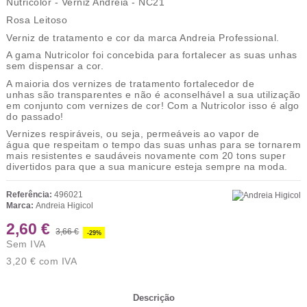
Nutricolor - Verniz Andreia - NC21
Rosa Leitoso
Verniz de tratamento e cor
da marca Andreia Professional.
A gama Nutricolor foi concebida para
fortalecer as suas unhas
sem dispensar a cor.
A maioria dos vernizes de
tratamento fortalecedor de
unhas
são transparentes e não é aconselhável a sua utilização
em conjunto com vernizes de cor! Com a Nutricolor isso é algo
do passado!
Vernizes respiráveis
, ou seja,
permeáveis ao vapor de
água
que respeitam o tempo das suas unhas para se tornarem
mais resistentes e saudáveis novamente com
20 tons super
divertidos
para que a sua manicure esteja sempre na moda.
Referência:
496021
Marca:
Andreia Higicol
2,60 €
3,66 €
-29%
Sem IVA
3,20 €
com IVA
Descrição