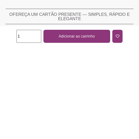
OFEREÇA UM CARTÃO PRESENTE — SIMPLES, RÁPIDO E
ELEGANTE
Adicionar ao carrinho
COMPRAR CARTÃO PRESENTE
PROMOÇÕES E REDUÇÕES
Todas as promoções e reduções de preço constantes na
nossa loja online são válidas de 01/06/2026 A 31/08/2026
INFORMAÇÕES
BLOG DE BELEZA