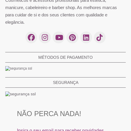
Cosméticos e acessórios profissionais para estética,
Comprar
Comprar
Comprar
Comprar
Comprar
Comprar
Comprar
Comprar
manicure, cabeleireiro e barber shop. As melhores marcas
para cuidar de si e dos seus clientes com qualidade e
elegância.
MÉTODOS DE PAGAMENTO
SEGURANÇA