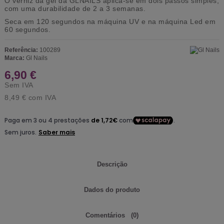
O verniz da gel da GLNAILS aplica-se em dois passos simples,
com uma durabilidade de 2 a 3 semanas.
Seca em 120 segundos na máquina UV e na máquina Led em
60 segundos.
Referência:
100289
Marca:
Gl Nails
6,90 €
Sem IVA
8,49 €
com IVA
Descrição
Dados do produto
Comentários
(0)