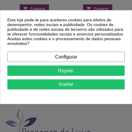
Comprar
Comprar
Esta loja pede-te para aceitares cookies para efeitos de
desempenho, redes sociais e publicidade. Os cookies de
publicidade e de redes sociais de terceiros são utilizados para
te oferecer funcionalidades sociais e anúncios personalizados.
Aceitas estes cookies e o processamento de dados pessoais
envolvidos?
Portes Grátis
Precisa de ajuda?
Configurar
a partir de 39€ apenas para Península
Ligue já 220174236 ou 916967800
Ibérica exceto Ilhas *
das 9h às 18h.
Rejeite.
Aceitar
Envios em 24/48h
14 Dias para Trocas
coloque o nº telemóvel para um melhor
ou Devoluções. Ver
Politica de
serviço de entrega.
Devolução
.