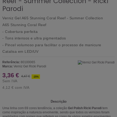
Reef - Summer Collection - Ricki
Parodi
Verniz Gel A65 Stunning Coral Reef - Summer Collection
A65 Stunning Coral Reef
- Cobertura perfeita
- Tons intensos e ultra pigmentados
- Pincel volumoso para facilitar o processo de manicure
Catalisa em LED/UV
Referência:
80100065
Marca:
Verniz Gel Ricki Parodi
3,36 €
4,47 €
-25%
Sem IVA
4,12 €
com IVA
Descrição
Uma linha com 69 cores tendência, a coleção
Gel Polish Ricki Parodi
tem
como inspiração a natureza envolvente, sendo que todos os vernizes foram
apelidados com nomes que refletem as cores de vários aspetos envolventes