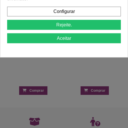
Alicate Cutículas Inox 10cm - 8mm - Stell
Verniz Gel Inocos Naked Nails 468 Cru
Configurar
Pro
Uncovered
4,50 €
7,20 €
6,25 €
9,59 €
Rejeite.
Aceitar
Comprar
Comprar