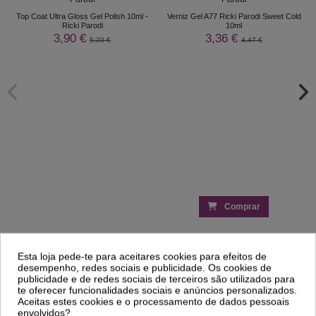
Top Coat Ultra Gloss Gel Polish 10ml -
Verniz Gel A77 Ricki Parodi Sweet Cold
Ricki Parodi
10ml
3,90 €
3,36 €
5,20 €
4,47 €
Comprar
Clientes Que Compraram Este
Esta loja pede-te para aceitares cookies para efeitos de
desempenho, redes sociais e publicidade. Os cookies de
Produto Também Compraram:
publicidade e de redes sociais de terceiros são utilizados para
te oferecer funcionalidades sociais e anúncios personalizados.
Aceitas estes cookies e o processamento de dados pessoais
-28%
-25%
envolvidos?