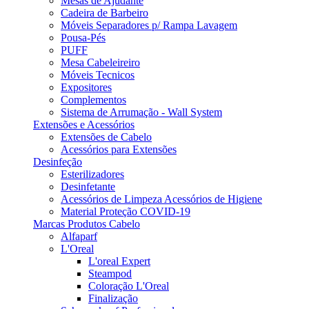
Mesas de Ajudante
Cadeira de Barbeiro
Móveis Separadores p/ Rampa Lavagem
Pousa-Pés
PUFF
Mesa Cabeleireiro
Móveis Tecnicos
Expositores
Complementos
Sistema de Arrumação - Wall System
Extensões e Acessórios
Extensões de Cabelo
Acessórios para Extensões
Desinfeção
Esterilizadores
Desinfetante
Acessórios de Limpeza Acessórios de Higiene
Material Proteção COVID-19
Marcas Produtos Cabelo
Alfaparf
L'Oreal
L'oreal Expert
Steampod
Coloração L'Oreal
Finalização