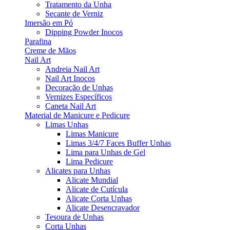
Tratamento da Unha
Secante de Verniz
Imersão em Pó
Dipping Powder Inocos
Parafina
Creme de Mãos
Nail Art
Andreia Nail Art
Nail Art Inocos
Decoração de Unhas
Vernizes Específicos
Caneta Nail Art
Material de Manicure e Pedicure
Limas Unhas
Limas Manicure
Limas 3/4/7 Faces Buffer Unhas
Lima para Unhas de Gel
Lima Pedicure
Alicates para Unhas
Alicate Mundial
Alicate de Cutícula
Alicate Corta Unhas
Alicate Desencravador
Tesoura de Unhas
Corta Unhas