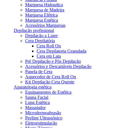
Marquesa Hidraulica
Marquesa de Madeira
Marquesa Elétrica
Marquesa Estética
Acessórios Marquesas
Depilação profissional
Depilação a Laser
Cera Depilatória
Cera Roll On
Cera Depilatoria Granulada
Cera em Lata
Pré Depilação e Pós Depilação
Acessórios e Descartáveis Depilação
Panela de Cera
Aquecedor de Cera Roll On
Kit Depilação Cera Quente
Aparatologia estética
Equipamentos de Estética
Sauna Facial
Lupa Estética
Massajador
Microdermoabrasão
Peeling Ultrassónico
Eletroestimulação