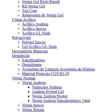
Verniz Gel Ricki Parodi
Kit Verniz Gel
Top Coat
Removedor de Verniz Gel
Unhas Acrílico
Acrílico Andreia
Acrílico Inocos
Acrílico GL Nails
Polyacrygel
Polygel Inocos
Gel Acrílico GL Nails
Descartáveis Manicure
Desinfeção
Esterilizadores
Desinfetante
Acessórios de Limpeza Acessórios de Higiene
Material Proteção COVID-19
Verniz Normal
Verniz Andreia
Nutricolor Andreia
Andreia Hybrid Gel
Verniz Andreia Pocket
Verniz Andreia Hipoalergénico 14ml
Verniz Inocos
Verniz Risque