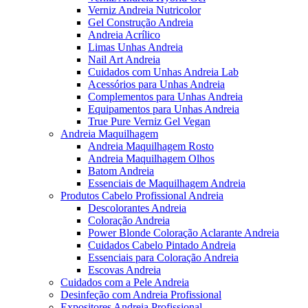
Verniz Andreia Nutricolor
Gel Construção Andreia
Andreia Acrílico
Limas Unhas Andreia
Nail Art Andreia
Cuidados com Unhas Andreia Lab
Acessórios para Unhas Andreia
Complementos para Unhas Andreia
Equipamentos para Unhas Andreia
True Pure Verniz Gel Vegan
Andreia Maquilhagem
Andreia Maquilhagem Rosto
Andreia Maquilhagem Olhos
Batom Andreia
Essenciais de Maquilhagem Andreia
Produtos Cabelo Profissional Andreia
Descolorantes Andreia
Coloração Andreia
Power Blonde Coloração Aclarante Andreia
Cuidados Cabelo Pintado Andreia
Essenciais para Coloração Andreia
Escovas Andreia
Cuidados com a Pele Andreia
Desinfeção com Andreia Profissional
Expositores Andreia Profissional