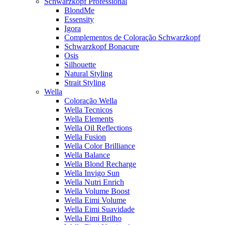
Schwarzkopf Professional
BlondMe
Essensity
Igora
Complementos de Coloração Schwarzkopf
Schwarzkopf Bonacure
Osis
Silhouette
Natural Styling
Strait Styling
Wella
Coloração Wella
Wella Tecnicos
Wella Elements
Wella Oil Reflections
Wella Fusion
Wella Color Brilliance
Wella Balance
Wella Blond Recharge
Wella Invigo Sun
Wella Nutri Enrich
Wella Volume Boost
Wella Eimi Volume
Wella Eimi Suavidade
Wella Eimi Brilho