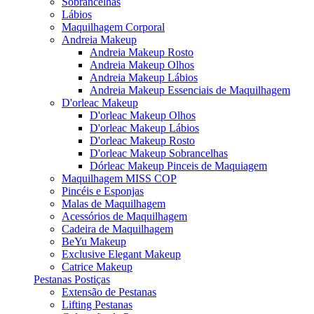
Sobrancelhas
Lábios
Maquilhagem Corporal
Andreia Makeup
Andreia Makeup Rosto
Andreia Makeup Olhos
Andreia Makeup Lábios
Andreia Makeup Essenciais de Maquilhagem
D'orleac Makeup
D'orleac Makeup Olhos
D'orleac Makeup Lábios
D'orleac Makeup Rosto
D'orleac Makeup Sobrancelhas
Dórleac Makeup Pinceis de Maquiagem
Maquilhagem MISS COP
Pincéis e Esponjas
Malas de Maquilhagem
Acessórios de Maquilhagem
Cadeira de Maquilhagem
BeYu Makeup
Exclusive Elegant Makeup
Catrice Makeup
Pestanas Postiças
Extensão de Pestanas
Lifting Pestanas