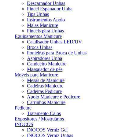
Descarnador Unhas
Pincel Espanador Unha
Tips Unhas
Instrumentos Apoio
Malas Manicure
Pinceis para Unhas
Equipamentos Manicure
Catalisador Unhas LED/UV
Broca Unhas
Ponteiras para Broca de Unhas
Aspiradores Unha
Candeeiro Manicure
Massajador de pés
Moveis para Manicure
Mesas de Manicure
Cadeiras Manicure
Cadeiras Pedicure
Apoio Manicure e Pedicure
Carrinhos Manicure
Pedicure
Tratamento Calos
Expositores / Mostruários
INOCOS
INOCOS Verniz Gel
INOCOS Verniz Unhas