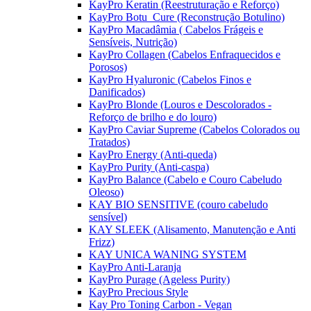
KayPro Keratin (Reestruturação e Reforço)
KayPro Botu_Cure (Reconstrução Botulino)
KayPro Macadâmia ( Cabelos Frágeis e
Sensíveis, Nutrição)
KayPro Collagen (Cabelos Enfraquecidos e
Porosos)
KayPro Hyaluronic (Cabelos Finos e
Danificados)
KayPro Blonde (Louros e Descolorados -
Reforço de brilho e do louro)
KayPro Caviar Supreme (Cabelos Colorados ou
Tratados)
KayPro Energy (Anti-queda)
KayPro Purity (Anti-caspa)
KayPro Balance (Cabelo e Couro Cabeludo
Oleoso)
KAY BIO SENSITIVE (couro cabeludo
sensível)
KAY SLEEK (Alisamento, Manutenção e Anti
Frizz)
KAY UNICA WANING SYSTEM
KayPro Anti-Laranja
KayPro Purage (Ageless Purity)
KayPro Precious Style
Kay Pro Toning Carbon - Vegan