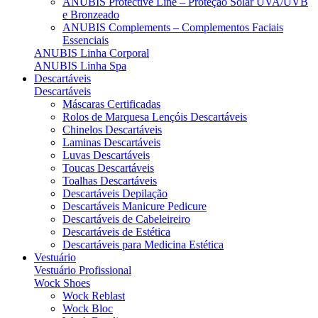
ANUBIS Protective Line – Proteção Solar UVA/UVB
e Bronzeado
ANUBIS Complements – Complementos Faciais
Essenciais
ANUBIS Linha Corporal
ANUBIS Linha Spa
Descartáveis
Descartáveis
Máscaras Certificadas
Rolos de Marquesa Lençóis Descartáveis
Chinelos Descartáveis
Laminas Descartáveis
Luvas Descartáveis
Toucas Descartáveis
Toalhas Descartáveis
Descartáveis Depilação
Descartáveis Manicure Pedicure
Descartáveis de Cabeleireiro
Descartáveis de Estética
Descartáveis para Medicina Estética
Vestuário
Vestuário Profissional
Wock Shoes
Wock Reblast
Wock Bloc