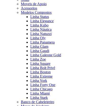
Moveis de Apoio
Acessorios
Modelos Compostos
Linha Status
Linha Elegance
Linha Kubo
Linha Náutica
Linha Natuzzi
Linha Oly
Linha Panamera
Linha Glam
Linha Gaudi
Linha Galeone Gold
Linha Zoe
Linha Square
Linha Bolt Privé
Linha Boston
Linha Extreme
Linha York
Linha Forty One
Linha Chicago
Linha Miami
Linha Stark
Banco de Cabeleireiro