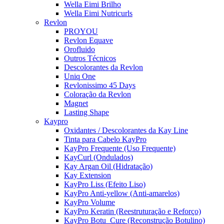
Wella Eimi Brilho
Wella Eimi Nutricurls
Revlon
PROYOU
Revlon Equave
Orofluido
Outros Técnicos
Descolorantes da Revlon
Uniq One
Revlonissimo 45 Days
Coloração da Revlon
Magnet
Lasting Shape
Kaypro
Oxidantes / Descolorantes da Kay Line
Tinta para Cabelo KayPro
KayPro Frequente (Uso Frequente)
KayCurl (Ondulados)
Kay Argan Oil (Hidratação)
Kay Extension
KayPro Liss (Efeito Liso)
KayPro Anti-yellow (Anti-amarelos)
KayPro Volume
KayPro Keratin (Reestruturação e Reforço)
KayPro Botu_Cure (Reconstrução Botulino)