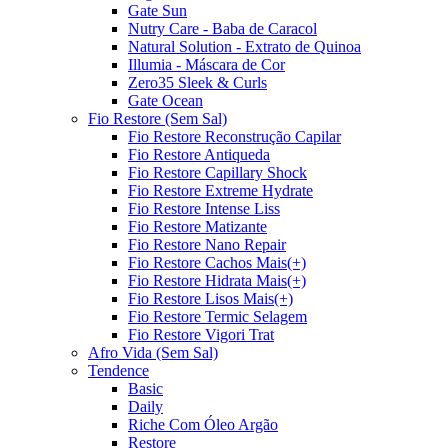
Gate Sun
Nutry Care - Baba de Caracol
Natural Solution - Extrato de Quinoa
Illumia - Máscara de Cor
Zero35 Sleek & Curls
Gate Ocean
Fio Restore (Sem Sal)
Fio Restore Reconstrução Capilar
Fio Restore Antiqueda
Fio Restore Capillary Shock
Fio Restore Extreme Hydrate
Fio Restore Intense Liss
Fio Restore Matizante
Fio Restore Nano Repair
Fio Restore Cachos Mais(+)
Fio Restore Hidrata Mais(+)
Fio Restore Lisos Mais(+)
Fio Restore Termic Selagem
Fio Restore Vigori Trat
Afro Vida (Sem Sal)
Tendence
Basic
Daily
Riche Com Óleo Argão
Restore