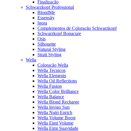
Finalização
Schwarzkopf Professional
BlondMe
Essensity
Igora
Complementos de Coloração Schwarzkopf
Schwarzkopf Bonacure
Osis
Silhouette
Natural Styling
Strait Styling
Wella
Coloração Wella
Wella Tecnicos
Wella Elements
Wella Oil Reflections
Wella Fusion
Wella Color Brilliance
Wella Balance
Wella Blond Recharge
Wella Invigo Sun
Wella Nutri Enrich
Wella Volume Boost
Wella Eimi Volume
Wella Eimi Suavidade