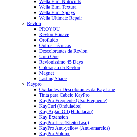
Wella Eimi Nutricurls
Wella Eimi Textura
Wella Eimi Sprays
Wella Ultimate Repair
Revlon
PROYOU
Revlon Equave
Orofluido
Outros Técnicos
Descolorantes da Revlon
Uniq One
Revlonissimo 45 Days
Coloração da Revlon
Magnet
Lasting Shape
Kaypro
Oxidantes / Descolorantes da Kay Line
Tinta para Cabelo KayPro
KayPro Frequente (Uso Frequente)
KayCurl (Ondulados)
Kay Argan Oil (Hidratação)
Kay Extension
KayPro Liss (Efeito Liso)
KayPro Anti-yellow (Anti-amarelos)
KayPro Volume