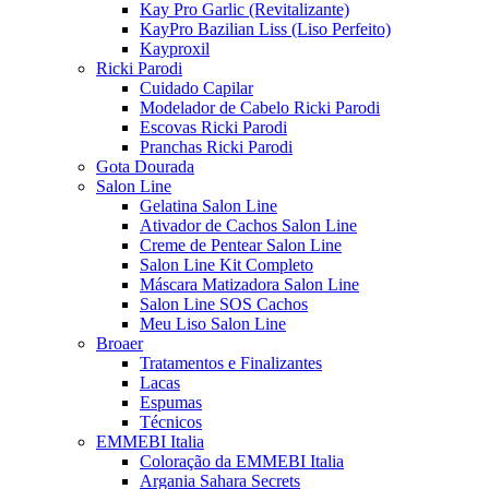
Kay Pro Garlic (Revitalizante)
KayPro Bazilian Liss (Liso Perfeito)
Kayproxil
Ricki Parodi
Cuidado Capilar
Modelador de Cabelo Ricki Parodi
Escovas Ricki Parodi
Pranchas Ricki Parodi
Gota Dourada
Salon Line
Gelatina Salon Line
Ativador de Cachos Salon Line
Creme de Pentear Salon Line
Salon Line Kit Completo
Máscara Matizadora Salon Line
Salon Line SOS Cachos
Meu Liso Salon Line
Broaer
Tratamentos e Finalizantes
Lacas
Espumas
Técnicos
EMMEBI Italia
Coloração da EMMEBI Italia
Argania Sahara Secrets