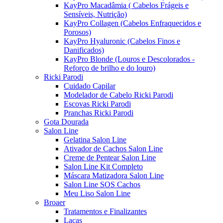
KayPro Macadâmia ( Cabelos Frágeis e
Sensíveis, Nutrição)
KayPro Collagen (Cabelos Enfraquecidos e
Porosos)
KayPro Hyaluronic (Cabelos Finos e
Danificados)
KayPro Blonde (Louros e Descolorados -
Reforço de brilho e do louro)
Ricki Parodi
Cuidado Capilar
Modelador de Cabelo Ricki Parodi
Escovas Ricki Parodi
Pranchas Ricki Parodi
Gota Dourada
Salon Line
Gelatina Salon Line
Ativador de Cachos Salon Line
Creme de Pentear Salon Line
Salon Line Kit Completo
Máscara Matizadora Salon Line
Salon Line SOS Cachos
Meu Liso Salon Line
Broaer
Tratamentos e Finalizantes
Lacas