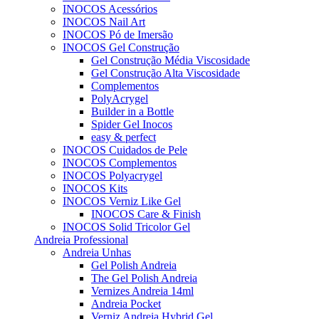
INOCOS Acessórios
INOCOS Nail Art
INOCOS Pó de Imersão
INOCOS Gel Construção
Gel Construção Média Viscosidade
Gel Construção Alta Viscosidade
Complementos
PolyAcrygel
Builder in a Bottle
Spider Gel Inocos
easy & perfect
INOCOS Cuidados de Pele
INOCOS Complementos
INOCOS Polyacrygel
INOCOS Kits
INOCOS Verniz Like Gel
INOCOS Care & Finish
INOCOS Solid Tricolor Gel
Andreia Professional
Andreia Unhas
Gel Polish Andreia
The Gel Polish Andreia
Vernizes Andreia 14ml
Andreia Pocket
Verniz Andreia Hybrid Gel