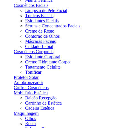
Manta Térmica
Cosméticos Faciais
Limpeza de Pele Facial
Tónicos Faciais
Esfoliantes Faciais
Séruns e Concentrados Faciais
Creme de Rosto
Contorno de Olhos
Máscaras Faciais
Cuidado Labial
Cosméticos Corporais
Esfoliante Corporal
Creme Hidratante Corpo
Tratamento Celulite
Tonificar
Protetor Solar
Autobronzeador
Coffret Cosméticos
Mobiliário Estética
Balcão Recepção
Carrinho de Estética
Cadeira Estética
Maquilhagem
Olhos
Rosto