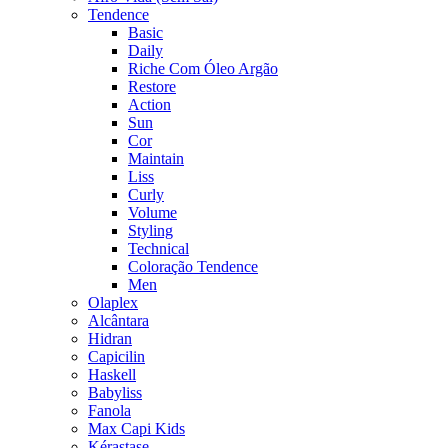
Tendence
Basic
Daily
Riche Com Óleo Argão
Restore
Action
Sun
Cor
Maintain
Liss
Curly
Volume
Styling
Technical
Coloração Tendence
Men
Olaplex
Alcântara
Hidran
Capicilin
Haskell
Babyliss
Fanola
Max Capi Kids
Kérastase