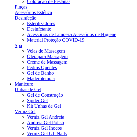
Coloração de Pestanas
Pinças
Acessórios Estética
Desinfeção
Esterilizadores
Desinfetante
Acessórios de Limpeza Acessórios de Higiene
Material Proteção COVID-19
Spa
Velas de Massagem
Óleo para Massagem
Creme de Massagem
Pedras Quentes
Gel de Banho
Maderoterapia
Manicure
Unhas de Gel
Gel de Construção
Spider Gel
Kit Unhas de Gel
Verniz Gel
Verniz Gel Andreia
Andreia Gel Polish
Verniz Gel Inocos
Verniz Gel GL Nails