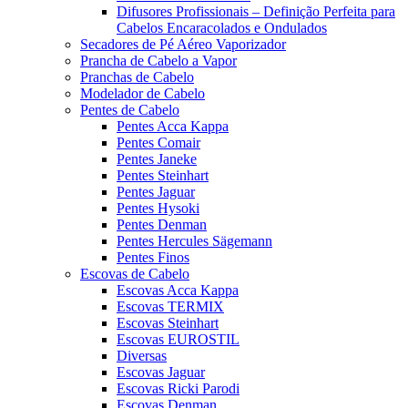
Difusores Profissionais – Definição Perfeita para
Cabelos Encaracolados e Ondulados
Secadores de Pé Aéreo Vaporizador
Prancha de Cabelo a Vapor
Pranchas de Cabelo
Modelador de Cabelo
Pentes de Cabelo
Pentes Acca Kappa
Pentes Comair
Pentes Janeke
Pentes Steinhart
Pentes Jaguar
Pentes Hysoki
Pentes Denman
Pentes Hercules Sägemann
Pentes Finos
Escovas de Cabelo
Escovas Acca Kappa
Escovas TERMIX
Escovas Steinhart
Escovas EUROSTIL
Diversas
Escovas Jaguar
Escovas Ricki Parodi
Escovas Denman