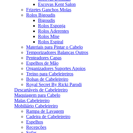
Escovas Kent Salon
Frizetes Ganchos Molas
Rolos Bigoudis
Bigoudis
Rolos Esponja
Rolos Aderentes
Rolos Mise
Rolos Espiral
Materiais para Pintar o Cabelo
Temporizadores Balanças Outros
Penteadores Capas
Espelhos de Mão
Organizadores Suportes Apoios
Treino para Cabeleireiros
Bolsas de Cabeleireiro
Royal Secret By Ricki Parodi
Descartáveis de Cabeleireiro
Maquiagem para Cabelo
Malas Cabeleireiro
Mobiliário Cabeleireiro
Rampa de Lavagem
Cadeira de Cabeleireiro
Espelhos
Recepções
Sofas