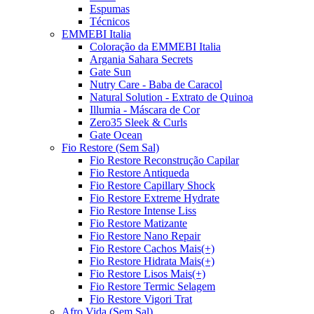
Espumas
Técnicos
EMMEBI Italia
Coloração da EMMEBI Italia
Argania Sahara Secrets
Gate Sun
Nutry Care - Baba de Caracol
Natural Solution - Extrato de Quinoa
Illumia - Máscara de Cor
Zero35 Sleek & Curls
Gate Ocean
Fio Restore (Sem Sal)
Fio Restore Reconstrução Capilar
Fio Restore Antiqueda
Fio Restore Capillary Shock
Fio Restore Extreme Hydrate
Fio Restore Intense Liss
Fio Restore Matizante
Fio Restore Nano Repair
Fio Restore Cachos Mais(+)
Fio Restore Hidrata Mais(+)
Fio Restore Lisos Mais(+)
Fio Restore Termic Selagem
Fio Restore Vigori Trat
Afro Vida (Sem Sal)