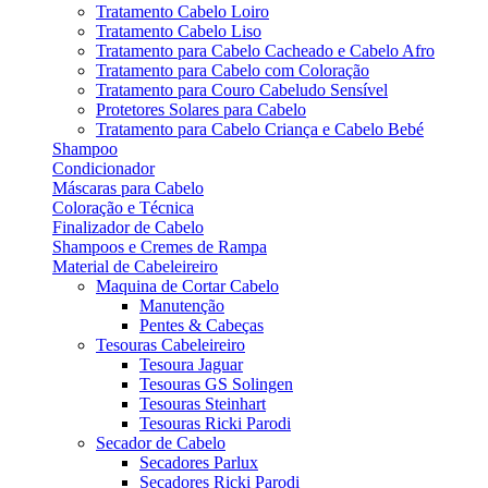
Tratamento Cabelo Loiro
Tratamento Cabelo Liso
Tratamento para Cabelo Cacheado e Cabelo Afro
Tratamento para Cabelo com Coloração
Tratamento para Couro Cabeludo Sensível
Protetores Solares para Cabelo
Tratamento para Cabelo Criança e Cabelo Bebé
Shampoo
Condicionador
Máscaras para Cabelo
Coloração e Técnica
Finalizador de Cabelo
Shampoos e Cremes de Rampa
Material de Cabeleireiro
Maquina de Cortar Cabelo
Manutenção
Pentes & Cabeças
Tesouras Cabeleireiro
Tesoura Jaguar
Tesouras GS Solingen
Tesouras Steinhart
Tesouras Ricki Parodi
Secador de Cabelo
Secadores Parlux
Secadores Ricki Parodi