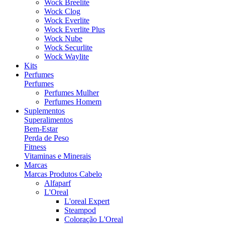
Wock Breelite
Wock Clog
Wock Everlite
Wock Everlite Plus
Wock Nube
Wock Securlite
Wock Waylite
Kits
Perfumes
Perfumes
Perfumes Mulher
Perfumes Homem
Suplementos
Superalimentos
Bem-Estar
Perda de Peso
Fitness
Vitaminas e Minerais
Marcas
Marcas Produtos Cabelo
Alfaparf
L'Oreal
L'oreal Expert
Steampod
Coloração L'Oreal