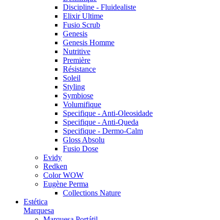
Discipline - Fluidealiste
Elixir Ultime
Fusio Scrub
Genesis
Genesis Homme
Nutritive
Première
Résistance
Soleil
Styling
Symbiose
Volumifique
Specifique - Anti-Oleosidade
Specifique - Anti-Queda
Specifique - Dermo-Calm
Gloss Absolu
Fusio Dose
Evidy
Redken
Color WOW
Eugène Perma
Collections Nature
Estética
Marquesa
Marquesa Portátil