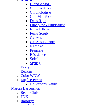
Blond Absolu
Chroma Absolu
Chronologiste
Curl Manifesto
Densifique
Discipline - Fluidealiste
Elixir Ultime
Fusio Scrub
Genesis
Genesis Homme
Nutritive
Première
Résistance
Soleil
Styling
Evidy
Redken
Color WOW
Eugène Perma
Collections Nature
Marcas Barbershop
Beard Club
FNX
Barburys