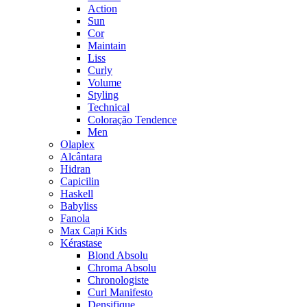
Action
Sun
Cor
Maintain
Liss
Curly
Volume
Styling
Technical
Coloração Tendence
Men
Olaplex
Alcântara
Hidran
Capicilin
Haskell
Babyliss
Fanola
Max Capi Kids
Kérastase
Blond Absolu
Chroma Absolu
Chronologiste
Curl Manifesto
Densifique