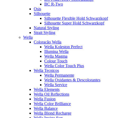
BC R-Two
Osis
Silhouette
Silhouette Flexible Hold Schwarzkopf
Silhouette Super Hold Schwarzkopf
Natural Styling
Strait Styling
Wella
Coloração Wella
Wella Koleston Perfect
Illumina Wella
Wella Magma
Colour Touch
Wella Color Touch Plus
Wella Tecnicos
Wella Permanente
Wella Oxidantes & Descolorantes
Wella Service
Wella Elements
Wella Oil Reflections
Wella Fusion
Wella Color Brilliance
Wella Balance
Wella Blond Recharge
Wella Invigo Sun