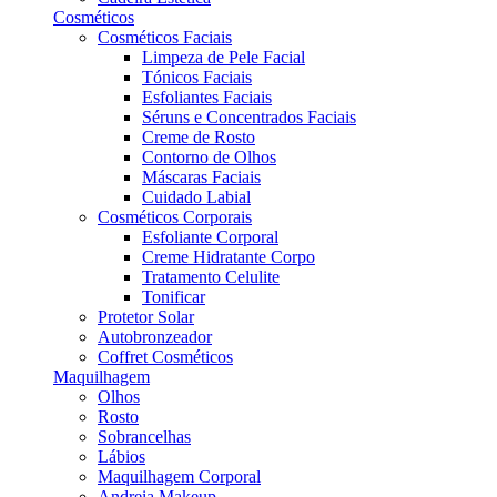
Cosméticos
Cosméticos Faciais
Limpeza de Pele Facial
Tónicos Faciais
Esfoliantes Faciais
Séruns e Concentrados Faciais
Creme de Rosto
Contorno de Olhos
Máscaras Faciais
Cuidado Labial
Cosméticos Corporais
Esfoliante Corporal
Creme Hidratante Corpo
Tratamento Celulite
Tonificar
Protetor Solar
Autobronzeador
Coffret Cosméticos
Maquilhagem
Olhos
Rosto
Sobrancelhas
Lábios
Maquilhagem Corporal
Andreia Makeup