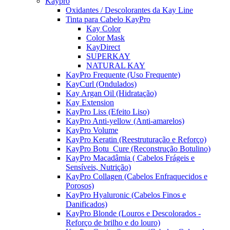
Kaypro
Oxidantes / Descolorantes da Kay Line
Tinta para Cabelo KayPro
Kay Color
Color Mask
KayDirect
SUPERKAY
NATURAL KAY
KayPro Frequente (Uso Frequente)
KayCurl (Ondulados)
Kay Argan Oil (Hidratação)
Kay Extension
KayPro Liss (Efeito Liso)
KayPro Anti-yellow (Anti-amarelos)
KayPro Volume
KayPro Keratin (Reestruturação e Reforço)
KayPro Botu_Cure (Reconstrução Botulino)
KayPro Macadâmia ( Cabelos Frágeis e
Sensíveis, Nutrição)
KayPro Collagen (Cabelos Enfraquecidos e
Porosos)
KayPro Hyaluronic (Cabelos Finos e
Danificados)
KayPro Blonde (Louros e Descolorados -
Reforço de brilho e do louro)