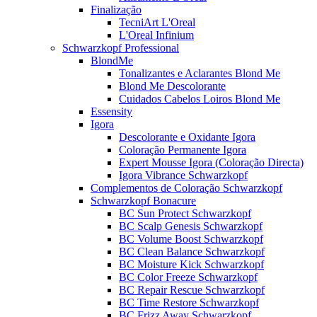
Finalização
TecniArt L'Oreal
L'Oreal Infinium
Schwarzkopf Professional
BlondMe
Tonalizantes e Aclarantes Blond Me
Blond Me Descolorante
Cuidados Cabelos Loiros Blond Me
Essensity
Igora
Descolorante e Oxidante Igora
Coloração Permanente Igora
Expert Mousse Igora (Coloração Directa)
Igora Vibrance Schwarzkopf
Complementos de Coloração Schwarzkopf
Schwarzkopf Bonacure
BC Sun Protect Schwarzkopf
BC Scalp Genesis Schwarzkopf
BC Volume Boost Schwarzkopf
BC Clean Balance Schwarzkopf
BC Moisture Kick Schwarzkopf
BC Color Freeze Schwarzkopf
BC Repair Rescue Schwarzkopf
BC Time Restore Schwarzkopf
BC Frizz Away Schwarzkopf