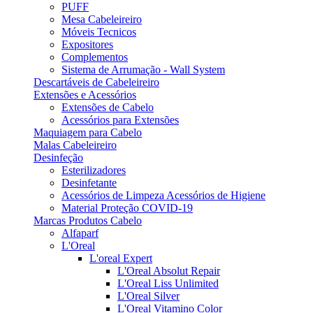
PUFF
Mesa Cabeleireiro
Móveis Tecnicos
Expositores
Complementos
Sistema de Arrumação - Wall System
Descartáveis de Cabeleireiro
Extensões e Acessórios
Extensões de Cabelo
Acessórios para Extensões
Maquiagem para Cabelo
Malas Cabeleireiro
Desinfeção
Esterilizadores
Desinfetante
Acessórios de Limpeza Acessórios de Higiene
Material Proteção COVID-19
Marcas Produtos Cabelo
Alfaparf
L'Oreal
L'oreal Expert
L'Oreal Absolut Repair
L'Oreal Liss Unlimited
L'Oreal Silver
L'Oreal Vitamino Color