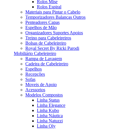
Rolos Mise
Rolos Espiral
Materiais para Pintar o Cabelo
Temporizadores Balanças Outros
Penteadores Capas
Espelhos de Mão
Organizadores Suportes Apoios
Treino para Cabeleireiros
Bolsas de Cabeleireiro
Royal Secret By Ricki Parodi
Mobiliário Cabeleireiro
Rampa de Lavagem
Cadeira de Cabeleireiro
Espelhos
Recepções
Sofas
Moveis de Apoio
Acessorios
Modelos Compostos
Linha Status
Linha Elegance
Linha Kubo
Linha Náutica
Linha Natuzzi
Linha Oly