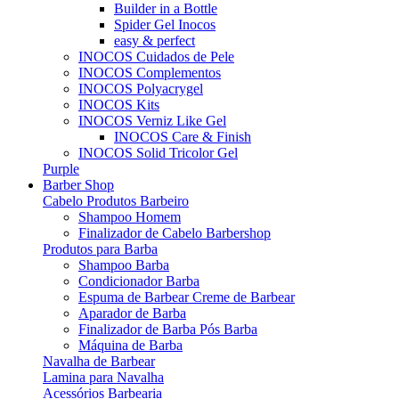
Builder in a Bottle
Spider Gel Inocos
easy & perfect
INOCOS Cuidados de Pele
INOCOS Complementos
INOCOS Polyacrygel
INOCOS Kits
INOCOS Verniz Like Gel
INOCOS Care & Finish
INOCOS Solid Tricolor Gel
Purple
Barber Shop
Cabelo Produtos Barbeiro
Shampoo Homem
Finalizador de Cabelo Barbershop
Produtos para Barba
Shampoo Barba
Condicionador Barba
Espuma de Barbear Creme de Barbear
Aparador de Barba
Finalizador de Barba Pós Barba
Máquina de Barba
Navalha de Barbear
Lamina para Navalha
Acessórios Barbearia