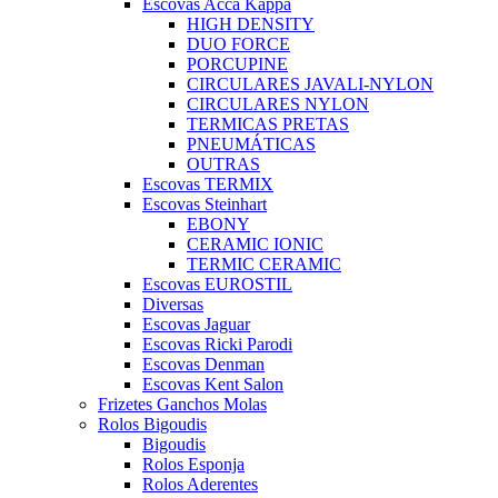
Escovas Acca Kappa
HIGH DENSITY
DUO FORCE
PORCUPINE
CIRCULARES JAVALI-NYLON
CIRCULARES NYLON
TERMICAS PRETAS
PNEUMÁTICAS
OUTRAS
Escovas TERMIX
Escovas Steinhart
EBONY
CERAMIC IONIC
TERMIC CERAMIC
Escovas EUROSTIL
Diversas
Escovas Jaguar
Escovas Ricki Parodi
Escovas Denman
Escovas Kent Salon
Frizetes Ganchos Molas
Rolos Bigoudis
Bigoudis
Rolos Esponja
Rolos Aderentes