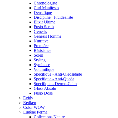
Chronologiste
Curl Manifesto
Densifique
Discipline - Fluidealiste
Elixir Ultime
Fusio Scrub
Genesis
Genesis Homme
Nutritive
Première
Résistance
Soleil
Styling
Symbiose
Volumifique
Specifique - Anti-Oleosidade
Specifique - Anti-Queda
Specifique - Dermo-Calm
Gloss Absolu
Fusio Dose
Evidy
Redken
Color WOW
Eugène Perma
Collections Nature