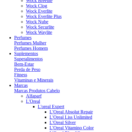
Wock Breelite
Wock Clog
Wock Everlite
Wock Everlite Plus
Wock Nube
Wock Securlite
Wock Waylite
Perfumes
Perfumes Mulher
Perfumes Homem
Suplementos
Superalimentos
Bem-Estar
Perda de Peso
Fitness
Vitaminas e Minerais
Marcas
Marcas Produtos Cabelo
Alfaparf
L'Oreal
L'oreal Expert
L'Oreal Absolut Repair
L'Oreal Liss Unlimited
L'Oreal Silver
L'Oreal Vitamino Color