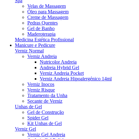
Spa
Velas de Massagem
Óleo para Massagem
Creme de Massagem
Pedras Quentes
Gel de Banho
Maderoterapia
Medicina Estética Profissional
Manicure e Pedicure
Verniz Normal
Verniz Andreia
Nutricolor Andreia
Andreia Hybrid Gel
Verniz Andreia Pocket
Verniz Andreia Hipoalergénico 14ml
Verniz Inocos
Verniz Risque
Tratamento da Unha
Secante de Verniz
Unhas de Gel
Gel de Construção
Spider Gel
Kit Unhas de Gel
Verniz Gel
Verniz Gel Andreia