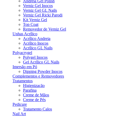
Andreia Gel Polish
Verniz Gel Inocos
Verniz Gel GL Nails
Verniz Gel Ricki Parodi
Kit Verniz Gel
Top Coat
Removedor de Verniz Gel
Unhas Acrílico
Acrílico Andreia
Acrílico Inocos
Acrílico GL Nails
Polyacrygel
Polygel Inocos
Gel Acrílico GL Nails
Imersão em Pó
Dipping Powder Inocos
Complementos e Removedores
Tratamentos
Higienização
Parafina
Creme de Mãos
Creme de Pés
Pedicure
Tratamento Calos
Nail Art