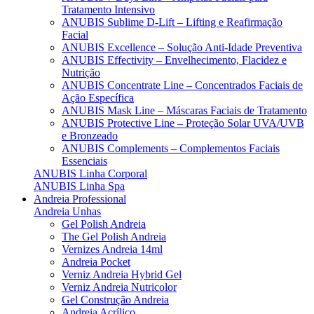
Tratamento Intensivo
ANUBIS Sublime D-Lift – Lifting e Reafirmação
Facial
ANUBIS Excellence – Solução Anti-Idade Preventiva
ANUBIS Effectivity – Envelhecimento, Flacidez e
Nutrição
ANUBIS Concentrate Line – Concentrados Faciais de
Ação Específica
ANUBIS Mask Line – Máscaras Faciais de Tratamento
ANUBIS Protective Line – Proteção Solar UVA/UVB
e Bronzeado
ANUBIS Complements – Complementos Faciais
Essenciais
ANUBIS Linha Corporal
ANUBIS Linha Spa
Andreia Professional
Andreia Unhas
Gel Polish Andreia
The Gel Polish Andreia
Vernizes Andreia 14ml
Andreia Pocket
Verniz Andreia Hybrid Gel
Verniz Andreia Nutricolor
Gel Construção Andreia
Andreia Acrílico