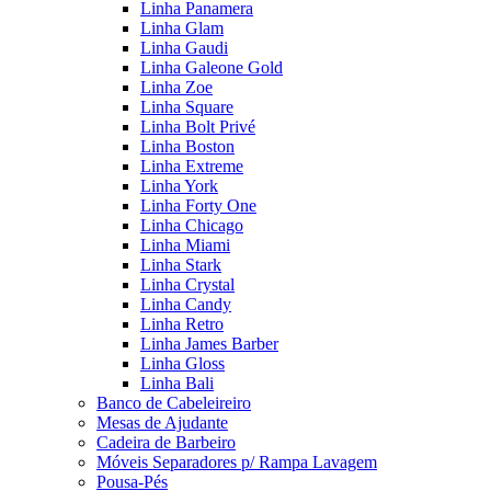
Linha Panamera
Linha Glam
Linha Gaudi
Linha Galeone Gold
Linha Zoe
Linha Square
Linha Bolt Privé
Linha Boston
Linha Extreme
Linha York
Linha Forty One
Linha Chicago
Linha Miami
Linha Stark
Linha Crystal
Linha Candy
Linha Retro
Linha James Barber
Linha Gloss
Linha Bali
Banco de Cabeleireiro
Mesas de Ajudante
Cadeira de Barbeiro
Móveis Separadores p/ Rampa Lavagem
Pousa-Pés