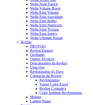
Wella Nutri Enrich
Wella Volume Boost
Wella Eimi Volume
Wella Eimi Suavidade
Wella Eimi Brilho
Wella Eimi Nutricurls
Wella Eimi Textura
Wella Eimi Sprays
Wella Ultimate Repair
Revlon
PROYOU
Revlon Equave
Orofluido
Outros Técnicos
Descolorantes da Revlon
Uniq One
Revlonissimo 45 Days
Coloração da Revlon
Revlonissimo
Young Color Excel
Revlon Cromatics
Color Sublime Revlonissimo
Magnet
Lasting Shape