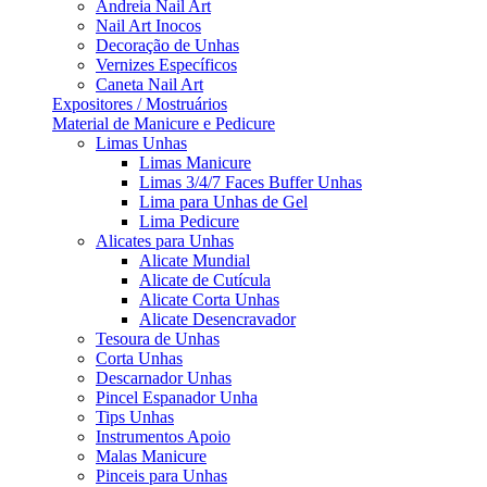
Andreia Nail Art
Nail Art Inocos
Decoração de Unhas
Vernizes Específicos
Caneta Nail Art
Expositores / Mostruários
Material de Manicure e Pedicure
Limas Unhas
Limas Manicure
Limas 3/4/7 Faces Buffer Unhas
Lima para Unhas de Gel
Lima Pedicure
Alicates para Unhas
Alicate Mundial
Alicate de Cutícula
Alicate Corta Unhas
Alicate Desencravador
Tesoura de Unhas
Corta Unhas
Descarnador Unhas
Pincel Espanador Unha
Tips Unhas
Instrumentos Apoio
Malas Manicure
Pinceis para Unhas