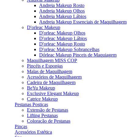
Andreia Makeup Rosto
Andreia Makeup Olhos
Andreia Makeup Lábios
Andreia Makeup Essenciais de Maquilhagem
D'orleac Makeup
D'orleac Makeup Olhos
D'orleac Makeup Lábios
D'orleac Makeup Rosto
D'orleac Makeup Sobrancelhas
Dórleac Makeup Pinceis de Maquiagem
Maquilhagem MISS COP
Pincéis e Esponjas
Malas de Maquilhagem
Acessórios de Maquilhagem
Cadeira de Maquilhagem
BeYu Makeup
Exclusive Elegant Makeup
Catrice Makeup
Pestanas Postiças
Extensão de Pestanas
Lifting Pestanas
Coloração de Pestanas
Pinças
Acessórios Estética