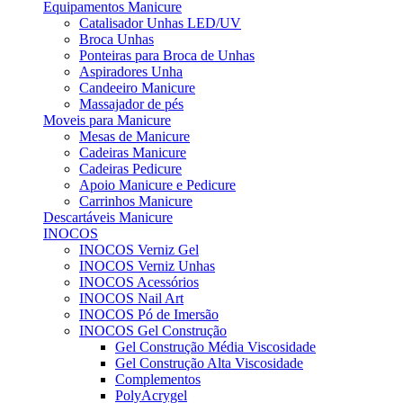
Equipamentos Manicure
Catalisador Unhas LED/UV
Broca Unhas
Ponteiras para Broca de Unhas
Aspiradores Unha
Candeeiro Manicure
Massajador de pés
Moveis para Manicure
Mesas de Manicure
Cadeiras Manicure
Cadeiras Pedicure
Apoio Manicure e Pedicure
Carrinhos Manicure
Descartáveis Manicure
INOCOS
INOCOS Verniz Gel
INOCOS Verniz Unhas
INOCOS Acessórios
INOCOS Nail Art
INOCOS Pó de Imersão
INOCOS Gel Construção
Gel Construção Média Viscosidade
Gel Construção Alta Viscosidade
Complementos
PolyAcrygel