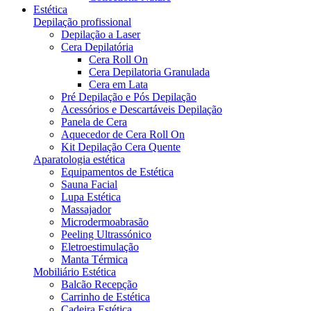
Estética
Depilação profissional
Depilação a Laser
Cera Depilatória
Cera Roll On
Cera Depilatoria Granulada
Cera em Lata
Pré Depilação e Pós Depilação
Acessórios e Descartáveis Depilação
Panela de Cera
Aquecedor de Cera Roll On
Kit Depilação Cera Quente
Aparatologia estética
Equipamentos de Estética
Sauna Facial
Lupa Estética
Massajador
Microdermoabrasão
Peeling Ultrassónico
Eletroestimulação
Manta Térmica
Mobiliário Estética
Balcão Recepção
Carrinho de Estética
Cadeira Estética