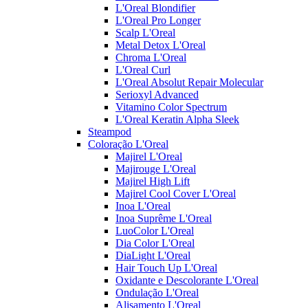
L'Oreal Blondifier
L'Oreal Pro Longer
Scalp L'Oreal
Metal Detox L'Oreal
Chroma L'Oreal
L'Oreal Curl
L'Oreal Absolut Repair Molecular
Serioxyl Advanced
Vitamino Color Spectrum
L'Oreal Keratin Alpha Sleek
Steampod
Coloração L'Oreal
Majirel L'Oreal
Majirouge L'Oreal
Majirel High Lift
Majirel Cool Cover L'Oreal
Inoa L'Oreal
Inoa Suprême L'Oreal
LuoColor L'Oreal
Dia Color L'Oreal
DiaLight L'Oreal
Hair Touch Up L'Oreal
Oxidante e Descolorante L'Oreal
Ondulação L'Oreal
Alisamento L'Oreal