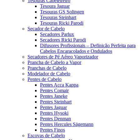
Tesouras Cabeleireiro
Tesoura Jaguar
Tesouras GS Solingen
Tesouras Steinhart
Tesouras Ricki Parodi
Secador de Cabelo
Secadores Parlux
Secadores Ricki Parodi
Difusores Profissionais – Definição Perfeita para
Cabelos Encaracolados e Ondulados
Secadores de Pé Aéreo Vaporizador
Prancha de Cabelo a Vapor
Pranchas de Cabelo
Modelador de Cabelo
Pentes de Cabelo
Pentes Acca Kappa
Pentes Comair
Pentes Janeke
Pentes Steinhart
Pentes Jaguar
Pentes Hysoki
Pentes Denman
Pentes Hercules Sägemann
Pentes Finos
Escovas de Cabelo