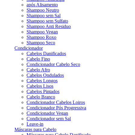
após Alisamento
Shampoo Neutro
Shampoo sem Sal
Shampoo sem Sulfato
Shampoo Anti Residuo
Shampoo Vegan
Shampoo Roxo
Shampoo Seco
Condicionador
Cabelos Danificados
Cabelo Fino
Condicionador Cabelo Seco
Cabelo Afro
Cabelos Ondulados
Cabelos Longos
Cabelos Lisos
Cabelos Pintados
Cabelo Branco
Condicionador Cabelos Loiros
Condicionador Pós Progressiva
Condicionador Vegan
Condicionador sem Sal
Leave-in
Máscaras para Cabelo
Máscaras para Cabelo Danificado