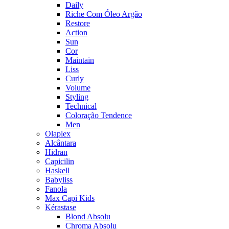
Daily
Riche Com Óleo Argão
Restore
Action
Sun
Cor
Maintain
Liss
Curly
Volume
Styling
Technical
Coloração Tendence
Men
Olaplex
Alcântara
Hidran
Capicilin
Haskell
Babyliss
Fanola
Max Capi Kids
Kérastase
Blond Absolu
Chroma Absolu