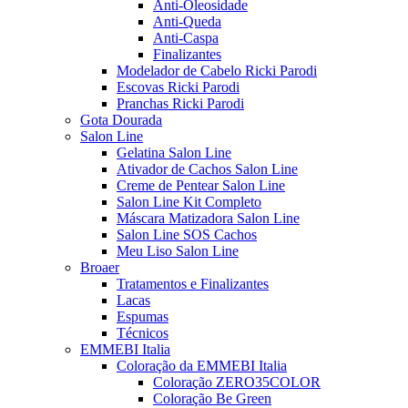
Anti-Oleosidade
Anti-Queda
Anti-Caspa
Finalizantes
Modelador de Cabelo Ricki Parodi
Escovas Ricki Parodi
Pranchas Ricki Parodi
Gota Dourada
Salon Line
Gelatina Salon Line
Ativador de Cachos Salon Line
Creme de Pentear Salon Line
Salon Line Kit Completo
Máscara Matizadora Salon Line
Salon Line SOS Cachos
Meu Liso Salon Line
Broaer
Tratamentos e Finalizantes
Lacas
Espumas
Técnicos
EMMEBI Italia
Coloração da EMMEBI Italia
Coloração ZERO35COLOR
Coloração Be Green