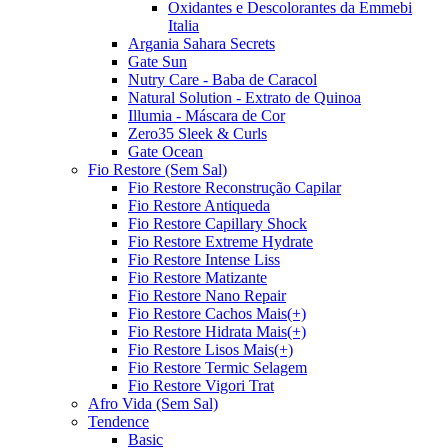
Oxidantes e Descolorantes da Emmebi
Italia
Argania Sahara Secrets
Gate Sun
Nutry Care - Baba de Caracol
Natural Solution - Extrato de Quinoa
Illumia - Máscara de Cor
Zero35 Sleek & Curls
Gate Ocean
Fio Restore (Sem Sal)
Fio Restore Reconstrução Capilar
Fio Restore Antiqueda
Fio Restore Capillary Shock
Fio Restore Extreme Hydrate
Fio Restore Intense Liss
Fio Restore Matizante
Fio Restore Nano Repair
Fio Restore Cachos Mais(+)
Fio Restore Hidrata Mais(+)
Fio Restore Lisos Mais(+)
Fio Restore Termic Selagem
Fio Restore Vigori Trat
Afro Vida (Sem Sal)
Tendence
Basic