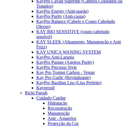
KayPro Caviar Supreme (Cabelos Colorados ou
Tratados)
KayPro Energy (Anti-queda)
KayPro Purity (Anti-caspa)
KayPro Balance (Cabelo e Couro Cabeludo
Oleoso)
KAY BIO SENSITIVE (couro cabeludo
sensível)
KAY SLEEK (Alisamento, Manutenção e Anti
Frizz)
KAY UNICA WANING SYSTEM
KayPro Anti-Laranja
KayPro Purage (Ageless Purity)
KayPro Precious Style
Kay Pro Toning Carbon - Vegan
Kay Pro Garlic (Revitalizante)
KayPro Bazilian Liss (Liso Perfeito)
Kayproxil
Ricki Parodi
Cuidado Capilar
Hidratação
Reconstrução
Manutenção
Anti - Amarelos
Protecção da Cor