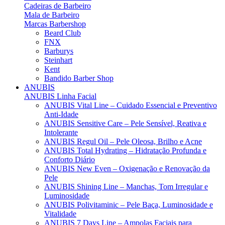
Cadeiras de Barbeiro
Mala de Barbeiro
Marcas Barbershop
Beard Club
FNX
Barburys
Steinhart
Kent
Bandido Barber Shop
ANUBIS
ANUBIS Linha Facial
ANUBIS Vital Line – Cuidado Essencial e Preventivo
Anti-Idade
ANUBIS Sensitive Care – Pele Sensível, Reativa e
Intolerante
ANUBIS Regul Oil – Pele Oleosa, Brilho e Acne
ANUBIS Total Hydrating – Hidratação Profunda e
Conforto Diário
ANUBIS New Even – Oxigenação e Renovação da
Pele
ANUBIS Shining Line – Manchas, Tom Irregular e
Luminosidade
ANUBIS Polivitaminic – Pele Baça, Luminosidade e
Vitalidade
ANUBIS 7 Days Line – Ampolas Faciais para