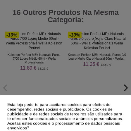
16 Outros Produtos Na Mesma
Categoria:
-10%
-10%
Koleston Perfect ME+ Naturais Puros
Koleston Perfect ME+ Naturais Puros 9/0
7/00 Louro Médio 60ml - Wella
Louro Muito Claro Natural 60ml - Wella...
Professionals
11,25 €
12,50 €
11,89 €
13,21 €
Esta loja pede-te para aceitares cookies para efeitos de
desempenho, redes sociais e publicidade. Os cookies de
publicidade e de redes sociais de terceiros são utilizados para
te oferecer funcionalidades sociais e anúncios personalizados.
Aceitas estes cookies e o processamento de dados pessoais
envolvidos?