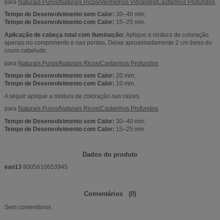
para
Naturais Puros/Naturais Ricos/Vermelhos Vibrantes/Castanhos Profundos
Tempo de Desenvolvimento sem Calor:
30–40 min;
Tempo de Desenvolvimento com Calor:
15–25 min.
Aplicação de cabeça total com iluminação:
Aplique a mistura de coloração
apenas no comprimento e nas pontas. Deixe aproximadamente 2 cm livres do
couro cabeludo.
para
Naturais Puros/Naturais Ricos/Castanhos Profundos
Tempo de Desenvolvimento sem Calor:
20 min;
Tempo de Desenvolvimento com Calor:
10 min.
A seguir aplique a mistura de coloração nas raízes.
para
Naturais Puros/Naturais Ricos/Castanhos Profundos
Tempo de Desenvolvimento sem Calor:
30–40 min;
Tempo de Desenvolvimento com Calor:
15–25 min.
Dados do produto
ean13
8005610653945
Comentários
(0)
Sem comentários