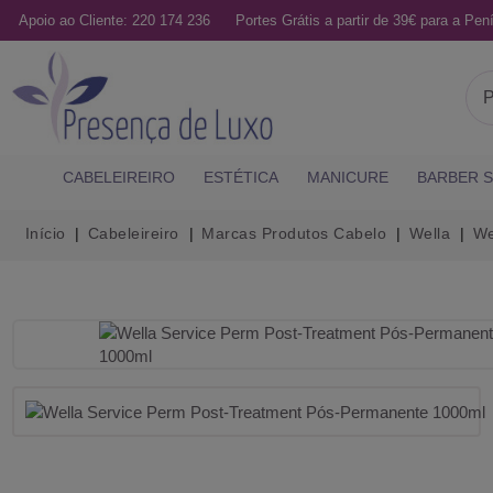
Apoio ao Cliente: 220 174 236
Portes Grátis a partir de 39€ para a Pení
CABELEIREIRO
ESTÉTICA
MANICURE
BARBER 
Início
Cabeleireiro
Marcas Produtos Cabelo
Wella
We