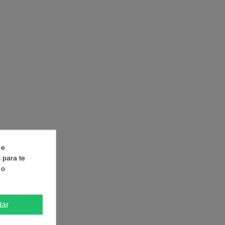
:
 e
s para te
 o
tar