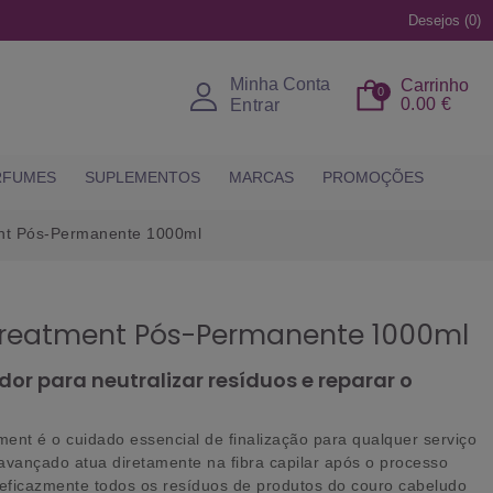
Desejos (
0
)
Minha Conta
Carrinho
0
0.00 €
Entrar
RFUMES
SUPLEMENTOS
MARCAS
PROMOÇÕES
ent Pós-Permanente 1000ml
-Treatment Pós-Permanente 1000ml
dor para neutralizar resíduos e reparar o
tment
é o cuidado essencial de finalização para qualquer serviço
vançado atua diretamente na fibra capilar após o processo
ficazmente todos os resíduos de produtos do couro cabeludo