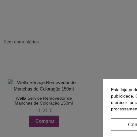
Sem comentários
Esta loja ped
publicidade. 
Wella Service Removedor de
oferecer func
Manchas de Coloração 150ml
processament
11,21 €
Comprar
Con