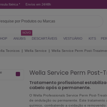
nsula Ibérica *
Envíos em 24/48h
NOVO
SHOP
ANUBIS
DESCARTÁVEIS
VESTUÁRIO
KITS
PE
lla Tecnicos
Wella Service
Wella Service Perm Post-Treatm
Wella Service Perm Post
Tratamento profissional estabiliza
cabelo após a permanente.
O
Wella Professionals Service Perm Post-Trea
de ondulação ou permanente. Este tratamento a
químico, combatendo a oxidação e removendo e