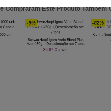
ue Compraram Este Produto Também
-5%
-82%
000 uni.
Curl It Neu
Schwarzkopf Igora Vario Blond Plus
Azul 450g – Descoloração até 7 tons
36,67 €
38,60 €