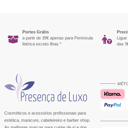
Portes Grátis
Preci
a partir de 39€ apenas para Península
Ligue
Ibérica exceto Ilhas *
das 9
MÉT
Cosméticos e acessórios profissionais para
estética, manicure, cabeleireiro e barber shop.
As melhores marcas para cuidar de si e dos