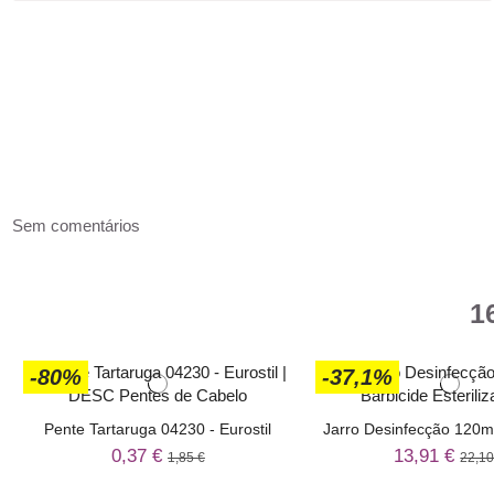
Sem comentários
1
-80%
-37,1%
Pente Tartaruga 04230 - Eurostil
Jarro Desinfecção 120ml
0,37 €
13,91 €
1,85 €
22,10