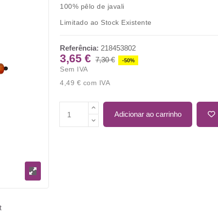
100% pêlo de javali
Limitado ao Stock Existente
Referência:
218453802
3,65 €
7,30 €
-50%
Sem IVA
4,49 €
com IVA
Adicionar ao carrinho