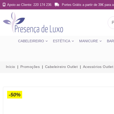
Apoio ao Cliente: 220 174 236
Portes Grátis a partir de 39€ para a
CABELEIREIRO
ESTÉTICA
MANICURE
BAR
Início
Promoções
Cabeleireiro Outlet
Acessórios Outlet
-50%