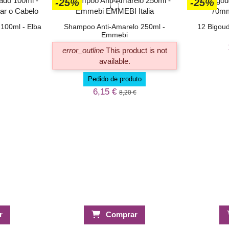
-25%
-25%
100ml - Elba
Shampoo Anti-Amarelo 250ml -
12 Bigoud
Emmebi
error_outline
This product is not
available.
Pedido de produto
6,15 €
8,20 €
r
Comprar