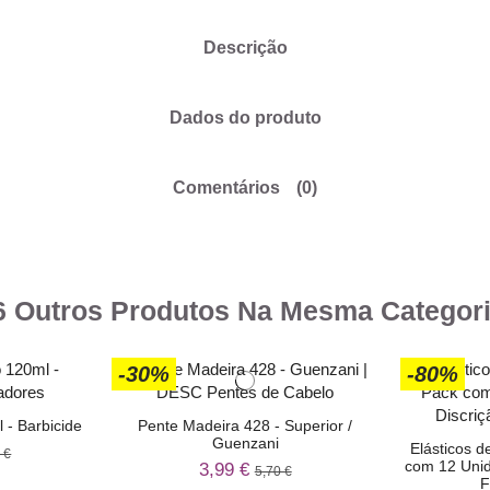
Descrição
Dados do produto
Comentários
(0)
6 Outros Produtos Na Mesma Categori
-30%
-80%
 - Barbicide
Pente Madeira 428 - Superior /
Guenzani
Elásticos d
 €
com 12 Unid
3,99 €
5,70 €
F