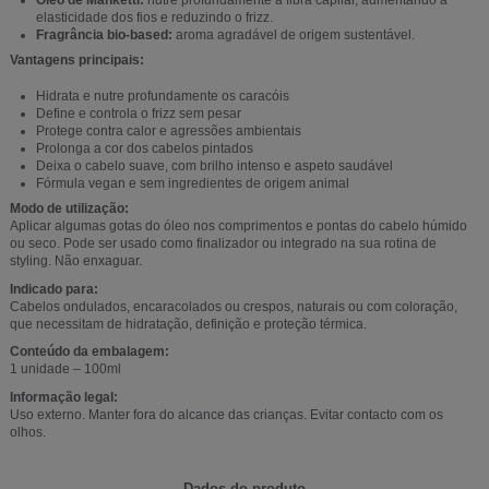
elasticidade dos fios e reduzindo o frizz.
Fragrância bio-based:
aroma agradável de origem sustentável.
Vantagens principais:
Hidrata e nutre profundamente os caracóis
Define e controla o frizz sem pesar
Protege contra calor e agressões ambientais
Prolonga a cor dos cabelos pintados
Deixa o cabelo suave, com brilho intenso e aspeto saudável
Fórmula vegan e sem ingredientes de origem animal
Modo de utilização:
Aplicar algumas gotas do óleo nos comprimentos e pontas do cabelo húmido
ou seco. Pode ser usado como finalizador ou integrado na sua rotina de
styling. Não enxaguar.
Indicado para:
Cabelos ondulados, encaracolados ou crespos, naturais ou com coloração,
que necessitam de hidratação, definição e proteção térmica.
Conteúdo da embalagem:
1 unidade – 100ml
Informação legal:
Uso externo. Manter fora do alcance das crianças. Evitar contacto com os
olhos.
Dados do produto