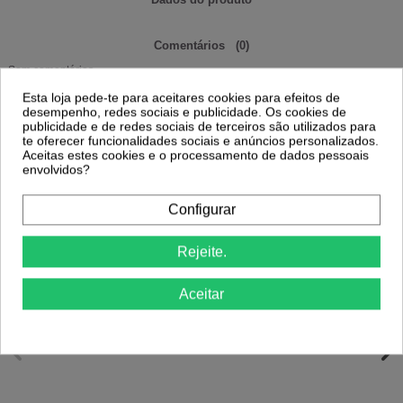
Comentários
(0)
Sem comentários
Esta loja pede-te para aceitares cookies para efeitos de
desempenho, redes sociais e publicidade. Os cookies de
publicidade e de redes sociais de terceiros são utilizados para
8 Outros Produtos Na Mesma
te oferecer funcionalidades sociais e anúncios personalizados.
Categoria:
Aceitas estes cookies e o processamento de dados pessoais
envolvidos?
Configurar
Rejeite.
Alfaparf – Lisse Design Keratin Therapy
Alfaparf – Lisse Design Keratin Therapy
Passo 4 Máscara Finalizante
Sérum de Queratina 125ml com
Reidratante 500ml...
Proteção e...
Aceitar
65,03 €
21,10 €