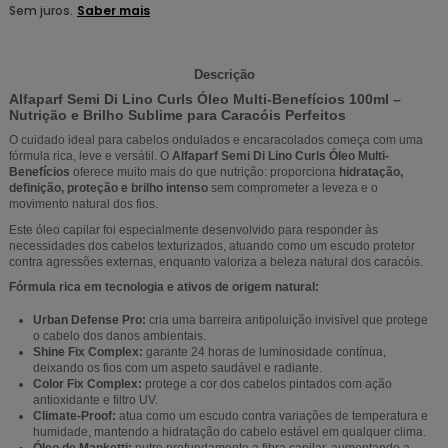
Descrição
Alfaparf Semi Di Lino Curls Óleo Multi-Benefícios 100ml –
Nutrição e Brilho Sublime para Caracóis Perfeitos
O cuidado ideal para cabelos ondulados e encaracolados começa com uma
fórmula rica, leve e versátil. O
Alfaparf Semi Di Lino Curls Óleo Multi-
Benefícios
oferece muito mais do que nutrição: proporciona
hidratação,
definição, proteção e brilho intenso
sem comprometer a leveza e o
movimento natural dos fios.
Este óleo capilar foi especialmente desenvolvido para responder às
necessidades dos cabelos texturizados, atuando como um escudo protetor
contra agressões externas, enquanto valoriza a beleza natural dos caracóis.
Fórmula rica em tecnologia e ativos de origem natural:
Urban Defense Pro:
cria uma barreira antipoluição invisível que protege
o cabelo dos danos ambientais.
Shine Fix Complex:
garante 24 horas de luminosidade contínua,
deixando os fios com um aspeto saudável e radiante.
Color Fix Complex:
protege a cor dos cabelos pintados com ação
antioxidante e filtro UV.
Climate-Proof:
atua como um escudo contra variações de temperatura e
humidade, mantendo a hidratação do cabelo estável em qualquer clima.
Óleo de Manketti:
nutre profundamente a fibra capilar, aumentando a