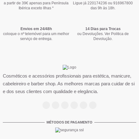
1,35 €
1,35 €
1,35 €
1,35 €
1,35 €
1,35 €
1,35 €
1,35 €
1,35 €
1,35 €
1,35 €
0,48 €
1,35 €
1,35 €
1,89 €
1,89 €
1,89 €
1,89 €
1,89 €
1,89 €
1,89 €
1,89 €
1,89 €
1,89 €
1,89 €
1,89 €
1,89 €
1,89 €
a partir de 39€ apenas para Península
Ligue já 220174236 ou 916967800
Ibérica exceto Ilhas *
das 9h às 18h.
Comprar
Comprar
Comprar
Comprar
Comprar
Comprar
Comprar
Comprar
Comprar
Comprar
Comprar
Comprar
Comprar
Comprar
Envios em 24/48h
14 Dias para Trocas
coloque o nº telemóvel para um melhor
ou Devoluções. Ver
Politica de
serviço de entrega.
Devolução
.
Kit Unhas PRO SOS Remoção de Verniz Gel -
Andreia Verniz Pocket Nº159
Andreia Verniz Pocket Nº44
Verniz andreia 14ml nº 117
Pinça Inox Oblíqua 9cm Varias
Andreia Verniz Pocket Nº
Verniz andreia 14ml nº 4
Protector de Dedos
Andreia
1,94 €
1,35 €
1,35 €
1,94 €
1,35 €
0,38 €
3,70 €
2,73 €
1,89 €
1,89 €
2,73 €
1,89 €
1,80 €
Cosméticos e acessórios profissionais para estética, manicure,
8,85 €
9,83 €
Comprar
Comprar
Comprar
Comprar
Comprar
Comprar
Comprar
cabeleireiro e barber shop. As melhores marcas para cuidar de si
Comprar
e dos seus clientes com qualidade e elegância.
MÉTODOS DE PAGAMENTO