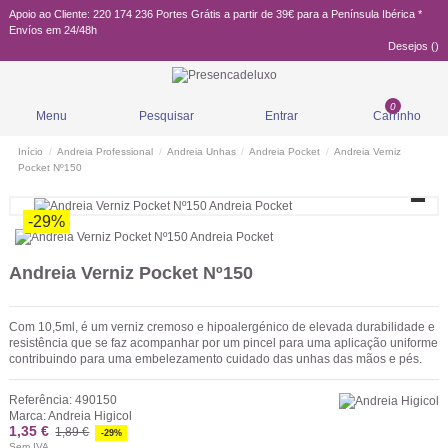
Apoio ao Cliente: 220 174 236
Portes Grátis a partir de 39€ para a Península Ibérica *
Envíos em 24/48h
Desejos (
)
0
Menu
Pesquisar
Entrar
Carrinho
Início
Andreia Professional
Andreia Unhas
Andreia Pocket
Andreia Verniz
Pocket Nº150
-29%
Andreia Verniz Pocket Nº150
Com 10,5ml, é um verniz cremoso e hipoalergénico de elevada durabilidade e
resistência que se faz acompanhar por um pincel para uma aplicação uniforme
contribuindo para uma embelezamento cuidado das unhas das mãos e pés.
Referência:
490150
Marca:
Andreia Higicol
1,35 €
1,89 €
-29%
Sem IVA