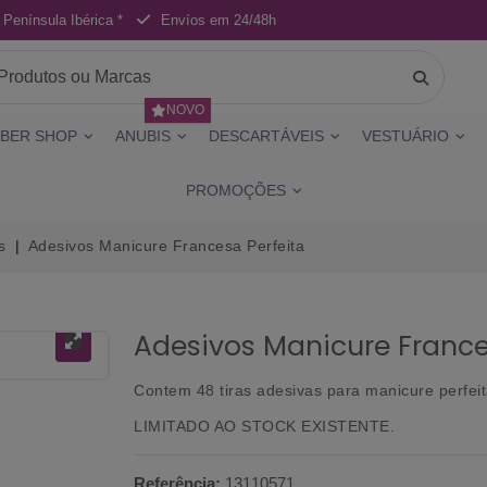
 Península Ibérica *
Envíos em 24/48h
NOVO
BER SHOP
ANUBIS
DESCARTÁVEIS
VESTUÁRIO
PROMOÇÕES
s
Adesivos Manicure Francesa Perfeita
Adesivos Manicure France
Contem 48 tiras adesivas para manicure perfeit
LIMITADO AO STOCK EXISTENTE.
Referência:
13110571