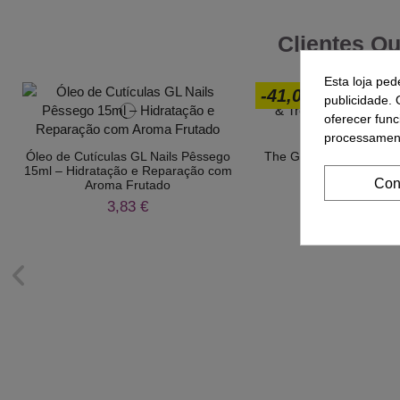
Clientes Q
Esta loja ped
-41,06%
publicidade. 
oferecer func
processament
Óleo de Cutículas GL Nails Pêssego
The Gel Polish Andreia 
15ml – Hidratação e Reparação com
Trends - G3
Con
Aroma Frutado
4,25 €
7,21 
3,83 €
01
d.
14
:
12