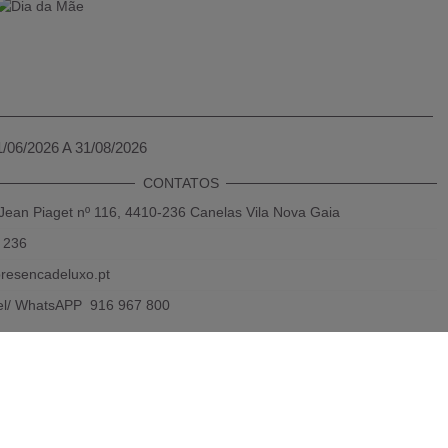
1/06/2026 A 31/08/2026
CONTATOS
Jean Piaget nº 116, 4410-236 Canelas Vila Nova Gaia
 236
resencadeluxo.pt
el/ WhatsAPP 916 967 800
das rede fixa e móvel nacional)
Powered by 2026
Presença de luxo