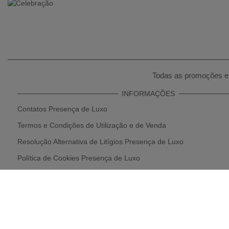
Todas as promoções e 
INFORMAÇÕES
Contatos Presença de Luxo
Termos e Condições de Utilização e de Venda
Resolução Alternativa de Litígios Presença de Luxo
Política de Cookies Presença de Luxo
Declaração de Proteção de Dados Pessoais
Politica de privacidade e tratamento de dados pessoais
Livro de Reclamações Online
Política de Devolução e Reembolso