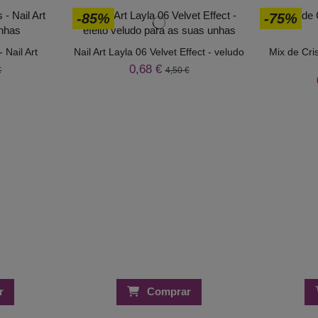
-85%
-75%
 Nail Art
Nail Art Layla 06 Velvet Effect - veludo
Mix de Cris
0,68 €
€
4,50 €
r
Comprar