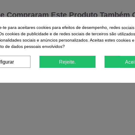
ue Compraram Este Produto Também
e-te para aceitares cookies para efeitos de desempenho, redes sociais
-25%
-30%
Os cookies de publicidade e de redes sociais de terceiros são utilizado
ionalidades sociais e anúncios personalizados. Aceitas estes cookies e
Maria Nova Iorque Verniz Gel 15ml
o de dados pessoais envolvidos?
Inocos
- Classics &
P47 Uva Ro
7
7,20 €
9,59 €
figurar
Rejeite.
Acei
€
:
50