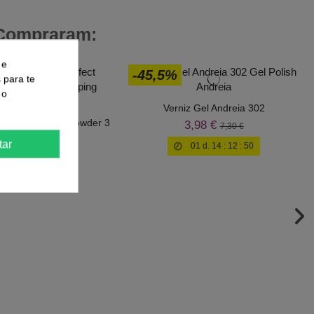
 Compraram:
 e
-45,5%
s para te
 o
Verniz Gel Andreia 302
xa 20g Perfect Powder 3
3,98 €
7,30 €
IN 1 Inocos
tar
01
d.
14
:
12
:
50
9,80 €
13,99 €