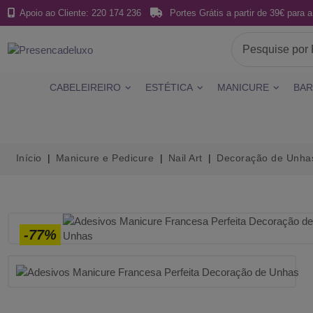
Apoio ao Cliente: 220 174 236
Portes Grátis a partir de 39€ para a
CABELEIREIRO
ESTÉTICA
MANICURE
BAR
Início
Manicure e Pedicure
Nail Art
Decoração de Unha
-77%