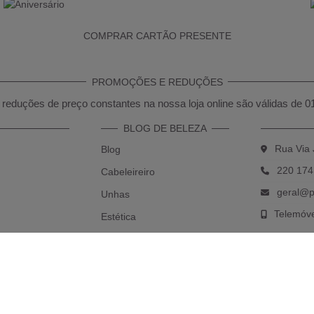
COMPRAR CARTÃO PRESENTE
PROMOÇÕES E REDUÇÕES
reduções de preço constantes na nossa loja online são válidas de 0
BLOG DE BELEZA
Rua Via 
Blog
220 174
Cabeleireiro
geral@p
Unhas
Telemóv
Estética
*(Chama
Maquilhagem